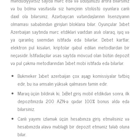
məhdudiyyətsiz sayda mərc edə və uduşunuzu artıra bilərsiniz
və bu bölmə vasitəsilə siz həmçinin stolüstü oyunlara canlı
daxil ola bilərsiniz. Azərbaycan vətəndaşlarının lisenziyanın
olmaması səbəbindən girişləri bloklana bilər. Oyunçular 1xbet
Azerbaijan saytında mərc etdikləri vaxtdan asılı olaraq, işıq və
ya qaranlıq sxemdən istifadə edə bilərlər. Debet kartlar,
elektron pul kisələri, kriptolar qəbul edilən metodlardan bir
neçəsidir. İstifadəçilər əsas saytda mövcud olan bütün depozit
və pul çəkmə metodlarından 1xbet mobi istifadə edə bilərlər.
Bukmeker 1xbet azerbaijan çox aşagı komissiyalar tətbiq
edir, bu isə əmsalın yüksək qalmasını təmin edir.
Maraq üçün bildirək ki, 1xBet giriş mobil etdikdən sonra, ilk
depozitinizdə 200 AZN-ə qədər 100% bonus əldə edə
bilərsiniz.
Canlı yayımı izləmək üçün hesabınıza giriş etməlisiniz və
hesabınızda əlavə məbləğli bir depozit etməniz tələb oluna
bilər.