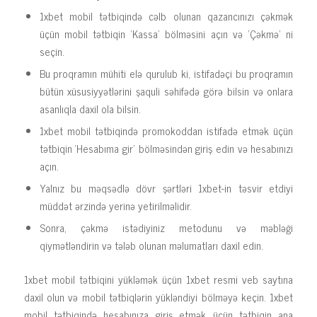
1xbet mobil tətbiqində cəlb olunan qazancınızı çəkmək
üçün mobil tətbiqin ‘Kassa’ bölməsini açın və ‘Çəkmə’ ni
seçin.
Bu proqramın mühiti elə qurulub ki, istifadəçi bu proqramın
bütün xüsusiyyətlərini şaquli səhifədə görə bilsin və onlara
asanlıqla daxil ola bilsin.
1xbet mobil tətbiqində promokoddan istifadə etmək üçün
tətbiqin ‘Hesabıma gir’ bölməsindən giriş edin və hesabınızı
açın.
Yalnız bu məqsədlə dövr şərtləri 1xbet-in təsvir etdiyi
müddət ərzində yerinə yetirilməlidir.
Sonra, çəkmə istədiyiniz metodunu və məbləği
qiymətləndirin və tələb olunan məlumatları daxil edin.
1xbet mobil tətbiqini yükləmək üçün 1xbet resmi veb saytına
daxil olun və mobil tətbiqlərin yükləndiyi bölməyə keçin. 1xbet
mobil tətbiqində hesabınıza giriş etmək üçün tətbiqin ana