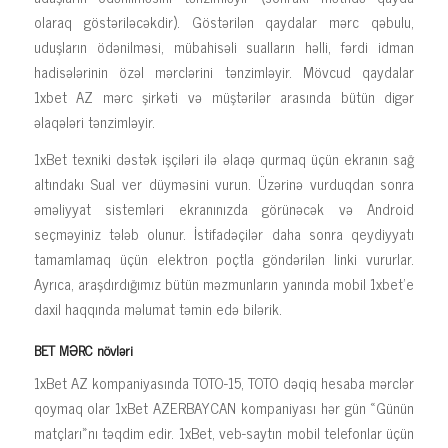
olaraq göstəriləcəkdir). Göstərilən qaydalar mərc qəbulu,
uduşların ödənilməsi, mübahisəli sualların həlli, fərdi idman
hadisələrinin özəl mərclərini tənzimləyir. Mövcud qaydalar
1xbet AZ mərc şirkəti və müştərilər arasında bütün digər
əlaqələri tənzimləyir.
1xBet texniki dəstək işçiləri ilə əlaqə qurmaq üçün ekranın sağ
altındakı Sual ver düyməsini vurun. Üzərinə vurduqdan sonra
əməliyyat sistemləri ekranınızda görünəcək və Android
seçməyiniz tələb olunur. İstifadəçilər daha sonra qeydiyyatı
tamamlamaq üçün elektron poçtla göndərilən linki vururlar.
Ayrıca, araşdırdığımız bütün məzmunların yanında mobil 1xbet’e
daxil haqqında məlumat təmin edə bilərik.
BET MƏRC növləri
1xBet AZ kompaniyasında TOTO-15, TOTO dəqiq hesaba mərclər
qoymaq olar 1xBet AZERBAYCAN kompaniyası hər gün «Günün
matçları»nı təqdim edir. 1xBet, veb-saytın mobil telefonlar üçün