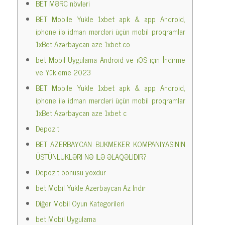
BET MƏRC növləri
BET Mobile Yukle 1xbet apk & app Android,
iphone ilə idman mərcləri üçün mobil proqramlar
1xBet Azərbaycan aze 1xbet.co
bet Mobil Uygulama Android ve iOS için İndirme
ve Yükleme 2023
BET Mobile Yukle 1xbet apk & app Android,
iphone ilə idman mərcləri üçün mobil proqramlar
1xBet Azərbaycan aze 1xbet c
Depozit
BET AZERBAYCAN BUKMEKER KOMPANIYASININ
ÜSTÜNLÜKLƏRI NƏ ILƏ ƏLAQƏLIDIR?
Depozit bonusu yoxdur
bet Mobil Yükle Azerbaycan Az Indir
Diğer Mobil Oyun Kategorileri
bet Mobil Uygulama