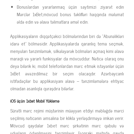
Bonuslardan yararlanmaq üçün saytimizi ziyarət edin
Mərclər 1xBet,mövcud bonus təklifləri haqqında məlumat
əldə edin və əlavə təlimatlara əməl edin.
Applikasiyaların diqqətçəkici bölmələrindən biri də “Abunəlikləri
idarə et” bölməsidir. Applikasiyalarda qaranlıq tema seçmək,
menyuları tənzimləmək, silkələyərək bölmələri açmaq kimi əlavə
maraqlı və yararlı funkisyalar da mövcuddur. Nəticə olaraq onu
deyə bilərik ki, mobil telefonlardan mərc etmək istəyənlər üçün
1xBet əvəzedilməz bir seçim olacaqdır. Azərbaycanlı
istifadəçilər bu applikasiyanı əlavə – tənzimləmələrə ehtiyac
olmadan asanlıqla quraşdıra bilərlər.
iOS üçün 1xbet Mobil Yükləmə
Sürətli mərc rejimi müştərinin müəyyən etdiyi məbləğdə mərci
seçilmiş nəticənin əmsalına bir kliklə yerləşdirməyə imkan verir.
Mövcud qaydalar 1xbet mərc şirkətinin mərc qəbulu və
uduşların ödənilməsini tənzimləyir (sonraki mətndə qayda