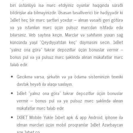
biri üstünlüyü isə mərc etdiyiniz oyunlar haqqında sürətli
bildirişlər ala bilməyinizdir. Əsasən təsəlliverici bir hədiyyədir ki
1xBet heç bir mərc şərtləri yoxdur – alınan vəsaiti geri götürə
və ya istənilən mərc üçün pulsuz mərcdən istifadə edə
bilərsiniz. Veb saytına keçin, Mərclər və səhifənin yuxarı sağ
küncündə yaşıl “Qeydiyyatdan keç” düyməsini secin. 1xBet
“yalnız ona görə” təkrar depozitlər üçün bonuslar vermir –
bonus pul və ya pulsuz mərc şəklində alınan mükafatlar mərc
tələb edir.
Gecikmə varsa, şirkətin və ya ödəmə sisteminizin texniki
dəstək heyəti ilə əlaqə saxlayın.
1xBet “yalnız ona görə” təkrar depozitlər üçün bonuslar
vermir – bonus pul və ya pulsuz mərc şəklində alınan
mükafatlar mərc tələb edir.
1XBET Mobile Yukle 1xbet apk & app Android, iphone ilə
idman mərcləri üçün mobil proqramlar 1xBet Azərbaycan
aze 1xbet co