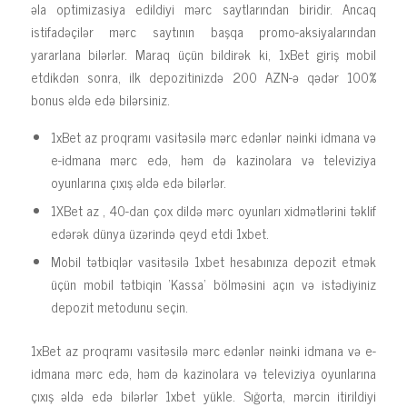
əla optimizasiya edildiyi mərc saytlarından biridir. Ancaq
istifadəçilər mərc saytının başqa promo-aksiyalarından
yararlana bilərlər. Maraq üçün bildirək ki, 1xBet giriş mobil
etdikdən sonra, ilk depozitinizdə 200 AZN-ə qədər 100%
bonus əldə edə bilərsiniz.
1xBet az proqramı vasitəsilə mərc edənlər nəinki idmana və
e-idmana mərc edə, həm də kazinolara və televiziya
oyunlarına çıxış əldə edə bilərlər.
1XBet az , 40-dan çox dildə mərc oyunları xidmətlərini təklif
edərək dünya üzərində qeyd etdi 1xbet.
Mobil tətbiqlər vasitəsilə 1xbet hesabınıza depozit etmək
üçün mobil tətbiqin ‘Kassa’ bölməsini açın və istədiyiniz
depozit metodunu seçin.
1xBet az proqramı vasitəsilə mərc edənlər nəinki idmana və e-
idmana mərc edə, həm də kazinolara və televiziya oyunlarına
çıxış əldə edə bilərlər 1xbet yükle. Sığorta, mərcin itirildiyi