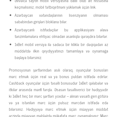
Əvvəlcə saytın mobil versiyasına daxil olub alt hissəsinə
keçməlisiniz, mobil tətbiqetməni yükləmək üçün link.
Azərbaycan vətəndaşlarının lisenziyanın olmaması
səbəbindən girişləri bloklana bilər.
Azərbaycanlı istifadəçilər bu applikasiyanı əlavə
tənzimləmələrə ehtiyac olmadan asanlıqla quraşdıra bilərlər.
1xBet mobil versiya ilə sadəcə bir kliklə bir dəqiqədən az
müddətdə ilkin qeydiyyatınızı tamamlaya və oynamağa
başlaya bilərsiniz.
Promosyonun şərtlərindən asılı olaraq, oyunçular bonusları
mərc etmək üçün real və ya bonus puldan istifadə edirlər.
Cashback oyunçular üçün təsəlli bonusudur 1xBet qələbələr və
itkilər arasında mənfi fərqlə. Əsasən təsəlliverici bir hədiyyədir
ki 1xBet heç bir mərc şərtləri yoxdur – alınan vəsaiti geri götürə
və ya istənilən mərc üçün pulsuz mərcdən istifadə edə
bilərsiniz. Hədiyyəyə mərc etmək üçün müəyyən müddət
ərzində müəyyən məbləğdə mükafata mərc oynamalısınız. Mərc