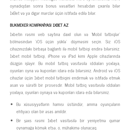
oynadıqdan sonra bonus vəsaitləri hesabdan çıxarıla bilər
1xBet və ya digər mərclər üçün istifadə edilə bilər.
BUKMEKER KOMPANİYASI 1XBET AZ
1xbetin rəsmi veb saytına daxil olun və ‘Mobil tətbiqlər’
bölməsindən ‘iOS üçün yüklə’ düyməsini seçin. Siz iOS
cihazınızdakı birbaşa bağlantı ilə mobil tətbiqi endirə bilərsiniz.
1xbet mobil tətbiqi, iPhone və iPad kimi Apple cihazlarında
düzgün işləyir. Bu mobil tətbiq vasitəsilə iddiaları yoxlaya,
oyunları oyna və kuponları idarə edə bilərsiniz. Android və iOS
cihazlar üçün 1xbet mobil tətbiqini endirmək və istifadə etmək
asan və sürətli bir prosesdir. Mobil tətbiq vasitəsilə iddiaları
yoxlaya, oyunları oynaya və kuponları idarə edə bilərsiniz.
Bu xüsusiyyətlərin hamısı üstündür, amma oyunçuların
ehtiyacı olan bir əsas amildir.
Bir şəxs rəsmi 1xbet vasitəsilə bir yeniyetmə qumar
oynamağa kömək etsə, o, mühakimə olunacaq.