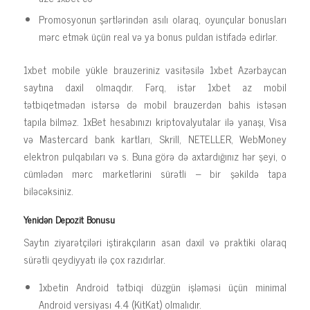
Promosyonun şərtlərindən asılı olaraq, oyunçular bonusları
mərc etmək üçün real və ya bonus puldan istifadə edirlər.
1xbet mobile yükle brauzeriniz vasitəsilə 1xbet Azərbaycan
saytına daxil olmaqdır. Fərq, istər 1xbet az mobil
tətbiqetmədən istərsə də mobil brauzerdən bahis istəsən
tapıla bilməz. 1xBet hesabınızı kriptovalyutalar ilə yanaşı, Visa
və Mastercard bank kartları, Skrill, NETELLER, WebMoney
elektron pulqabıları və s. Buna görə də axtardığınız hər şeyi, o
cümlədən mərc marketlərini sürətli – bir şəkildə tapa
biləcəksiniz.
Yenidən Depozit Bonusu
Saytın ziyarətçiləri iştirakçıların asan daxil və praktiki olaraq
sürətli qeydiyyatı ilə çox razıdırlar.
1xbetin Android tətbiqi düzgün işləməsi üçün minimal
Android versiyası 4.4 (KitKat) olmalıdır.