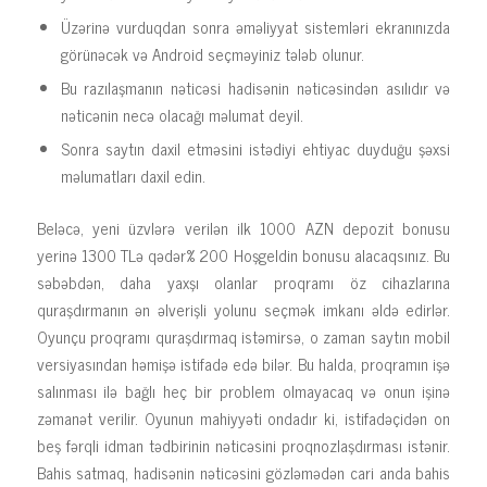
Üzərinə vurduqdan sonra əməliyyat sistemləri ekranınızda
görünəcək və Android seçməyiniz tələb olunur.
Bu razılaşmanın nəticəsi hadisənin nəticəsindən asılıdır və
nəticənin necə olacağı məlumat deyil.
Sonra saytın daxil etməsini istədiyi ehtiyac duyduğu şəxsi
məlumatları daxil edin.
Beləcə, yeni üzvlərə verilən ilk 1000 AZN depozit bonusu
yerinə 1300 TLə qədər% 200 Hoşgeldin bonusu alacaqsınız. Bu
səbəbdən, daha yaxşı olanlar proqramı öz cihazlarına
quraşdırmanın ən əlverişli yolunu seçmək imkanı əldə edirlər.
Oyunçu proqramı quraşdırmaq istəmirsə, o zaman saytın mobil
versiyasından həmişə istifadə edə bilər. Bu halda, proqramın işə
salınması ilə bağlı heç bir problem olmayacaq və onun işinə
zəmanət verilir. Oyunun mahiyyəti ondadır ki, istifadəçidən on
beş fərqli idman tədbirinin nəticəsini proqnozlaşdırması istənir.
Bahis satmaq, hadisənin nəticəsini gözləmədən cari anda bahis