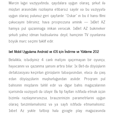
Mərcin ləğvi vəziyyətində, qaydalara uyğun olaraq, şirkət ilə
müştəri arasındakı razılaşma etibarsız sayılır və bu vəziyyətə
uyğun olaraq pulunuz geri qaytarılır. “Oskar” ın bu il hansı filmi
çəkəcəyini bilirsiniz, hava proqnozuna əminik — 1xBet AZ
hamıya pul qazanmağa imkan verəcək. 1xBet AZ bukmeker
şirkəti yalnız idman hadisələrinə deyil, həmçinin TV oyunlarına
böyük mərc seçimi təklif edir.
bet Mobil Uygulama Android ve iOS için İndirme ve Yükleme 202
Beləliklə, istədiyiniz 4 canlı matçını qaçırmayan bir oyunçu,
həyəcanını və qazanma şansını artıra bilər. 1x Bet-də döyüşlərin
detalizasiyası keçirilən görüşlərin təbəqəsindən, eləcə də çıxış
edən döyüşçülərin məşhurluğundan asılıdır. Proqram pul
bahisinin miqdarını təhlil edir və digər bahis mağazalarının
içərisində vəziyyəti də izləyir. Bu tip faylları istifadə etmək üçün
bizimlə razılaşmırsınızsa, brauzerinizin parametrlərini uyğun
olaraq tənzimləməlisiniz və ya saytı istifadə etməməlisiniz.
1xbet Az yukle tətbiqi hələ google play mağazasında