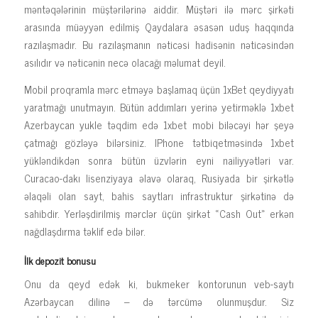
məntəqələrinin müştərilərinə aiddir. Müştəri ilə mərc şirkəti
arasında müəyyən edilmiş Qaydalara əsasən uduş haqqında
razılaşmadır. Bu razılaşmanın nəticəsi hadisənin nəticəsindən
asılıdır və nəticənin necə olacağı məlumat deyil.
Mobil proqramla mərc etməyə başlamaq üçün 1xBet qeydiyyatı
yaratmağı unutmayın. Bütün addımları yerinə yetirməklə 1xbet
Azerbaycan yukle təqdim edə 1xbet mobi biləcəyi hər şeyə
çatmağı gözləyə bilərsiniz. IPhone tətbiqetməsində 1xbet
yükləndikdən sonra bütün üzvlərin eyni nailiyyətləri var.
Curacao-dakı lisenziyaya əlavə olaraq, Rusiyada bir şirkətlə
əlaqəli olan sayt, bahis saytları infrastruktur şirkətinə də
sahibdir. Yerləşdirilmiş mərclər üçün şirkət «Cash Out» erkən
nağdlaşdırma təklif edə bilər.
İlk depozit bonusu
Onu da qeyd edək ki, bukmeker kontorunun veb-saytı
Azərbaycan dilinə – də tərcümə olunmuşdur. Siz