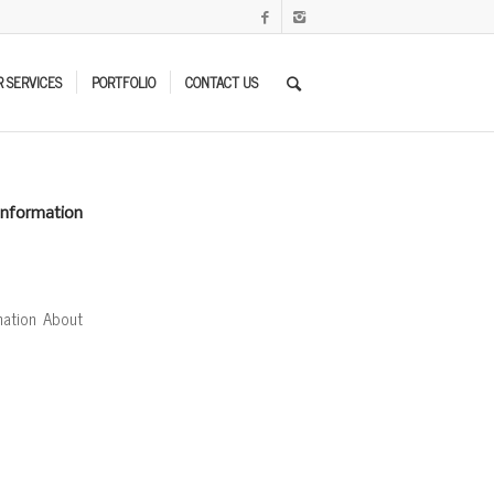
 SERVICES
PORTFOLIO
CONTACT US
Information
mation About