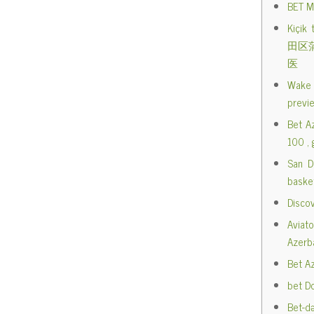
BET M
Kiçik
田区
医
Wake F
previ
Bet A
100 , 
San D
baske
Disco
Aviat
Azerb
Bet Az
bet Do
Bet-də