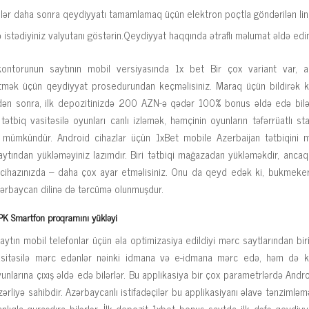
çilər daha sonra qeydiyyatı tamamlamaq üçün elektron poçtla göndərilən link
ə istədiyiniz valyutanı göstərin.Qeydiyyat haqqında ətraflı məlumat əldə edi
ontorunun saytının mobil versiyasında 1x bet Bir çox variant var,
mək üçün qeydiyyat prosedurundan keçməlisiniz. Maraq üçün bildirək ki,
dən sonra, ilk depozitinizdə 200 AZN-ə qədər 100% bonus əldə edə bilə
tətbiq vasitəsilə oyunları canlı izləmək, həmçinin oyunların təfərrüatlı stati
 mümkündür. Android cihazlar üçün 1xBet mobile Azerbaijan tətbiqini m
aytından yükləməyiniz lazımdır. Biri tətbiqi mağazadan yükləməkdir, anca
 cihazınızda – daha çox ayar etməlisiniz. Onu da qeyd edək ki, bukmeke
ərbaycan dilinə də tərcümə olunmuşdur.
PK Smartfon proqramını yükləyi
aytın mobil telefonlar üçün əla optimizasiya edildiyi mərc saytlarından biri
sitəsilə mərc edənlər nəinki idmana və e-idmana mərc edə, həm də k
yunlarına çıxış əldə edə bilərlər. Bu applikasiya bir çox parametrlərdə Andr
zərliyə sahibdir. Azərbaycanlı istifadəçilər bu applikasiyanı əlavə tənzimləm
lıqla quraşdıra bilərlər. İlk depozit 1xbet bonus saytda ilk dəfə qeydi