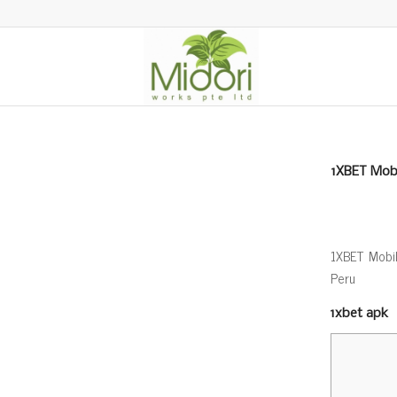
1XBET Mobi
1XBET Mobil
Peru
1xbet apk