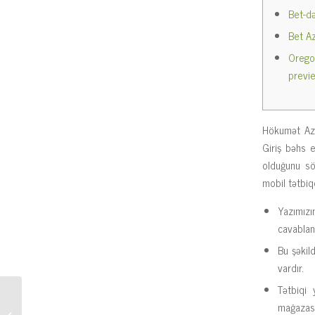
Bet-də
Bet Az
Orego
previ
Hökumət Azə
Giriş bəhs 
olduğunu söy
mobil tətbiq
Yazımızı
cavablan
Bu şəkil
vardır.
Tətbiqi
mağazası
Пин ап казино официальный сайт >