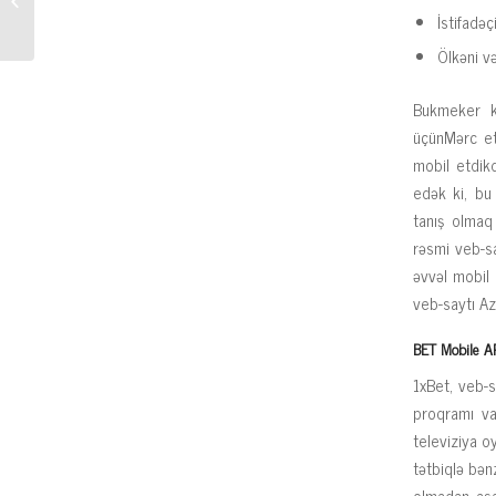
Регистрация...
İstifadə
Ölkəni v
Bukmeker k
üçünMərc et
mobil etdik
edək ki, bu 
tanış olmaq
rəsmi veb-s
əvvəl mobil
veb-saytı Az
BET Mobile A
1xBet, veb-s
proqramı va
televiziya o
tətbiqlə bən
olmadan asan