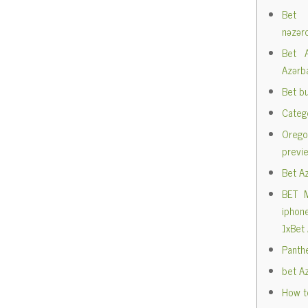
Bet 
nəzərd
Bet A
Azərba
Bet b
Categ
Orego
previ
Bet Az
BET M
iphone
1xBet
Panthe
bet A
How t