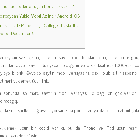
n istifadə edənlər üçün bonuslar varmı?
erbaycan Yükle Mobil Az Indir Android iOS
n vs. UTEP betting: College basketball
ew for December 9
rbaycan sakinləri üçün rəsmi saytı 1xbet bloklamaq üçün tədbirlər görə 
etmədən əvvəl, saytın Rusiyadan olduğunu və ölkə daxilində 1000-dən çox
ləyə bilərik. Əvvəlcə saytın mobil versiyasına daxil olub alt hissəsinə 
etməni yükləmək üçün link.
n sonunda isə mərc saytının mobil versiyası ilə bağlı ən çox verilən b
dıracağıq.
də, lazımlı şərtləri sağlayabiliyorsanız, kuponunuzu ya da bahisinizi pul çə
 yükləmək üçün bir keçid var ki, bu da iPhone və iPad üçün rəsmi
nda təkrarlanır 1win.