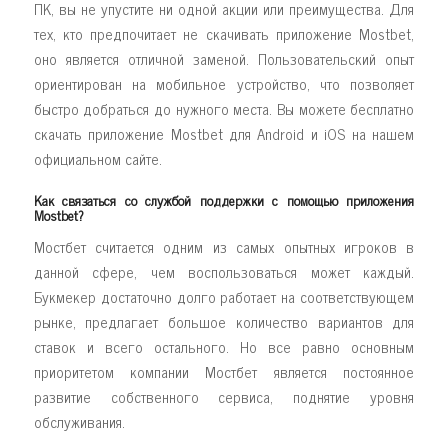
ПК, вы не упустите ни одной акции или преимущества. Для
тех, кто предпочитает не скачивать приложение Mostbet,
оно является отличной заменой. Пользовательский опыт
ориентирован на мобильное устройство, что позволяет
быстро добраться до нужного места. Вы можете бесплатно
скачать приложение Mostbet для Android и iOS на нашем
официальном сайте.
Как связаться со службой поддержки с помощью приложения
Mostbet?
Мостбет считается одним из самых опытных игроков в
данной сфере, чем воспользоваться может каждый.
Букмекер достаточно долго работает на соответствующем
рынке, предлагает большое количество вариантов для
ставок и всего остального. Но все равно основным
приоритетом компании Мостбет является постоянное
развитие собственного сервиса, поднятие уровня
обслуживания.