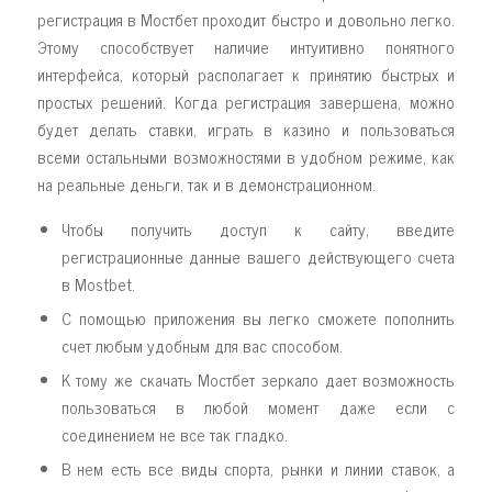
регистрация в Мостбет проходит быстро и довольно легко.
Этому способствует наличие интуитивно понятного
интерфейса, который располагает к принятию быстрых и
простых решений. Когда регистрация завершена, можно
будет делать ставки, играть в казино и пользоваться
всеми остальными возможностями в удобном режиме, как
на реальные деньги, так и в демонстрационном.
Чтобы получить доступ к сайту, введите
регистрационные данные вашего действующего счета
в Mostbet.
С помощью приложения вы легко сможете пополнить
счет любым удобным для вас способом.
К тому же скачать Мостбет зеркало дает возможность
пользоваться в любой момент даже если с
соединением не все так гладко.
В нем есть все виды спорта, рынки и линии ставок, а