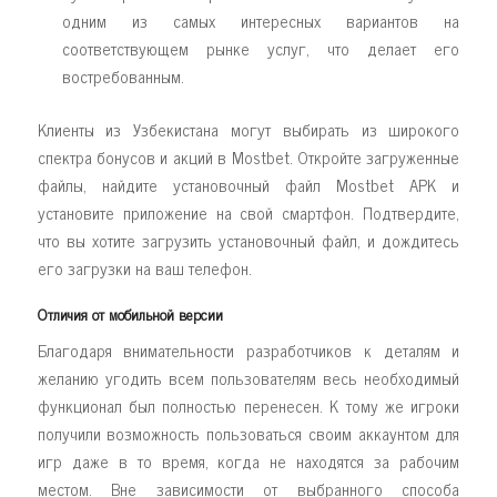
одним из самых интересных вариантов на
соответствующем рынке услуг, что делает его
востребованным.
Клиенты из Узбекистана могут выбирать из широкого
спектра бонусов и акций в Mostbet. Откройте загруженные
файлы, найдите установочный файл Mostbet APK и
установите приложение на свой смартфон. Подтвердите,
что вы хотите загрузить установочный файл, и дождитесь
его загрузки на ваш телефон.
Отличия от мобильной версии
Благодаря внимательности разработчиков к деталям и
желанию угодить всем пользователям весь необходимый
функционал был полностью перенесен. К тому же игроки
получили возможность пользоваться своим аккаунтом для
игр даже в то время, когда не находятся за рабочим
местом. Вне зависимости от выбранного способа