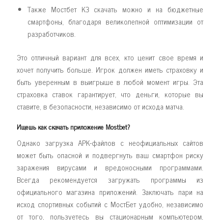
Также Мостбет КЗ скачать можно и на бюджетные
смартфоны, благодаря великолепной оптимизации от
разработчиков.
Это отличный вариант для всех, кто ценит свое время и
хочет получить больше. Игрок должен иметь страховку и
быть уверенным в выигрыше в любой момент игры. Эта
страховка ставок гарантирует, что деньги, которые вы
ставите, в безопасности, независимо от исхода матча.
Ищешь как скачать приложение Mostbet?
Однако загрузка APK-файлов с неофициальных сайтов
может быть опасной и подвергнуть ваш смартфон риску
заражения вирусами и вредоносными программами.
Всегда рекомендуется загружать программы из
официального магазина приложений. Заключать пари на
исход спортивных событий с МостБет удобно, независимо
от того, пользуетесь вы стационарным компьютером,