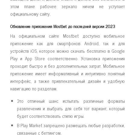
этом плане рабочее зеркало ничем не уступает
официальному сайту.
Обновление приложения Mostbet до последней версии 2023
На официальном сайте Mostbet доступно мобильное
приложение как для смартфонов Android, так и для
устройств iOS, которое можно скачать бесплатно в Google
Play и App Store соответственно. Установка приложения
проходит быстро и без дополнительных затрат. Мобильное
приложение имеет информативный и интуитивно понятный
интерфейс, а также привлекательный дизайн и удобную
навигацию по разделам.
Это отличный шанс испытать различные форматы
развлечения и выбрать для себя тот вариант, который
будет соответствовать стилю игры.
В Play Market запрещено размещать любые разработки,
связанные с беттингом.