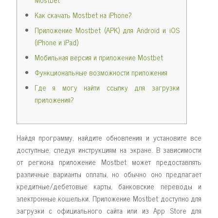
Как скачать Mostbet на iPhone?
Приложение Mostbet (APK) для Android и iOS
(iPhone и iPad)
Мобильная версия и приложение Mostbet
Функциональные возможности приложения
Где я могу найти ссылку для загрузки
приложения?
Найдя программу, найдите обновления и установите все
доступные, следуя инструкциям на экране. В зависимости
от региона приложение Mostbet может предоставлять
различные варианты оплаты, но обычно оно предлагает
кредитные/дебетовые карты, банковские переводы и
электронные кошельки. Приложение Mostbet доступно для
загрузки с официального сайта или из App Store для