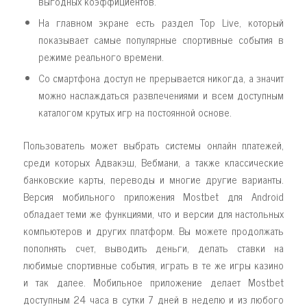
выгодных коэффициентов.
На главном экране есть раздел Top Live, который
показывает самые популярные спортивные события в
режиме реального времени.
Со смартфона доступ не прерывается никогда, а значит
можно наслаждаться развлечениями и всем доступным
каталогом крутых игр на постоянной основе.
Пользователь может выбрать системы онлайн платежей,
среди которых Адвакэш, Вебмани, а также классические
банковские карты, переводы и многие другие варианты.
Версия мобильного приложения Mostbet для Android
обладает теми же функциями, что и версии для настольных
компьютеров и других платформ. Вы можете продолжать
пополнять счет, выводить деньги, делать ставки на
любимые спортивные события, играть в те же игры казино
и так далее. Мобильное приложение делает Mostbet
доступным 24 часа в сутки 7 дней в неделю и из любого