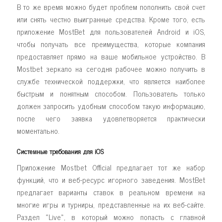
В то же время можно будет проблем пополнить свой счет
или снять честно выигранные средства. Кроме того, есть
приложение MostBet для пользователей Android и iOS,
чтобы получать все преимущества, которые компания
предоставляет прямо на ваше мобильное устройство. В
Mostbet зеркало на сегодня рабочее можно получить в
службе технической поддержки, что является наиболее
быстрым и понятным способом. Пользователь только
должен запросить удобным способом такую информацию,
после чего заявка удовлетворяется практически
моментально.
Системные требования для iOS
Приложение Mostbet Official предлагает тот же набор
функций, что и веб-ресурс игорного заведения. MostBet
предлагает варианты ставок в реальном времени на
многие игры и турниры, представленные на их веб-сайте.
Раздел «Live», в который можно попасть с главной