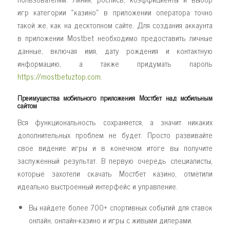
игр категории «казино» в приложении оператора точно
такой же, как на десктопном сайте. Для создания аккаунта
в приложении Mostbet необходимо предоставить личные
данные, включая имя, дату рождения и контактную
информацию, а также придумать пароль
https://mostbetuztop.com
.
Преимущества мобильного приложения Мостбет над мобильным
сайтом
Вся функциональность сохраняется, а значит никаких
дополнительных проблем не будет. Просто развивайте
свое видение игры и в конечном итоге вы получите
заслуженный результат. В первую очередь специалисты,
которые захотели скачать Мостбет казино, отметили
идеально выстроенный интерфейс и управление.
Вы найдете более 700+ спортивных событий для ставок
онлайн, онлайн-казино и игры с живыми дилерами.