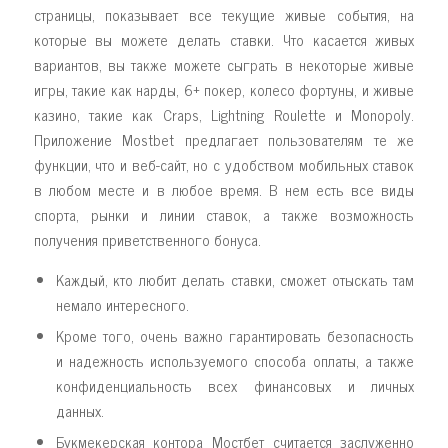
страницы, показывает все текущие живые события, на
которые вы можете делать ставки. Что касается живых
вариантов, вы также можете сыграть в некоторые живые
игры, такие как нарды, 6+ покер, колесо фортуны, и живые
казино, такие как Craps, Lightning Roulette и Monopoly.
Приложение Mostbet предлагает пользователям те же
функции, что и веб-сайт, но с удобством мобильных ставок
в любом месте и в любое время. В нем есть все виды
спорта, рынки и линии ставок, а также возможность
получения приветственного бонуса.
Каждый, кто любит делать ставки, сможет отыскать там
немало интересного.
Кроме того, очень важно гарантировать безопасность
и надежность используемого способа оплаты, а также
конфиденциальность всех финансовых и личных
данных.
Букмекерская контора Мостбет считается заслуженно