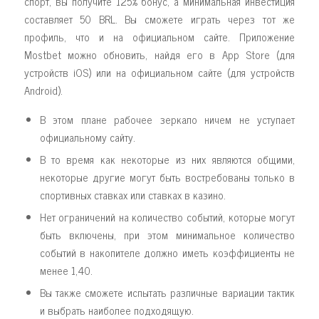
спорт, вы получите 125% бонус, а минимальная инвестиция
составляет 50 BRL. Вы сможете играть через тот же
профиль, что и на официальном сайте. Приложение
Mostbet можно обновить, найдя его в App Store (для
устройств iOS) или на официальном сайте (для устройств
Android).
В этом плане рабочее зеркало ничем не уступает
официальному сайту.
В то время как некоторые из них являются общими,
некоторые другие могут быть востребованы только в
спортивных ставках или ставках в казино.
Нет ограничений на количество событий, которые могут
быть включены, при этом минимальное количество
событий в накопителе должно иметь коэффициенты не
менее 1,40.
Вы также сможете испытать различные вариации тактик
и выбрать наиболее подходящую.