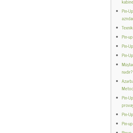
kabine
Pin-U
aznda
Texnik
Pin-up
Pin-Up
Pin-Up
Müştər
nədir?
Azərb
Metod
Pin-
provay
Pin-Up
Pin-u
Pinup 