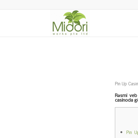
Pin Up Casin
Rəsmi veb s
casinoda gö
Pin U