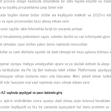
t prosesi onlayn kazinoda ümumilikdə bir dəfə həyata keçirilir və ödəniş
 və loyallıq proqramlarına çıxışı təmin edir.
yada təqdim olunan bütün slotlar əla keyfiyyətə malikdir və 2023-ci ild
 və oyun prosesindən həzz almaq imkanı verir.
rəsmi saytdır, lakin İnternetdə fərqli bir ünvanda yerləşir.
z hesablanmış pinkoinlərin sayını, səhmlər dəstini və cari lotereyaları görə b
t olmadan, oyun slotları yalnız demo rejimində mövcuddur.
otlar və canlı dilerlərlə oyunlar da daxil olmaqla bir neçə əyləncə bölməsi v
r qumar oynaya, maliyyə əməliyyatları apara və ya dəstək xidməti ilə əlaqə s
tərtibatçılar əla Pin Up Bet məhsulu təklif etdilər. Platformada qeydiy
r müəyyən idman növlərinə mərc edə biləcəklər. Mərc şirkəti idman tədbir
klif edir, həmçinin real vaxt rejimində mərc etmək imkanı verir.
 AZ saytında qeydiyyat və şəxsi kabinetə giriş
no apk-ni endirdikdən sonra oyunçu daxil olmaq üçün mövcud hesabdan 
əssislər keyfiyyətli və tez bir zamanda oyunçuların hər hansı problem və su