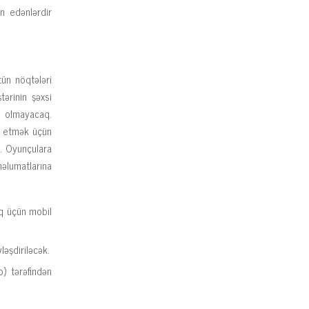
n edənlərdir
tün nöqtələri
ərinin şəxsi
n olmayacaq.
a etmək üçün
z. Oyunçulara
məlumatlarına
q üçün mobil
ləşdiriləcək.
) tərəfindən