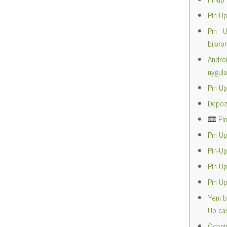
Pin-Up
Pin U
bilər
Andr
uyğul
Pin Up
Depozi
Pin
Pin Up
Pin-Up
Pin Up
Pin U
Yeni b
Up ca
Ödəniş