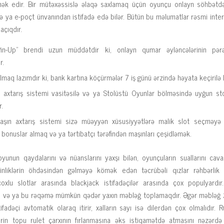
k edir. Bir mütəxəssislə əlaqə saxlamaq üçün oyunçu onlayn söhbətd
ə ya e-poçt ünvanından istifadə edə bilər. Bütün bu məlumatlar rəsmi inte
açıqdır.
Pin-Up” brendi uzun müddətdir ki, onlayn qumar əyləncələrinin pərəs
r.
maq lazımdır ki, bank kartına köçürmələr 7 iş günü ərzində həyata keçirilə b
çi axtarış sistemi vasitəsilə və ya Stolüstü Oyunlar bölməsində uyğun st
r.
şın axtarış sistemi sizə müəyyən xüsusiyyətlərə malik slot seçməyə 
 bonuslar almaq və ya tərtibatçı tərəfindən maşınları çeşidləmək.
unun qaydalarını və nüanslarını yaxşı bilən, oyunçuların suallarını cav
tinliklərin öhdəsindən gəlməyə kömək edən təcrübəli qızlar rəhbərlik 
çoxlu slotlar arasında blackjack istifadəçilər arasında çox populyardı
1 və ya bu rəqəmə mümkün qədər yaxın məbləğ toplamaqdır. Əgər məbləğ 2
fadəçi avtomatik olaraq itirir, xalların sayı isə dilerdən çox olmalıdır.
erin topu rulet çarxının fırlanmasına əks istiqamətdə atmasını nəzərdə 