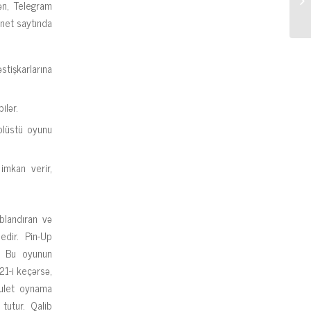
ən, Telegram
Как
rnet saytında
tişkarlarına
ilər.
olüstü oyunu
imkan verir,
ablandıran və
edir. Pin-Up
r. Bu oyunun
1-i keçərsə,
 Rulet oynama
tutur. Qalib