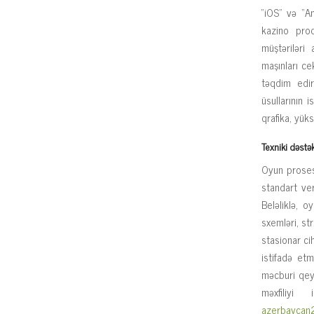
“iOS” və “A
kazino proq
müştəriləri
maşınları ce
təqdim edir
üsullarının 
qrafika, yüksə
Texniki dəstə
Oyun proses
standart ver
Beləliklə, o
sxemləri, st
stasionar ci
istifadə et
məcburi qeyd
məxfiliyi
azerbaycan