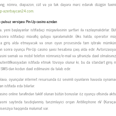
rəng, nömrə, diapazon, cüt və ya tək dəyərə mərc edərək düzgün təxmi
-up-azerbaycan24.com
.
o pulsuz versiyası Pin-Up casino azndan
, yeni başlayanlar istifadəçi müqaviləsinin şərtləri ilə razılaşmalıdırlar. Bü
onra istifadəçi müvafiq qutuyu işarələməlidir. Əks halda, operator müşt
na giriş əldə etməyəcək və onun oyun prosesində tam iştirakı mümkü
n sonra oyunçu Pin-Up casino şəxsi hesabına çıxış əldə edir. Avtorizasiy
əsini sıxmalı və mobil telefon nömrəniz/e-mail və şifrənizlə daxil olmalısını
 autentifikasiyadan istifadə etmək tövsiyə olunur ki, bu da standart giriş 
 SMS-dən kodun daxil edilməsini də tələb edir.
lavə, oyunçular internet resursunda öz sevimli oyunlarını həvəslə oynama
n istifadə edə bilərlər.
sino online tərəfindən təklif olunan bütün bonuslar öz oyunçu ofisində aktiv
əsmi saytında təsdiqlənmiş tənzimləyici orqan Antillephone nV (Kuraçao
 lisenziya haqqında məlumat var.