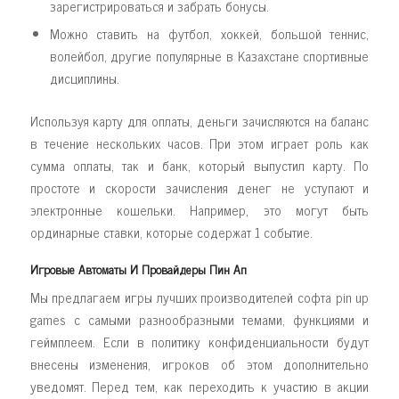
зарегистрироваться и забрать бонусы.
Можно ставить на футбол, хоккей, большой теннис,
волейбол, другие популярные в Казахстане спортивные
дисциплины.
Используя карту для оплаты, деньги зачисляются на баланс
в течение нескольких часов. При этом играет роль как
сумма оплаты, так и банк, который выпустил карту. По
простоте и скорости зачисления денег не уступают и
электронные кошельки. Например, это могут быть
ординарные ставки, которые содержат 1 событие.
Игровые Автоматы И Провайдеры Пин Ап
Мы предлагаем игры лучших производителей софта pin up
games с самыми разнообразными темами, функциями и
геймплеем. Если в политику конфиденциальности будут
внесены изменения, игроков об этом дополнительно
уведомят. Перед тем, как переходить к участию в акции