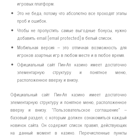
игровых платформ.
Это не беда, потому что абсолютно все проходят этапы
проб и ошибок.
Чтобы не пропустить самые выгодные бонусы, нужно
добавить email [email protected] в белый список.
Мобильная версия – это отличная возможность для
игроков азартных игр в любом месте и в любое время.
Официальный сайт Пин-Ап казино имеет достаточно
элементарную структуру и понятное меню,
расположенное вверху и внизу.
Официальный сайт Пин-Ап казино имеет достаточно
элементарную структуру и понятное меню, расположенное
вверху и внизу. «Пользовательское соглашение» –
базовый раздел, с которым должен ознакомиться каждый
новичок сайта. Он содержит список правил, действующих
на данный момент в казино. Перечисленные пункты