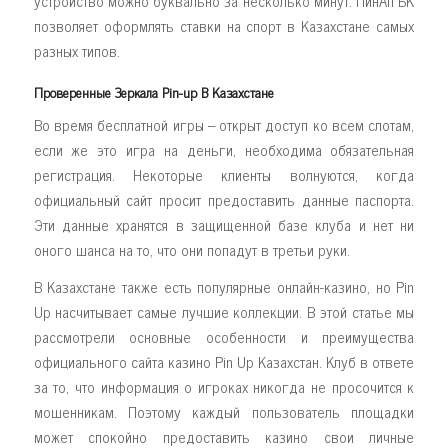
устройство можно буквально за несколько минут. ПинАп БК
позволяет оформлять ставки на спорт в Казахстане самых
разных типов.
Проверенные Зеркала Pin-up В Казахстане
Во время бесплатной игры – открыт доступ ко всем слотам,
если же это игра на деньги, необходима обязательная
регистрация. Некоторые клиенты волнуются, когда
официальный сайт просит предоставить данные паспорта.
Эти данные хранятся в защищенной базе клуба и нет ни
оного шанса на то, что они попадут в третьи руки.
В Казахстане также есть популярные онлайн-казино, но Pin
Up насчитывает самые лучшие коллекции. В этой статье мы
рассмотрели основные особенности и преимущества
официального сайта казино Pin Up Казахстан. Клуб в ответе
за то, что информация о игроках никогда не просочится к
мошенникам. Поэтому каждый пользователь площадки
может спокойно предоставить казино свои личные