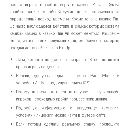
просто играть в любые игры в казино Pin-Up. Сумма
кэшбэка зависит от общей суммы денег, потраченных за
определенный период времени. Кроме того, в казино Pin-
Up часто наблюдаются действия, в рамках которых система
кэшбэк казино в казино Пин Ап может меняться. Кэшбэк –
это один из самых популярных видов бонусов, которые
предлагает онлайн-казино Pin-Up.
Лица, которые не достигли возраста 18 лет не имеют
права играть на деньги.
Версии, доступные для планшетов iPad, iPhone и
устройств Android под управлением iOS.
Потому, что тем, кто впервые вступает на путь онлайн
игроков необходимо пройти процесс привыкания.
Подробную информацию о владельце компании,
условиях и лицензии можно найти в футере сайта.
Если готовы сделать реальную ставку, поспешите