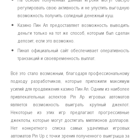
регулировать свою активность и не упустить выгодную
возможность получить солидный денежный куш.
Казино Пин Ап предоставляет возможность выводить
деньги только на тот же способ, которым был сделан
депозит, если это возможно.
Пинап официальный сайт обеспечивает оперативность
транзакций и своевременность выплат.
Всё это стало возможным, благодаря профессиональному
подходу разработчиков, которые приложили максимум
усилий для продвижения казино Пин Ап. Одним из наиболее
привлекательных аспектов Pin Ap игровых автоматов
является возможность выиграть крупный джекпот.
Некоторые из этих игр предлагают прогрессивные
джекпоты, которые могут достигать миллионов долларов.
Нет конкретного списка самых удачливых игровых
автоматов Pin Up с точки зрения полученного выигрыша за