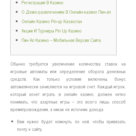
Регистрация В Казино
О Демо-развлечениях В Онлайн-казино Пин-ап
Онлайн Казино Pin-up Казахстан
Акции И Турниры Pin Up Казино
Пин Ап Казино – Мобильная Версия Сайта
Обычно требуется увеличение количества ставок на
игровые автоматы или определение оборота денежных
средств. Как только условия включены, бонус
автоматически зачисляется на игровой счет. Каждый игрок,
который хочет играть в онлайн казино, должен четко
понимать, что азартные игры – это всего лишь способ
времяпровождения, а никак не источник дохода.
Вам нужно будет кликнуть по ней, чтобы привязать
почту к сайту.