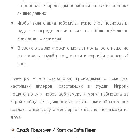
потребоваться время для обработки заявки и проверки
личных данных.
Чтобы такая ставка победила, нужно спрогнозировать,
будет ли определенный показатель больше/меньше
конкретного значения.
В своих отзывах игроки отмечают лояльное отношение
со стороны службы поддержки и сертифицированный
софт.
Live-игры – это разработка, проводимая с помощью
настоящих дилеров, работающих в студии. Игроки
подключаются к через веб-камеру и могут наблюдать за
игрой и общаться с дилером через чат. Таким образом, они
создают атмосферу атмосферного казино, не выходя из
дома.
Служба Поддержки И Контакты Сайта Пинап