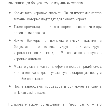
или активации бонуса, лучше изучить их условия.
Кроме того, игровые автоматы Пинап имеют множество
тематик, которые подходят для любого игрока.
Также промокод вводится в форме регистрации и при
пополнении баланса.
Яркие баннеры с привлекательными акциями и
бонусами не только информируют, но и мотивируют
игроков выполнить вход в Pin up casino и запустить
игровые автоматы.
Можете указать номер телефона и вскоре придёт смс с
кодом или же открыть указанную электронную почту и
перейти по ссылке.
После завершения процедуры игрок может выполнить
в Пинап casino вход.
Пользовательское соглашение в Pin-up casino – это