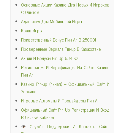
Основные Акции Казино Для Новых И Игроков
С Опытом
Адаптация Для Мобильной Игры
Краш Игры
Приветственный Бонус Пин Ап В 25000!
Проверенные Зеркала Pin-up В Казахстане
Акции И Бонусы Pin Up 634 Kz
Регистрация И Верификация На Сайте Казино
Пин Ап
Казино Pin-up (пинап) – Официальный Сайт И
Зеркало
Игровые Автоматы И Провайдеры Пин Ап
Официальный Сайт Pin Up Регистрация И Вход
В Личный Кабинет
Служба Поддержки И Контакты Сайта