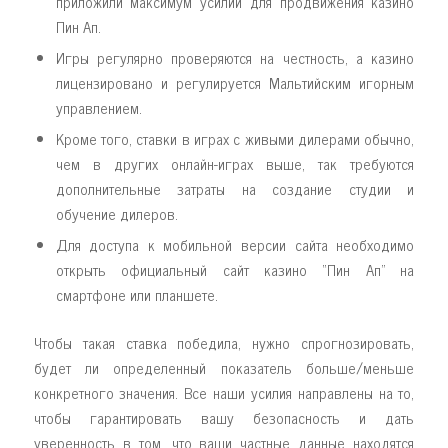
приложили максимум усилий для продвижения казино
Пин Ап.
Игры регулярно проверяются на честность, а казино
лицензировано и регулируется Мальтийским игорным
управлением.
Кроме того, ставки в играх с живыми дилерами обычно,
чем в других онлайн-играх выше, так требуются
дополнительные затраты на создание студии и
обучение дилеров.
Для доступа к мобильной версии сайта необходимо
открыть официальный сайт казино “Пин Ап” на
смартфоне или планшете.
Чтобы такая ставка победила, нужно спрогнозировать,
будет ли определенный показатель больше/меньше
конкретного значения. Все наши усилия направлены на то,
чтобы гарантировать вашу безопасность и дать
уверенность в том, что ваши частные данные находятся