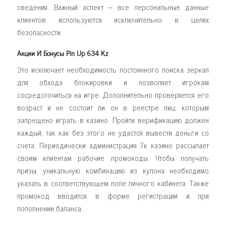
сведения. Важный аспект – все персональные данные
клиентов используются исключительно в целях
безопасности.
Акции И Бонусы Pin Up 634 Kz
Это исключает необходимость постоянного поиска зеркал
для обхода блокировки и позволяет игрокам
сосредоточиться на игре. Дополнительно проверяется его
возраст и не состоит ли он в реестре лиц, которым
запрещено играть в казино. Пройти верификацию должен
каждый, так как без этого не удастся вывести деньги со
счета. Периодически администрация 7к казино рассылает
своим клиентам рабочие промокоды. Чтобы получать
призы, уникальную комбинацию из купона необходимо
указать в соответствующем поле личного кабинета. Также
промокод вводится в форме регистрации и при
пополнении баланса.