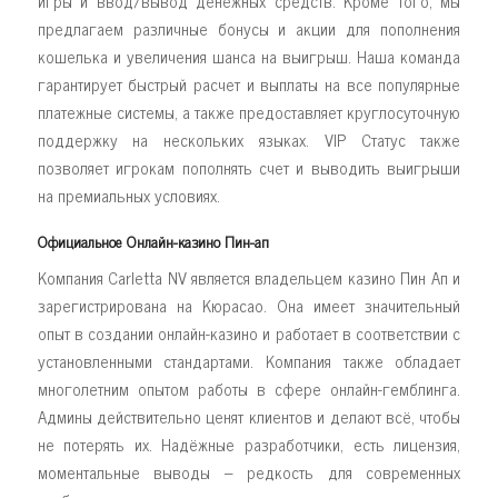
игры и ввод/вывод денежных средств. Кроме того, мы
предлагаем различные бонусы и акции для пополнения
кошелька и увеличения шанса на выигрыш. Наша команда
гарантирует быстрый расчет и выплаты на все популярные
платежные системы, а также предоставляет круглосуточную
поддержку на нескольких языках. VIP Статус также
позволяет игрокам пополнять счет и выводить выигрыши
на премиальных условиях.
Официальное Онлайн-казино Пин-ап
Компания Carletta NV является владельцем казино Пин Ап и
зарегистрирована на Кюрасао. Она имеет значительный
опыт в создании онлайн-казино и работает в соответствии с
установленными стандартами. Компания также обладает
многолетним опытом работы в сфере онлайн-гемблинга.
Админы действительно ценят клиентов и делают всё, чтобы
не потерять их. Надёжные разработчики, есть лицензия,
моментальные выводы – редкость для современных