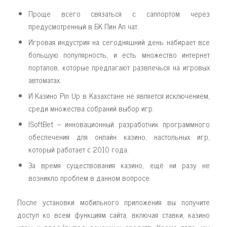
Проще всего связаться с саппортом через
предусмотренный в БК Пин Ап чат.
Игровая индустрия на сегодняшний день набирает все
большую популярность, и есть множество интернет
порталов, которые предлагают развлечься на игровых
автоматах.
И Казино Pin Up в Казахстане не является исключением,
среди множества собраний выбор игр.
ISoftBet – инновационный разработчик программного
обеспечения для онлайн казино, настольных игр,
который работает с 2010 года.
За время существования казино, ещё ни разу не
возникло проблем в данном вопросе.
После установки мобильного приложения вы получите
доступ ко всем функциям сайта, включая ставки, казино