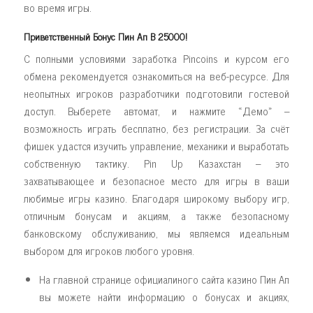
во время игры.
Приветственный Бонус Пин Ап В 25000!
С полными условиями заработка Pincoins и курсом его
обмена рекомендуется ознакомиться на веб-ресурсе. Для
неопытных игроков разработчики подготовили гостевой
доступ. Выберете автомат, и нажмите «Демо» –
возможность играть бесплатно, без регистрации. За счёт
фишек удастся изучить управление, механики и выработать
собственную тактику. Pin Up Казахстан – это
захватывающее и безопасное место для игры в ваши
любимые игры казино. Благодаря широкому выбору игр,
отличным бонусам и акциям, а также безопасному
банковскому обслуживанию, мы являемся идеальным
выбором для игроков любого уровня.
На главной странице официалиного сайта казино Пин Ап
вы можете найти информацию о бонусах и акциях,