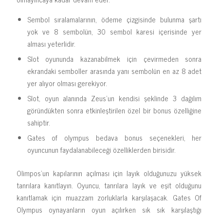
Sembol sıralamalarının, ödeme çizgisinde bulunma şartı
yok ve 8 sembolün, 30 sembol karesi içerisinde yer
alması yeterlidir.
Slot oyununda kazanabilmek için çevirmeden sonra
ekrandaki semboller arasında yanı sembolün en az 8 adet
yer alıyor olması gerekiyor.
Slot, oyun alanında Zeus’un kendisi şeklinde 3 dağılım
göründükten sonra etkinleştirilen özel bir bonus özelliğine
sahiptir.
Gates of olympus bedava bonus seçenekleri, her
oyuncunun faydalanabileceği özelliklerden birisidir.
Olimpos’un kapılarının açılması için layık olduğunuzu yüksek
tanrılara kanıtlayın. Oyuncu, tanrılara layık ve eşit olduğunu
kanıtlamak için muazzam zorluklarla karşılaşacak. Gates Of
Olympus oynayanların oyun açılırken sık sık karşılaştığı