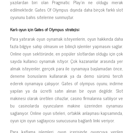
yazılardan biri olan Pragmatic Play’in ne olduğu merak
edilmektedir. Gates Of Olympus dışında daha birçok farklı slot
oyununu bahis sitelerine sunmuştur.
Karlı oyun için Gates of Olympus stratejisi
Para yatırarak oyun oynamak isteyenlerin, oyun hakkında daha
fazla bilgiye sahip olmasını ve bilinçli işlemler yapmasını sağlar.
Online oyun sektöründe, en popüler slotlardan olduğu için çok
sayıda kullanıcı oynamak istiyor. Çok kazananlar arasında yer
almak isteyenler, gerçek para ile oynamaya başlamadan önce,
deneme bonuslarını kullanarak ya da demo sürümü tercih
ederek oynamaya çalışıyor. Gates of olympus oyunu, indirme
yapılan ya da ücretli satın alınan bir oyun değildir. Slot
makinesi olarak üretilen cihazlar, casino firmalarına satılıyor ve
bu casinolarda oyuncuların makine üzerinden oynaması
sağlanıyor. Online oyun siteleri, ortaklık anlaşması kapsamında,
oyun için oyun sağlayıcısı sunucusuna bağlantı linki veriyor.
Para katlama işlemleri, oyun içerisinde oyuncuya verilen