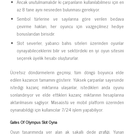
Ancak unutulmamalıdır ki çarpanların kullanılabilmesi için en
az 8 tane aynı nesneden bulunması gerekiyor.
Sembol türlerine ve sayılarına göre verilen bedava
çevirme hakları, her oyuncu için vazgeçilmez hediye
bonuslarıdan birisidir.
Slot severler, yabancı bahis siteleri üzerinden oyunlar
oynayabileceklerini bilir ve sektördeki en iyi oyun sitesini
seçerek üyelik hesabı oluştururlar.
Ücretsiz döndürmelerin geçmişi, tüm döngü boyunca elde
edilen kazancın tamamını gösterir. Yüksek çarpanlar sayesinde
istediği kazanç miktarına ulaşanlar, istedikleri anda oyunu
sonlandırıyor ve elde ettikleri kazanç miktarının hesaplarına
aktarılmasını sağlıyor. Masaüstü ve mobil platform üzerinden
oynanabildiği için kullanıcılar 7/24 işlem yapabiliyor.
Gates Of Olympus Slot Oyna
Oyun tasarımında yer alan ak sakallı dede grafiği, Yunan