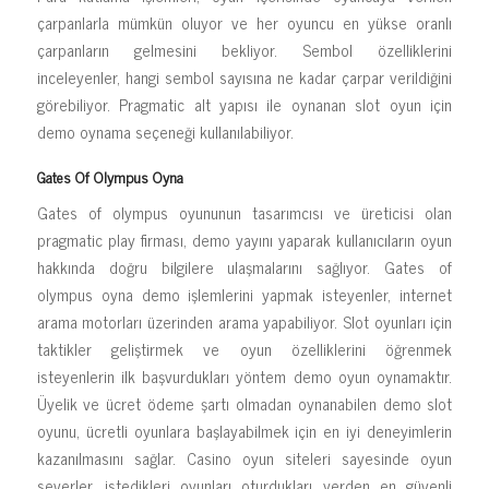
çarpanlarla mümkün oluyor ve her oyuncu en yükse oranlı
çarpanların gelmesini bekliyor. Sembol özelliklerini
inceleyenler, hangi sembol sayısına ne kadar çarpar verildiğini
görebiliyor. Pragmatic alt yapısı ile oynanan slot oyun için
demo oynama seçeneği kullanılabiliyor.
Gates Of Olympus Oyna
Gates of olympus oyununun tasarımcısı ve üreticisi olan
pragmatic play firması, demo yayını yaparak kullanıcıların oyun
hakkında doğru bilgilere ulaşmalarını sağlıyor. Gates of
olympus oyna demo işlemlerini yapmak isteyenler, internet
arama motorları üzerinden arama yapabiliyor. Slot oyunları için
taktikler geliştirmek ve oyun özelliklerini öğrenmek
isteyenlerin ilk başvurdukları yöntem demo oyun oynamaktır.
Üyelik ve ücret ödeme şartı olmadan oynanabilen demo slot
oyunu, ücretli oyunlara başlayabilmek için en iyi deneyimlerin
kazanılmasını sağlar. Casino oyun siteleri sayesinde oyun
severler, istedikleri oyunları oturdukları yerden en güvenli