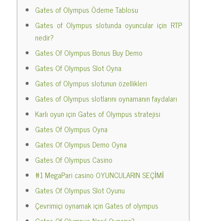
Gates of Olympus Ödeme Tablosu
Gates of Olympus slotunda oyuncular için RTP
nedir?
Gates Of Olympus Bonus Buy Demo
Gates Of Olympus Slot Oyna
Gates of Olympus slotunun özellikleri
Gates of Olympus slotlarını oynamanın faydaları
Karlı oyun için Gates of Olympus stratejisi
Gates Of Olympus Oyna
Gates Of Olympus Demo Oyna
Gates Of Olympus Casino
#1 MegaPari casino OYUNCULARIN SEÇİMİ
Gates Of Olympus Slot Oyunu
Çevrimiçi oynamak için Gates of olympus
Gates Of Olympus Nasıl Oynanır?