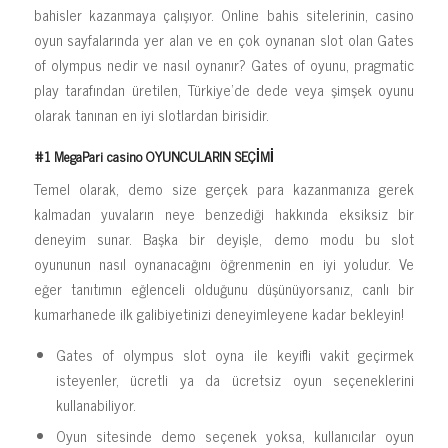
bahisler kazanmaya çalışıyor. Online bahis sitelerinin, casino
oyun sayfalarında yer alan ve en çok oynanan slot olan Gates
of olympus nedir ve nasıl oynanır? Gates of oyunu, pragmatic
play tarafından üretilen, Türkiye’de dede veya şimşek oyunu
olarak tanınan en iyi slotlardan birisidir.
#1 MegaPari casino OYUNCULARIN SEÇİMİ
Temel olarak, demo size gerçek para kazanmanıza gerek
kalmadan yuvaların neye benzediği hakkında eksiksiz bir
deneyim sunar. Başka bir deyişle, demo modu bu slot
oyununun nasıl oynanacağını öğrenmenin en iyi yoludur. Ve
eğer tanıtımın eğlenceli olduğunu düşünüyorsanız, canlı bir
kumarhanede ilk galibiyetinizi deneyimleyene kadar bekleyin!
Gates of olympus slot oyna ile keyifli vakit geçirmek
isteyenler, ücretli ya da ücretsiz oyun seçeneklerini
kullanabiliyor.
Oyun sitesinde demo seçenek yoksa, kullanıcılar oyun