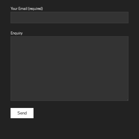
Your Email (required)
Enquiry