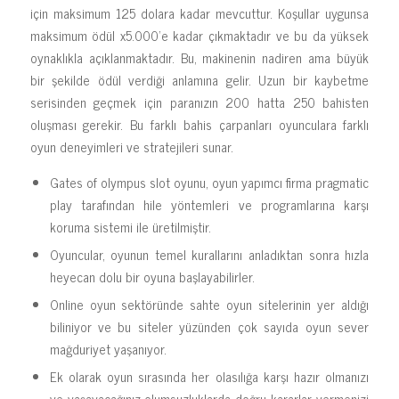
için maksimum 125 dolara kadar mevcuttur. Koşullar uygunsa
maksimum ödül x5.000’e kadar çıkmaktadır ve bu da yüksek
oynaklıkla açıklanmaktadır. Bu, makinenin nadiren ama büyük
bir şekilde ödül verdiği anlamına gelir. Uzun bir kaybetme
serisinden geçmek için paranızın 200 hatta 250 bahisten
oluşması gerekir. Bu farklı bahis çarpanları oyunculara farklı
oyun deneyimleri ve stratejileri sunar.
Gates of olympus slot oyunu, oyun yapımcı firma pragmatic
play tarafından hile yöntemleri ve programlarına karşı
koruma sistemi ile üretilmiştir.
Oyuncular, oyunun temel kurallarını anladıktan sonra hızla
heyecan dolu bir oyuna başlayabilirler.
Online oyun sektöründe sahte oyun sitelerinin yer aldığı
biliniyor ve bu siteler yüzünden çok sayıda oyun sever
mağduriyet yaşanıyor.
Ek olarak oyun sırasında her olasılığa karşı hazır olmanızı
ve yaşayacağınız olumsuzluklarda doğru kararlar vermenizi