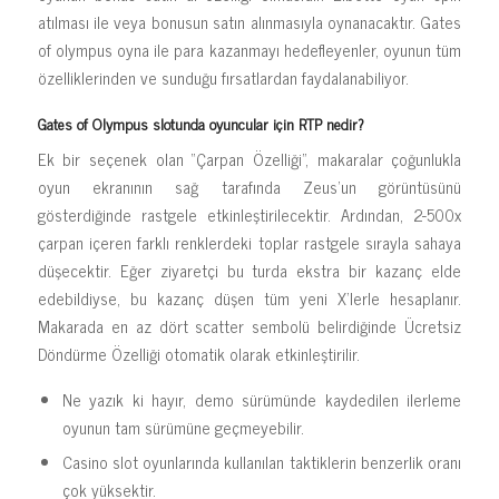
atılması ile veya bonusun satın alınmasıyla oynanacaktır. Gates
of olympus oyna ile para kazanmayı hedefleyenler, oyunun tüm
özelliklerinden ve sunduğu fırsatlardan faydalanabiliyor.
Gates of Olympus slotunda oyuncular için RTP nedir?
Ek bir seçenek olan “Çarpan Özelliği”, makaralar çoğunlukla
oyun ekranının sağ tarafında Zeus’un görüntüsünü
gösterdiğinde rastgele etkinleştirilecektir. Ardından, 2-500x
çarpan içeren farklı renklerdeki toplar rastgele sırayla sahaya
düşecektir. Eğer ziyaretçi bu turda ekstra bir kazanç elde
edebildiyse, bu kazanç düşen tüm yeni X’lerle hesaplanır.
Makarada en az dört scatter sembolü belirdiğinde Ücretsiz
Döndürme Özelliği otomatik olarak etkinleştirilir.
Ne yazık ki hayır, demo sürümünde kaydedilen ilerleme
oyunun tam sürümüne geçmeyebilir.
Casino slot oyunlarında kullanılan taktiklerin benzerlik oranı
çok yüksektir.