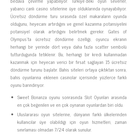
bedava çevirme yapabiliyor. Türkiye’deki oyun severler,
yabancı canlı casino sitelerine üye olduklarında oynayabiliyor.
Ücretsiz döndürme turu sırasında özel makaraların oyunda
olduğunu, heyecanı artırdığını ve genel kazanma potansiyelini
potansiyel olarak artırdığını belirtmek gerekir. Gates of
Olympus’ta ücretsiz döndürme özelliği, oyuncu ekranın
herhangi bir yerinde dört veya daha fazla scatter sembolü
tutturduğunda tetiklenir. Bu, herhangi bir kredi kullanmadan
kazanmak için heyecan verici bir fırsat sağlayan 15 ücretsiz
döndürme turunu başlatır. Bahis siteleri ortaya çıktıktan sonra,
bahis oyunlarına eklenen casinolar içerisinde yüzlerce farklı
oyunu barındırıyor.
Sweet Bonanza oyunu sonrasında Slot Oyunları arasında
en çok beğenilen ve en çok oynanan oyunlardan biri oldu.
Uluslararası oyun sitelerine, dünyanın farklı ülkelerinden
kullanıcılar üye olabildiği için oyun hizmetleri, zaman
sınırlaması olmadan 7/24 olarak sunulur.