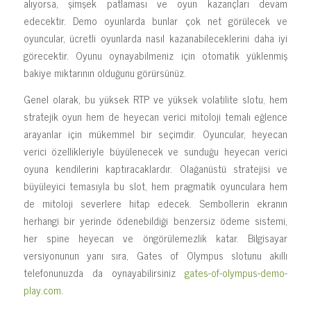
alıyorsa, şimşek patlaması ve oyun kazançları devam
edecektir. Demo oyunlarda bunlar çok net görülecek ve
oyuncular, ücretli oyunlarda nasıl kazanabileceklerini daha iyi
görecektir. Oyunu oynayabilmeniz için otomatik yüklenmiş
bakiye miktarının olduğunu görürsünüz.
Genel olarak, bu yüksek RTP ve yüksek volatilite slotu, hem
stratejik oyun hem de heyecan verici mitoloji temalı eğlence
arayanlar için mükemmel bir seçimdir. Oyuncular, heyecan
verici özellikleriyle büyülenecek ve sunduğu heyecan verici
oyuna kendilerini kaptıracaklardır. Olağanüstü stratejisi ve
büyüleyici temasıyla bu slot, hem pragmatik oyunculara hem
de mitoloji severlere hitap edecek. Sembollerin ekranın
herhangi bir yerinde ödenebildiği benzersiz ödeme sistemi,
her spine heyecan ve öngörülemezlik katar. Bilgisayar
versiyonunun yanı sıra, Gates of Olympus slotunu akıllı
telefonunuzda da oynayabilirsiniz
gates-of-olympus-demo-
play.com
.