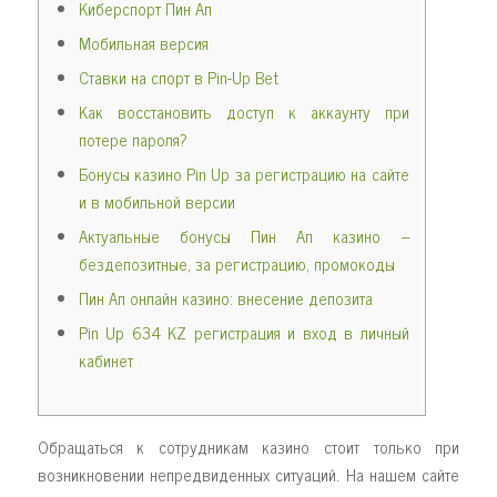
Киберспорт Пин Ап
Мобильная версия
Ставки на спорт в Pin-Up Bet
Как восстановить доступ к аккаунту при
потере пароля?
Бонусы казино Pin Up за регистрацию на сайте
и в мобильной версии
Актуальные бонусы Пин Ап казино –
бездепозитные, за регистрацию, промокоды
Пин Ап онлайн казино: внесение депозита
Pin Up 634 KZ регистрация и вход в личный
кабинет
Обращаться к сотрудникам казино стоит только при
возникновении непредвиденных ситуаций. На нашем сайте