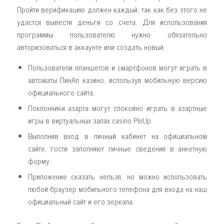
Пройти верификацию должен каждый, так как без этого не
удастся вывести деньги со счета. Для использования
программы пользователю нужно обязательно
авторизоваться в аккаунте или создать новый.
Пользователи планшетов и смартфонов могут играть в
автоматы ПинАп казино, используя мобильную версию
официального сайта.
Поклонники азарта могут спокойно играть в азартные
игры в виртуальных залах casino PinUp.
Выполнив вход в личный кабинет на официальном
сайте, гости заполняют личные сведения в анкетную
форму.
Приложение сказать нельзя, но можно использовать
любой браузер мобильного телефона для входа на наш
официальный сайт и его зеркала.