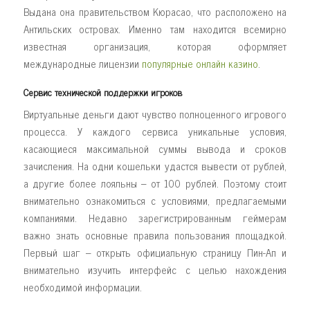
Выдана она правительством Кюрасао, что расположено на
Антильских островах. Именно там находится всемирно
известная организация, которая оформляет
международные лицензии
популярные онлайн казино
.
Сервис технической поддержки игроков
Виртуальные деньги дают чувство полноценного игрового
процесса. У каждого сервиса уникальные условия,
касающиеся максимальной суммы вывода и сроков
зачисления. На одни кошельки удастся вывести от рублей,
а другие более лояльны – от 100 рублей. Поэтому стоит
внимательно ознакомиться с условиями, предлагаемыми
компаниями. Недавно зарегистрированным геймерам
важно знать основные правила пользования площадкой.
Первый шаг – открыть официальную страницу Пин-Ап и
внимательно изучить интерфейс с целью нахождения
необходимой информации.