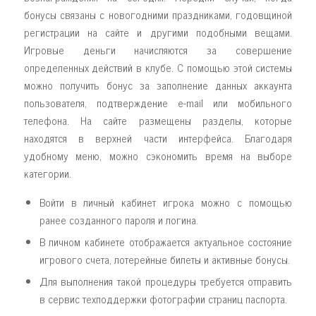
бонусы связаны с новогодними праздниками, годовщиной
регистрации на сайте и другими подобными вещами.
Игровые деньги начисляются за совершение
определенных действий в клубе. С помощью этой системы
можно получить бонус за заполнение данных аккаунта
пользователя, подтверждение e-mail или мобильного
телефона. На сайте размещены разделы, которые
находятся в верхней части интерфейса. Благодаря
удобному меню, можно сэкономить время на выборе
категории.
Войти в личный кабинет игрока можно с помощью
ранее созданного пароля и логина.
В личном кабинете отображается актуальное состояние
игрового счета, лотерейные билеты и активные бонусы.
Для выполнения такой процедуры требуется отправить
в сервис техподдержки фотографии страниц паспорта.