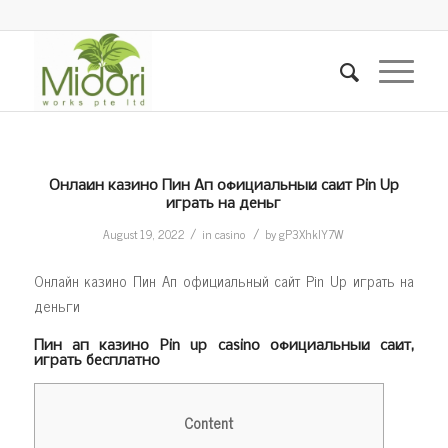
Онлайн казино Пин Ап официальный сайт Pin Up
играть на деньг
/
/
August 19, 2022
in
casino
by
gP3XhkIY7W
Онлайн казино Пин Ап официальный сайт Pin Up играть на
деньги
Пин ап казино Pin up casino официальный сайт,
играть бесплатно
Content