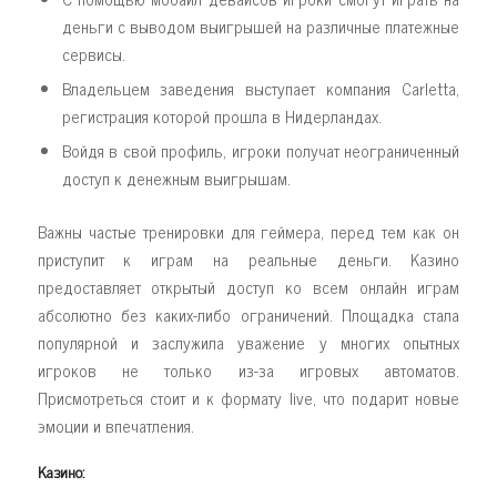
деньги с выводом выигрышей на различные платежные
сервисы.
Владельцем заведения выступает компания Carletta,
регистрация которой прошла в Нидерландах.
Войдя в свой профиль, игроки получат неограниченный
доступ к денежным выигрышам.
Важны частые тренировки для геймера, перед тем как он
приступит к играм на реальные деньги. Казино
предоставляет открытый доступ ко всем онлайн играм
абсолютно без каких-либо ограничений. Площадка стала
популярной и заслужила уважение у многих опытных
игроков не только из-за игровых автоматов.
Присмотреться стоит и к формату live, что подарит новые
эмоции и впечатления.
Казино: