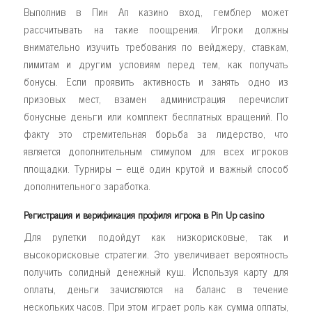
Выполнив в Пин Ап казино вход, гемблер может
рассчитывать на такие поощрения. Игроки должны
внимательно изучить требования по вейджеру, ставкам,
лимитам и другим условиям перед тем, как получать
бонусы. Если проявить активность и занять одно из
призовых мест, взамен администрация перечислит
бонусные деньги или комплект бесплатных вращений. По
факту это стремительная борьба за лидерство, что
является дополнительным стимулом для всех игроков
площадки. Турниры – ещё один крутой и важный способ
дополнительного заработка.
Регистрация и верификация профиля игрока в Pin Up casino
Для рулетки подойдут как низкорисковые, так и
высокорисковые стратегии. Это увеличивает вероятность
получить солидный денежный куш. Используя карту для
оплаты, деньги зачисляются на баланс в течение
нескольких часов. При этом играет роль как сумма оплаты,