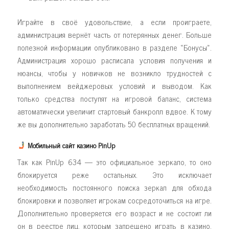
Играйте в своё удовольствие, а если проиграете,
администрация вернёт часть от потерянных денег. Больше
полезной информации опубликовано в разделе «Бонусы».
Администрация хорошо расписала условия получения и
нюансы, чтобы у новичков не возникло трудностей с
выполнением вейджеровых условий и выводом. Как
только средства поступят на игровой баланс, система
автоматически увеличит стартовый банкролл вдвое. К тому
же вы дополнительно заработать 50 бесплатных вращений.
Мобильный сайт казино PinUp
Так как PinUp 634 — это официальное зеркало, то оно
блокируется реже остальных. Это исключает
необходимость постоянного поиска зеркал для обхода
блокировки и позволяет игрокам сосредоточиться на игре.
Дополнительно проверяется его возраст и не состоит ли
он в реестре лиц, которым запрещено играть в казино.