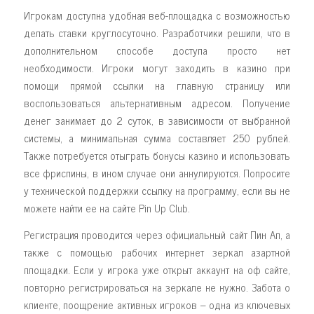
Игрокам доступна удобная веб-площадка с возможностью
делать ставки круглосуточно. Разработчики решили, что в
дополнительном способе доступа просто нет
необходимости. Игроки могут заходить в казино при
помощи прямой ссылки на главную страницу или
воспользоваться альтернативным адресом. Получение
денег занимает до 2 суток, в зависимости от выбранной
системы, а минимальная сумма составляет 250 рублей.
Также потребуется отыграть бонусы казино и использовать
все фриспины, в ином случае они аннулируются. Попросите
у технической поддержки ссылку на программу, если вы не
можете найти ее на сайте Pin Up Club.
Регистрация проводится через официальный сайт Пин Ап, а
также с помощью рабочих интернет зеркал азартной
площадки. Если у игрока уже открыт аккаунт на оф сайте,
повторно регистрироваться на зеркале не нужно. Забота о
клиенте, поощрение активных игроков – одна из ключевых