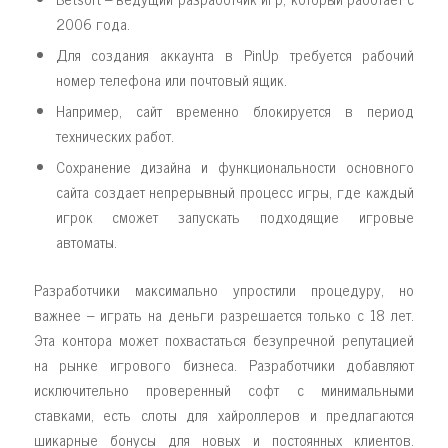
2006 года.
Для создания аккаунта в PinUp требуется рабочий
номер телефона или почтовый ящик.
Например, сайт временно блокируется в период
технических работ.
Сохранение дизайна и функциональности основного
сайта создает непрерывный процесс игры, где каждый
игрок сможет запускать подходящие игровые
автоматы.
Разработчики максимально упростили процедуру, но
важнее – играть на деньги разрешается только с 18 лет.
Эта контора может похвастаться безупречной репутацией
на рынке игрового бизнеса. Разработчики добавляют
исключительно проверенный софт с минимальными
ставками, есть слоты для хайроллеров и предлагаются
шикарные бонусы для новых и постоянных клиентов.