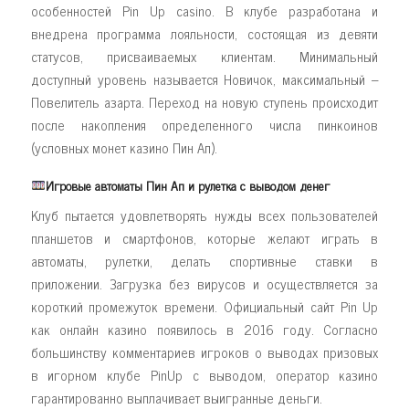
особенностей Pin Up casino. В клубе разработана и
внедрена программа лояльности, состоящая из девяти
статусов, присваиваемых клиентам. Минимальный
доступный уровень называется Новичок, максимальный –
Повелитель азарта. Переход на новую ступень происходит
после накопления определенного числа пинкоинов
(условных монет казино Пин Ап).
Игровые автоматы Пин Ап и рулетка с выводом денег
Клуб пытается удовлетворять нужды всех пользователей
планшетов и смартфонов, которые желают играть в
автоматы, рулетки, делать спортивные ставки в
приложении. Загрузка без вирусов и осуществляется за
короткий промежуток времени. Официальный сайт Pin Up
как онлайн казино появилось в 2016 году. Согласно
большинству комментариев игроков о выводах призовых
в игорном клубе PinUp с выводом, оператор казино
гарантированно выплачивает выигранные деньги.