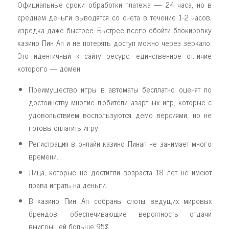
Официальные сроки обработки платежа — 24 часа, но в
среднем деньги выводятся со счета в течение 1-2 часов,
изредка даже быстрее. Быстрее всего обойти блокировку
казино Пин Ап и не потерять доступ можно через зеркало.
Это идентичный к сайту ресурс, единственное отличие
которого — домен.
Преимущество игры в автоматы бесплатно оценят по
достоинству многие любители азартных игр, которые с
удовольствием воспользуются демо версиями, но не
готовы оплатить игру.
Регистрация в онлайн казино Пинап не занимает много
времени.
Лица, которые не достигли возраста 18 лет не имеют
права играть на деньги.
В казино Пин Ап собраны слоты ведущих мировых
брендов, обеспечивающие вероятность отдачи
выигрышей больше 95%.