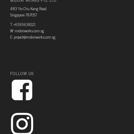
483 Yio Chu Kang Road,
Singapore 787057
T: +6593638121
W: midoriworks.com.sg
E: project@midoriworks.com.sg
FOLLOW US