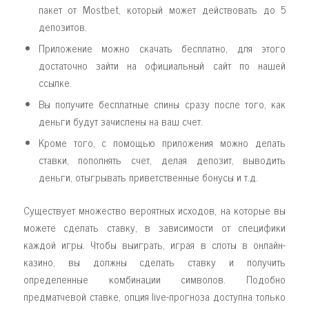
пакет от Mostbet, который может действовать до 5
депозитов.
Приложение можно скачать бесплатно, для этого
достаточно зайти на официальный сайт по нашей
ссылке.
Вы получите бесплатные спины сразу после того, как
деньги будут зачислены на ваш счет.
Кроме того, с помощью приложения можно делать
ставки, пополнять счет, делая депозит, выводить
деньги, отыгрывать приветственные бонусы и т.д.
Существует множество вероятных исходов, на которые вы
можете сделать ставку, в зависимости от специфики
каждой игры. Чтобы выиграть, играя в слоты в онлайн-
казино, вы должны сделать ставку и получить
определенные комбинации символов. Подобно
предматчевой ставке, опция live-прогноза доступна только