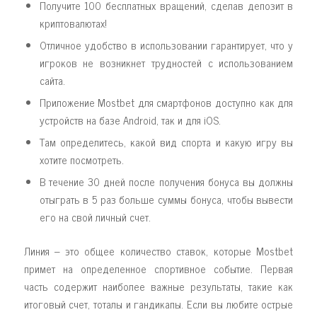
Получите 100 бесплатных вращений, сделав депозит в
криптовалютах!
Отличное удобство в использовании гарантирует, что у
игроков не возникнет трудностей с использованием
сайта.
Приложение Mostbet для смартфонов доступно как для
устройств на базе Android, так и для iOS.
Там определитесь, какой вид спорта и какую игру вы
хотите посмотреть.
В течение 30 дней после получения бонуса вы должны
отыграть в 5 раз больше суммы бонуса, чтобы вывести
его на свой личный счет.
Линия – это общее количество ставок, которые Mostbet
примет на определенное спортивное событие. Первая
часть содержит наиболее важные результаты, такие как
итоговый счет, тоталы и гандикапы. Если вы любите острые