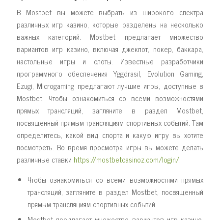
В Mostbet вы можете выбрать из широкого спектра
различных игр казино, которые разделены на несколько
важных категорий. Mostbet предлагает множество
вариантов игр казино, включая джекпот, покер, баккара,
настольные игры и слоты. Известные разработчики
программного обеспечения Yggdrasil, Evolution Gaming,
Ezugi, Microgaming предлагают лучшие игры, доступные в
Mostbet. Чтобы ознакомиться со всеми возможностями
прямых трансляций, загляните в раздел Mostbet,
посвященный прямым трансляциям спортивных событий. Там
определитесь, какой вид спорта и какую игру вы хотите
посмотреть. Во время просмотра игры вы можете делать
различные ставки
https://mostbetcasinoz.com/login/
.
Чтобы ознакомиться со всеми возможностями прямых
трансляций, загляните в раздел Mostbet, посвященный
прямым трансляциям спортивных событий.
Mostbet предлагает множество вариантов игр казино,