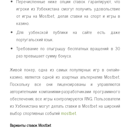
Перечисленные ниже опции ставок гарантируют, что
игроки из Узбекистана смогут получить удовольствие
от игры на Mostbet, делая ставки на спорт и игры в
казино.
Для узбекской публики на сайте есть даже
португальский язык.
Требование по отыгрышу бесплатных вращений в 30
раз превышает сумму бонуса.
Живой покер, одна из самых популярных игр в онлайн-
казино, является одной из азартных альтернатив Mostbet.
Поскольку все они лицензированы и управляются
авторитетными компаниями-разработчиками программного
обеспечения, все игры контролируются RNG. Пользователи
из Узбекистана могут делать ставки в Mostbet на широкий
выбор спортивных событий
mostbet
.
Варианты ставок Mostbet