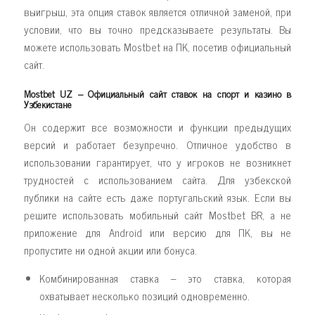
выигрыш, эта опция ставок является отличной заменой, при
условии, что вы точно предсказываете результаты. Вы
можете использовать Mostbet на ПК, посетив официальный
сайт.
Mostbet UZ – Официальный сайт ставок на спорт и казино в
Узбекистане
Он содержит все возможности и функции предыдущих
версий и работает безупречно. Отличное удобство в
использовании гарантирует, что у игроков не возникнет
трудностей с использованием сайта. Для узбекской
публики на сайте есть даже португальский язык. Если вы
решите использовать мобильный сайт Mostbet BR, а не
приложение для Android или версию для ПК, вы не
пропустите ни одной акции или бонуса.
Комбинированная ставка – это ставка, которая
охватывает несколько позиций одновременно.