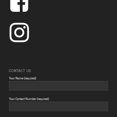
CONTACT US
Your Name (required)
Your Contact Number (required)