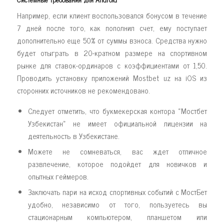
Например, если клиент воспользовался бонусом в течение
7 дней после того, как пополнил счет, ему поступает
дополнительно еще 50% от суммы взноса. Средства нужно
будет отыграть в 20-кратном размере на спортивном
рынке для ставок-ординаров с коэффициентами от 1,50.
Проводить установку приложений Mostbet uz на iOS из
сторонних источников не рекомендовано.
Следует отметить, что букмекерская контора «Мостбет
Узбекистан» не имеет официальной лицензии на
деятельность в Узбекистане.
Можете не сомневаться, вас ждет отличное
развлечение, которое подойдет для новичков и
опытных геймеров.
Заключать пари на исход спортивных событий с МостБет
удобно, независимо от того, пользуетесь вы
стационарным компьютером, планшетом или