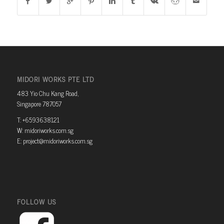
MIDORI WORKS PTE LTD
483 Yio Chu Kang Road,
Singapore 787057
T: +6593638121
W: midoriworks.com.sg
E: project@midoriworks.com.sg
FOLLOW US