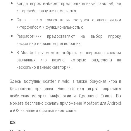
Когда игрок выберет предпочтительный язык БК, ее
интерфейс сразу же поменяется.
Окно — это точная копия ресурса с аналогичным
интерфейсом и функциональностью.
Разработчики предоставляют на выбор игроку
несколько вариантов регистрации.
В Mostbet вы можете выбрать из широкого спектра
различных игр казино, которые разделены на
несколько важных категорий.
Здесь доступны scatter и wild, а также бонусная игра и
бесплатные вращения. Внешний вид игры понравится
любителям истории, мифологии и Древнего Египта. Вы
можете бесплатно скачать приложение Mostbet для Android
и iOS на нашем официальном сайте.
iOS