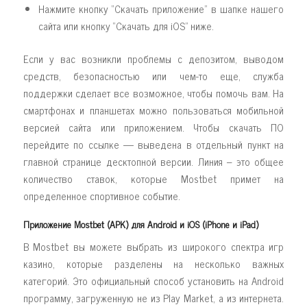
Нажмите кнопку “Скачать приложение” в шапке нашего
сайта или кнопку “Скачать для iOS” ниже.
Если у вас возникли проблемы с депозитом, выводом
средств, безопасностью или чем-то еще, служба
поддержки сделает все возможное, чтобы помочь вам. На
смартфонах и планшетах можно пользоваться мобильной
версией сайта или приложением. Чтобы скачать ПО
перейдите по ссылке — выведена в отдельный пункт на
главной странице десктопной версии. Линия – это общее
количество ставок, которые Mostbet примет на
определенное спортивное событие.
Приложение Mostbet (APK) для Android и iOS (iPhone и iPad)
В Mostbet вы можете выбрать из широкого спектра игр
казино, которые разделены на несколько важных
категорий. Это официальный способ установить на Android
программу, загруженную не из Play Market, а из интернета.