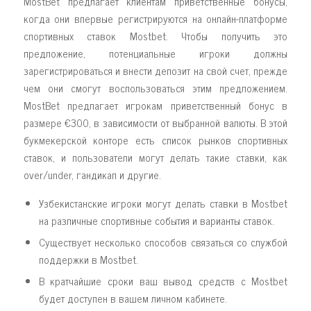
MostBet предлагает клиентам приветственные бонусы,
когда они впервые регистрируются на онлайн-платформе
спортивных ставок Mostbet. Чтобы получить это
предложение, потенциальные игроки должны
зарегистрироваться и внести депозит на свой счет, прежде
чем они смогут воспользоваться этим предложением.
MostBet предлагает игрокам приветственный бонус в
размере €300, в зависимости от выбранной валюты. В этой
букмекерской конторе есть список рынков спортивных
ставок, и пользователи могут делать такие ставки, как
over/under, гандикап и другие.
Узбекистанские игроки могут делать ставки в Mostbet
на различные спортивные события и варианты ставок.
Существует несколько способов связаться со службой
поддержки в Mostbet.
В кратчайшие сроки ваш вывод средств с Mostbet
будет доступен в вашем личном кабинете.