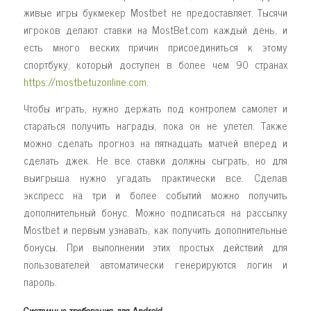
живые игры букмекер Mostbet не предоставляет. Тысячи
игроков делают ставки на MostBet.com каждый день, и
есть много веских причин присоединиться к этому
спортбуку, который доступен в более чем 90 странах
https://mostbetuzonline.com
.
Чтобы играть, нужно держать под контролем самолет и
стараться получить награды, пока он не улетел. Также
можно сделать прогноз на пятнадцать матчей вперед и
сделать джек. Не все ставки должны сыграть, но для
выигрыша нужно угадать практически все. Сделав
экспресс на три и более событий можно получить
дополнительный бонус. Можно подписаться на рассылку
Mostbet и первым узнавать, как получить дополнительные
бонусы. При выполнении этих простых действий для
пользователей автоматически генерируются логин и
пароль.
Системные требования для Android