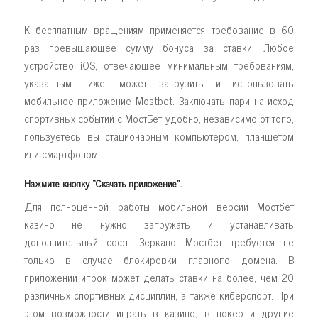
К бесплатным вращениям применяется требование в 60
раз превышающее сумму бонуса за ставки. Любое
устройство iOS, отвечающее минимальным требованиям,
указанным ниже, может загрузить и использовать
мобильное приложение Mostbet. Заключать пари на исход
спортивных событий с МостБет удобно, независимо от того,
пользуетесь вы стационарным компьютером, планшетом
или смартфоном.
Нажмите кнопку “Скачать приложение”.
Для полноценной работы мобильной версии Мостбет
казино не нужно загружать и устанавливать
дополнительный софт. Зеркало Мостбет требуется не
только в случае блокировки главного домена. В
приложении игрок может делать ставки на более, чем 20
различных спортивных дисциплин, а также киберспорт. При
этом возможности играть в казино, в покер и другие