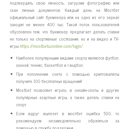
подтвердить свою личность, загрузив фотографию или
скан личных документов. Каждый день на Мостбет
официальный сайт букмекера или на одно из его зеркал
заходит не менее 400 тыс. Такой поток пользователей
обусловлен тем, что букмекер предлагает делать ставки
не только на спортивные состязания, но и на видео и TV-
игры
https://mostbetuzonline.com/login/
.
Наиболее популярными видами спорта являются футбол,
хоккей, теннис, баскетбол и гандбол.
При пополнении счета с помощью криптовалюты
получите 100 бесплатных вращений!
Mostbet позволяет играть в онлайн-слоты и другие
популярные азартные игры, а также делать ставки на
спорт.
Если вдруг вылезет в мостбет ошибка 500, то
рекомендуем незамедлительно обратиться за
помощью в службу поддержки.