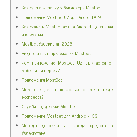
Как сделать ставку у букмекера Mostbet
Приложение Mostbet UZ для Android.APK
Как скачать Mostbet.apk на Android: детальная
инструкция
Mostbet Узбекистан 2023
Виды ставок в приложении Mostbet
Чем приложение Mostbet UZ отличается от
мобильной версии?
Приложения MostBet
Можно ли делать несколько ставок в виде
экспресса?
Служба поддержки Mostbet
Приложение Mostbet для Android и iOS
Методы депозита и вывода средств в
Узбекистане