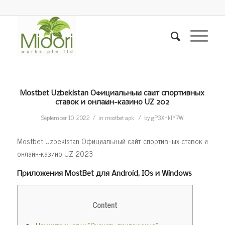
Mostbet Uzbekistan Официальный сайт спортивных
ставок и онлайн-казино UZ 202
/
/
September 10, 2022
in
mostbet apk
by
gP3XhkIY7W
Mostbet Uzbekistan Официальный сайт спортивных ставок и
онлайн-казино UZ 2023
Приложения MostBet для Android, IOs и Windows
Content