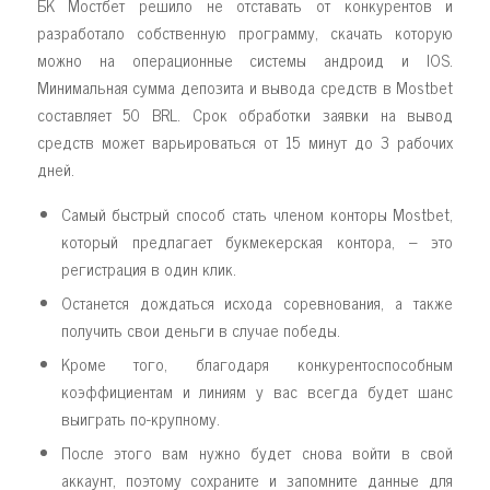
БК Мостбет решило не отставать от конкурентов и
разработало собственную программу, скачать которую
можно на операционные системы андроид и IOS.
Минимальная сумма депозита и вывода средств в Mostbet
составляет 50 BRL. Срок обработки заявки на вывод
средств может варьироваться от 15 минут до 3 рабочих
дней.
Самый быстрый способ стать членом конторы Mostbet,
который предлагает букмекерская контора, – это
регистрация в один клик.
Останется дождаться исхода соревнования, а также
получить свои деньги в случае победы.
Кроме того, благодаря конкурентоспособным
коэффициентам и линиям у вас всегда будет шанс
выиграть по-крупному.
После этого вам нужно будет снова войти в свой
аккаунт, поэтому сохраните и запомните данные для