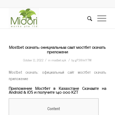
Mostbet скачать: официальный сайт мостбет скачать
приложени
/
/
October 11, 2022
in
mostbet apk
by
gP3XhkIY7W
Mostbet скачать: официальный сайт мостбет скачать
приложение
Приложение Мостбет в Казахстане Скачайте на
Android & iOS и получите 140 000 KZT
Content