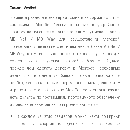
Скачать Mostbet
В данном разделе можно предоставить информацию о том,
как скачать Мостбет бесплатно на разных устройствах.
Поэтому португальские пользователи могут использовать
MB Net / MB Way для осуществления платежей.
Пользователи, имеющие счет в платежном банке MB Net /
MB Way, могут использовать свою виртуальную карту для
совершения и получения платежей в Mostbet. Однако,
прежде чем сделать депозит в Mostbet, необходимо
иметь счет в одном из банков. Новым пользователям
необходимо создать счет перед внесением депозита. В
игровом зале онлайн-казино MostBet есть строка поиска,
есть фильтры по поставщикам программного обеспечения
и дополнительные опции по игровым автоматам.
В каждом из этих разделов можно найти обширный
перечень спортивных дисциплин и конкретных