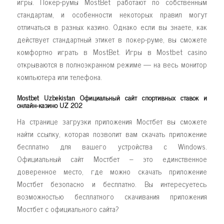
игры. Покер-румы MostBet работают по собственным
стандартам, и особенности некоторых правил могут
отличаться в разных казино. Однако если вы знаете, как
действует стандартный этикет в покер-руме, вы сможете
комфортно играть в MostBet. Игры в Mostbet casino
открываются в полноэкранном режиме — на весь монитор
компьютера или телефона.
Mostbet Uzbekistan Официальный сайт спортивных ставок и
онлайн-казино UZ 202
На странице загрузки приложения Мостбет вы сможете
найти ссылку, которая позволит вам скачать приложение
бесплатно для вашего устройства с Windows.
Официальный сайт Мостбет – это единственное
доверенное место, где можно скачать приложение
Мостбет безопасно и бесплатно. Вы интересуетесь
возможностью бесплатного скачивания приложения
Мостбет с официального сайта?