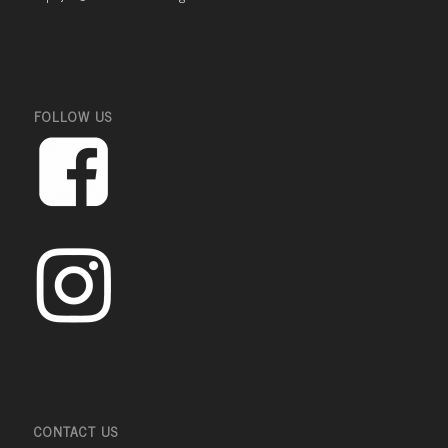
FOLLOW US
CONTACT US