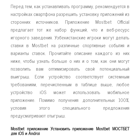
Перед тем, как устанавливать программу, рекомендуется в
настройках смартфона разрешить установку приложений из
сторонних источников. Приложение Mostbet Official
предлагает тот же набор функций, что и веб-ресурс
игорного заведения. Узбекистанские игроки могут делать
ставки в Mostbet на различные спортивные события и
варианты ставок. Прочитайте описание каждого из них
ниже, чтобы узнать больше о них и о том, как они могут
позволить вам оптимизировать свой потенциальный
выигрыш. Если устройство соответствует системным
требованиям, перечисленным в таблице выше, любое
устройство iOS может использовать мобильное
приложение. Помимо получения дополнительных 100%,
условия этого специального предложения
предусматривают отыгрыш.
Mostbet приложение Установить приложение Mostbet МОСТБЕТ
для iOS и Androi