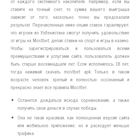
от каждого системного накопителя. Например, если вы
ставите на точный счет, то сумма вашего выигрыша
зависит от того, насколько точно вы предсказали
результат. Перечисленные ниже опции ставок гарантируют,
что игроки из Узбекистана смогут получить удовольствие
от игры на Mostbet, делая ставки на спорт и игры в казино.
Чтобы зарегистрироваться и пользоваться всеми
преимуществами и услугами сайта, пользователь должен
быть старше восемнадцати лет. Если исполнилось 18 лет,
тогда нажимай скачать mostbet apk Только в таком
возрасте человек зрелый и полностью осознанный и
прекрасно знает все правила Мостбет.
Останется дождаться исхода соревнования, а также
получить свои деньги в случае победы.
Она не такая красивая, как полноценная версия сайта
или мобильное приложение, но и расходует меньше
трафика.