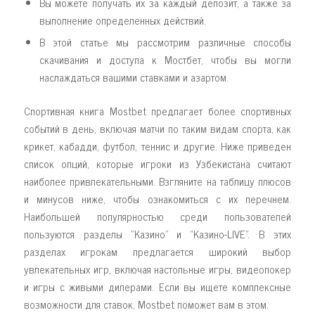
Вы можете получать их за каждый депозит, а также за
выполнение определенных действий.
В этой статье мы рассмотрим различные способы
скачивания и доступа к Мостбет, чтобы вы могли
наслаждаться вашими ставками и азартом.
Спортивная книга Mostbet предлагает более спортивных
событий в день, включая матчи по таким видам спорта, как
крикет, кабадди, футбол, теннис и другие. Ниже приведен
список опций, которые игроки из Узбекистана считают
наиболее привлекательными. Взгляните на таблицу плюсов
и минусов ниже, чтобы ознакомиться с их перечнем.
Наибольшей популярностью среди пользователей
пользуются разделы “Казино” и “Казино-LIVE”. В этих
разделах игрокам предлагается широкий выбор
увлекательных игр, включая настольные игры, видеопокер
и игры с живыми дилерами. Если вы ищете комплексные
возможности для ставок, Mostbet поможет вам в этом.