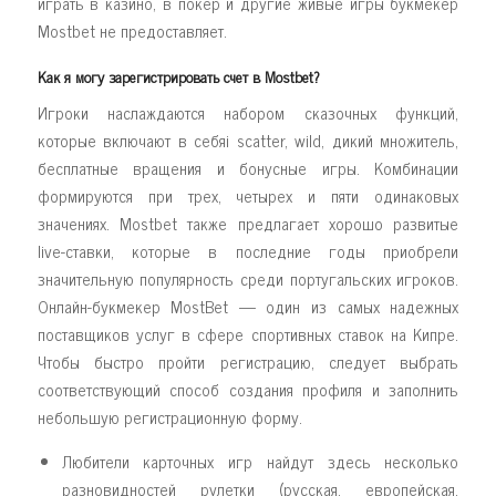
играть в казино, в покер и другие живые игры букмекер
Mostbet не предоставляет.
Как я могу зарегистрировать счет в Mostbet?
Игроки наслаждаются набором сказочных функций,
которые включают в себяi scatter, wild, дикий множитель,
бесплатные вращения и бонусные игры. Комбинации
формируются при трех, четырех и пяти одинаковых
значениях. Mostbet также предлагает хорошо развитые
live-ставки, которые в последние годы приобрели
значительную популярность среди португальских игроков.
Онлайн-букмекер MostBet — один из самых надежных
поставщиков услуг в сфере спортивных ставок на Кипре.
Чтобы быстро пройти регистрацию, следует выбрать
соответствующий способ создания профиля и заполнить
небольшую регистрационную форму.
Любители карточных игр найдут здесь несколько
разновидностей рулетки (русская, европейская,