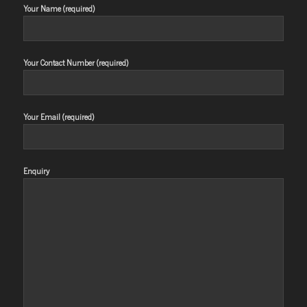
Your Name (required)
Your Contact Number (required)
Your Email (required)
Enquiry