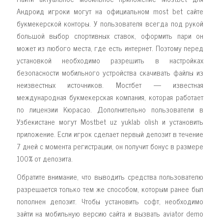
Андроид игроки могут на официальном most bet сайте
букмекерской конторы. У пользователя всегда под рукой
большой выбор спортивных ставок, оформить пари он
может из любого места, где есть интернет. Поэтому перед
установкой необходимо разрешить в настройках
безопасности мобильного устройства скачивать файлы из
неизвестных источников. Мостбет — известная
международная букмекерская компания, которая работает
по лицензии Кюрасао. Дополнительно пользователи в
Узбекистане могут Mostbet uz yuklab olish и установить
приложение. Если игрок сделает первый депозит в течение
7 дней с момента регистрации, он получит бонус в размере
100% от депозита.
Обратите внимание, что выводить средства пользователю
разрешается только тем же способом, которым ранее был
пополнен депозит. Чтобы установить софт, необходимо
зайти на мобильную версию сайта и вызвать aviator demo