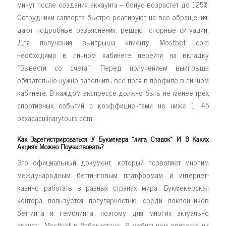
минут после создания аккаунта – бонус возрастет до 125%.
Сотрудники саппорта быстро реагируют на все обращения,
дают подробные разъяснения, решают спорные ситуации.
Для получения выигрыша клиенту Mostbet com
необходимо в личном кабинете перейти на вкладку
«Вывести со счета». Перед получением выигрыша
обязательно нужно заполнить все поля в профиле в личном
кабинете. В каждом экспрессе должно быть не менее трех
спортивных событий с коэффициентами не ниже 1, 45
oaxacaculinarytours.com.
Как Зарегистрироваться У Букмекера «лига Ставок» И В Каких
Акциях Можно Поучаствовать?
Это официальный документ, который позволяет многим
международным беттинговым платформам и интернет-
казино работать в разных странах мира. Букмекерская
контора пользуется популярностью среди поклонников
беттинга и гемблинга, поэтому для многих актуально
скачать Mostbet в Узбекистане. В мобильном приложении