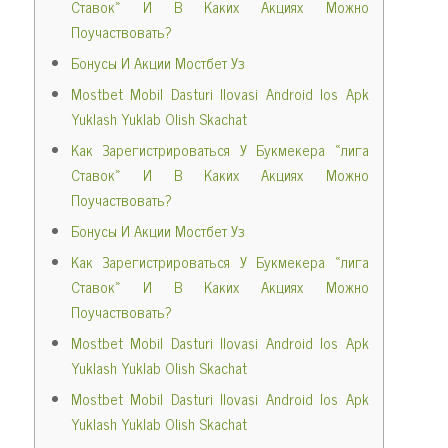
Ставок» И В Каких Акциях Можно
Поучаствовать?
Бонусы И Акции Мостбет Уз
Mostbet Mobil Dasturi Ilovasi Android Ios Apk
Yuklash Yuklab Olish Skachat
Как Зарегистрироваться У Букмекера «лига
Ставок» И В Каких Акциях Можно
Поучаствовать?
Бонусы И Акции Мостбет Уз
Как Зарегистрироваться У Букмекера «лига
Ставок» И В Каких Акциях Можно
Поучаствовать?
Mostbet Mobil Dasturi Ilovasi Android Ios Apk
Yuklash Yuklab Olish Skachat
Mostbet Mobil Dasturi Ilovasi Android Ios Apk
Yuklash Yuklab Olish Skachat