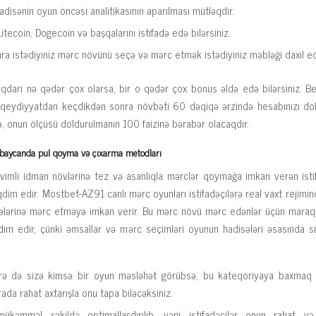
adisənin oyun öncəsi analitikasının aparılması mütləqdir.
Litecoin, Dogecoin və başqalarını istifadə edə bilərsiniz.
ra istədiyiniz mərc növünü seçə və mərc etmək istədiyiniz məbləği daxil edə
qdarı nə qədər çox olarsa, bir o qədər çox bonus əldə edə bilərsiniz. Be
qeydiyyatdan keçdikdən sonra növbəti 60 dəqiqə ərzində hesabınızı dold
, onun ölçüsü doldurulmanın 100 faizinə bərabər olacaqdır.
baycanda pul qoyma və çıxarma metodları
vimli idman növlərinə tez və asanlıqla mərclər qoymağa imkan verən isti
qdim edir. Mostbet-AZ91 canlı mərc oyunları istifadəçilərə real vaxt rejimi
ələrinə mərc etməyə imkan verir. Bu mərc növü mərc edənlər üçün maraql
dim edir, çünki əmsallar və mərc seçimləri oyunun hadisələri əsasında sü
ə də sizə kimsə bir oyun məsləhət görübsə, bu kateqoriyaya baxmaq yax
ada rahat axtarışla onu tapa biləcəksiniz.
mükəmməl şəkildə optimallaşdırılıb, yəni istifadəçilər onun rahat v