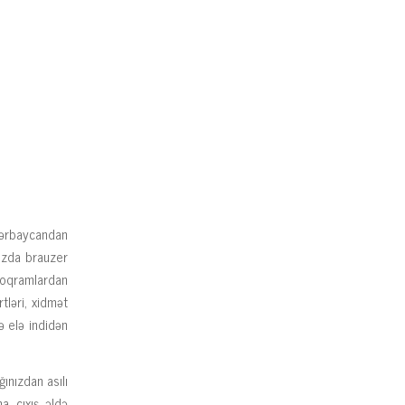
ərbaycandan
uzda brauzer
proqramlardan
rtləri, xidmət
ə elə indidən
ınızdan asılı
a çıxış əldə