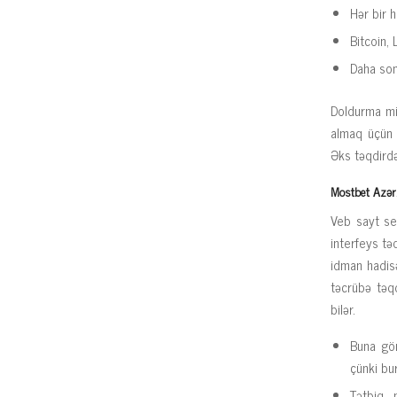
Hər bir h
Bitcoin, 
Daha son
Doldurma mi
almaq üçün 
Əks təqdirdə
Mostbet Azər
Veb sayt se
interfeys tə
idman hadis
təcrübə təq
bilər.
Buna gör
çünki bur
Tətbiq 