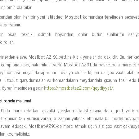
inə əmin ola bilər.
andan olan hər bir yeni istifadəçi Mostbet komandası tərəfindən səxavət
ə qarşılanır.
n əsası texniki xidməti bəyəndim, onlar bütün suallarımı saniyə
ırdılar.
nirlərdən əlavə, Mostbet AZ 91 xəttinə kiçik yarışlar da daxildir. Bu, hər k
n çempionatı seçmək imkanı verir. Mostbet-AZ91-də basketbola mərc et
oyunöncəsi müşahidə aparmaq tövsiyə olunur ki, bu da çox vaxt tələb e
ma, üzbəüz qarşıdurmalar və komandaların meydandakı çıxışına təsir edə b
in öyrənilməsindən gedir
https://mostbetaz2.com/qeydiyyat/
.
iqi barədə məlumat
1-də mərc edərkən əvvəlki yarışların statistikasına da diqqət yetirməl
təxminən 5-6 vuruşu varsa, o zaman yüksək ehtimalla bu model növbət
davam edəcək. Mostbet-AZ91-də mərc etmək üçün siz çox vaxt çəkməyə
an keçməlisiniz.