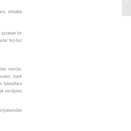
En 
arış etməklə
a qazanan bir
qədər tez-tez
ılan mərclər,
isələri, bank
 təlimatlara
ük verdiyiniz
riyalarından