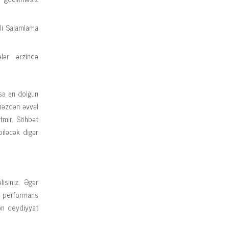
li Salamlama
lər ərzində
əsə ən dolğun
məzdən əvvəl
tmir. Söhbət
iləcək digər
isiniz. Əgər
i performans
n qeydiyyat