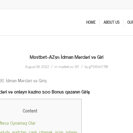
HOME
ABOUT US
OUR
Mostbet-AZ91: İdman Mərcləri və Giri
/
/
August 18, 2022
in
mostbet az 90
by
gP3XhkIY7W
1: İdman Mərcləri və Giriş
ləri və onlayn kazino 500 Bonus qazanın Giriş
Content
 Necə Oynamaq Olar
et-də matçları canlı izləmək üçün ödəniş