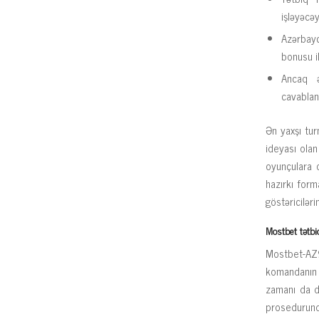
işləyəcəy
Azərbayc
bonusu il
Ancaq ə
cavabland
Ən yaxşı tur
ideyası ola
oyunçulara 
hazırkı for
göstəricilər
Mostbet tətb
Mostbet-AZ9
komandanın 
zamanı da 
prosedurund