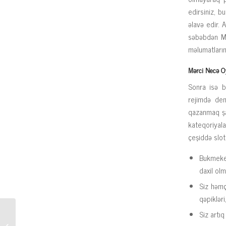
edirsiniz, b
əlavə edir. 
səbəbdən Mo
məlumatları
Mərci Necə 
Sonra isə b
rejimdə dem
qazanmaq şa
kateqoriyala
çeşiddə slot
Bukmeker
daxil olm
Siz həmç
qəpikləri
Siz artıq
New Versio