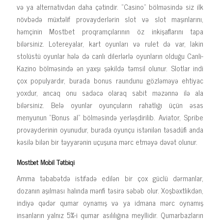
və ya alternativdən daha çətindir. “Casino” bölməsində siz ilk
növbədə müxtəlif provayderlərin slot və slot maşınlarını,
həmçinin Mostbet proqramçılarının öz inkişaflarını tapa
bilərsiniz. Lotereyalar, kart oyunları və rulet də var, lakin
stolüstü oyunlar hələ də canlı dilerlərlə oyunların olduğu Canli-
Kazino bölməsində ən yaxşı şəkildə təmsil olunur. Slotlar indi
çox populyardır, burada bonus raundunu gözləməyə ehtiyac
yoxdur, ancaq onu sadəcə olaraq sabit məzənnə ilə ala
bilərsiniz. Belə oyunlar oyunçuların rahatlığı üçün əsas
menyunun “Bonus al” bölməsində yerləşdirilib. Aviator, Spribe
provayderinin oyunudur, burada oyunçu istənilən təsadüfi anda
kəsilə bilən bir təyyarənin uçuşuna mərc etməyə dəvət olunur.
Mostbet Mobil Tətbiqi
Amma təbabətdə istifadə edilən bir çox güclü dərmanlar,
dozanın aşılması halında mənfi təsirə səbəb olur. Xoşbəxtlikdən,
indiyə qədər qumar oynamış və ya idmana mərc oynamış
insanların yalnız 5%-i qumar asılılığına meyllidir. Qumarbazların