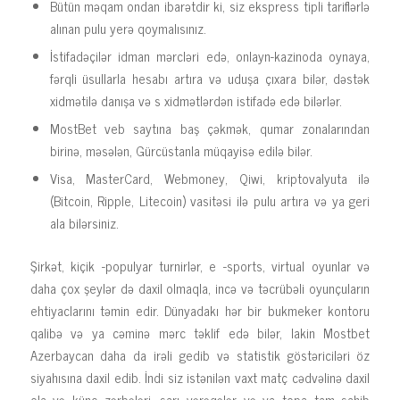
Bütün məqam ondan ibarətdir ki, siz ekspress tipli tariflərlə
alınan pulu yerə qoymalısınız.
İstifadəçilər idman mərcləri edə, onlayn-kazinoda oynaya,
fərqli üsullarla hesabı artıra və uduşa çıxara bilər, dəstək
xidmətilə danışa və s xidmətlərdən istifadə edə bilərlər.
MostBet veb saytına baş çəkmək, qumar zonalarından
birinə, məsələn, Gürcüstanla müqayisə edilə bilər.
Visa, MasterCard, Webmoney, Qiwi, kriptovalyuta ilə
(Bitcoin, Ripple, Litecoin) vasitəsi ilə pulu artıra və ya geri
ala bilərsiniz.
Şirkət, kiçik -populyar turnirlər, e -sports, virtual oyunlar və
daha çox şeylər də daxil olmaqla, incə və təcrübəli oyunçuların
ehtiyaclarını təmin edir. Dünyadakı hər bir bukmeker kontoru
qalibə və ya cəminə mərc təklif edə bilər, lakin Mostbet
Azerbaycan daha da irəli gedib və statistik göstəriciləri öz
siyahısına daxil edib. İndi siz istənilən vaxt matç cədvəlinə daxil
ola və künc zərbələri, sarı vərəqələr və ya topa tam sahib