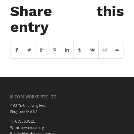
Share this
entry
MIDORI WORKS PTE LTD
483 Yio Chu Kang Road,
Singapore 787057
T: +6593638121
W: midoriworks.com.sg
E: project@midoriworks.com.sg