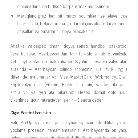
məlumatlarınızla birlikdə bərpa etmək mümkündür.
Maraqlandığınız hər bir matçı sevimlilərinizə əlavə edə
bilərsiniz ki, beləcə bu matça dərhal çıxış əldə edəcək, onun
əmsalları və bazarlarını izləyə biləcəksiniz.
Atletika, velosiped idmanı, döyüş sənəti, həndbol, basketbol
üzrə bahislər. Azərbaycandan tam funksional bir beynəlxalq
veb sayt istifadə etmək rahatdır. Siyahıda hesabın valyutaları
arasında – Azərbaycan dilində (həmçinin rus, türk, ingilis
dillərində) məlumatlar var. Visa, MasterCard, Webmoney, Qiwi,
kriptovalyuta ilə (Bitcoin, Ripple, Litecoin) vasitəsi ilə pulu
artıra və ya geri ala bilərsiniz. Hesab dərhal doldurulur,
çıxarılması üçün müraciətlər işlənir – 1 saata qədər.
Digər Mostbet bonusları
Bəli, Pin-Up oyunlarını pulla oynamaq üçün identifikasiya və
yoxlama prosesini tamamlamalısınız. Azərbaycanda ən yaxşı
onlayn kazinolardan biri Mostbet-dir. Bu, müasir kazinodur və