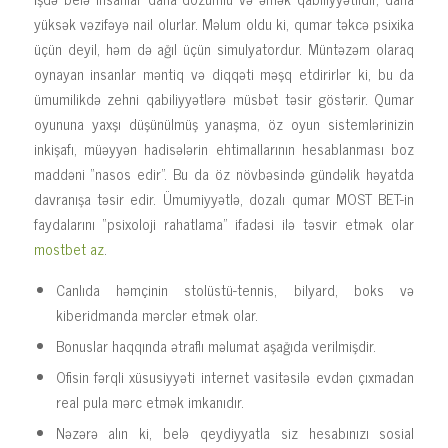
yüksək vəzifəyə nail olurlar. Məlum oldu ki, qumar təkcə psixika
üçün deyil, həm də ağıl üçün simulyatordur. Müntəzəm olaraq
oynayan insanlar məntiq və diqqəti məşq etdirirlər ki, bu da
ümumilikdə zehni qabiliyyətlərə müsbət təsir göstərir. Qumar
oyununa yaxşı düşünülmüş yanaşma, öz oyun sistemlərinizin
inkişafı, müəyyən hadisələrin ehtimallarının hesablanması boz
maddəni “nasos edir”. Bu da öz növbəsində gündəlik həyatda
davranışa təsir edir. Ümumiyyətlə, dozalı qumar MOST BET-in
faydalarını “psixoloji rahatlama” ifadəsi ilə təsvir etmək olar
mostbet az
.
Canlıda həmçinin stolüstü-tennis, bilyard, boks və
kiberidmanda mərclər etmək olar.
Bonuslar haqqında ətraflı məlumat aşağıda verilmişdir.
Ofisin fərqli xüsusiyyəti internet vasitəsilə evdən çıxmadan
real pula mərc etmək imkanıdır.
Nəzərə alın ki, belə qeydiyyatla siz hesabınızı sosial