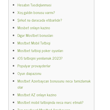
Hesabın Təsdiqlənməsi
Xoş gəldin bonusu varmı?
Şirkət nə dərəcədə etibarlıdır?
Mosbet onlayn kazino
Digər Mostbet bonusları
Mostbet Mobil Tətbiqi
Mostbet tətbiqi poker oyunları
iOS tətbiqini yeniləmək 2023?
Populyar provayderlər
Oyun diapazonu
Mostbet Azerbaycan bonusunu necə təmizləmək
olar
Mostbet AZ onlayn kazino
Mostbet mobil tətbiqində necə mərc etməli?
Tez qeydiyyat Mostbet Azərbaycan