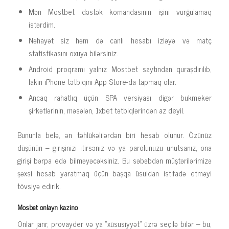
Mən Mostbet dəstək komandasının işini vurğulamaq
istərdim.
Nəhayət siz həm də canlı hesabı izləyə və matç
statistikasını oxuya bilərsiniz.
Android proqramı yalnız Mostbet saytından quraşdırılıb,
lakin iPhone tətbiqini App Store-da tapmaq olar.
Ancaq rahatlıq üçün SPA versiyası digər bukmeker
şirkətlərinin, məsələn, 1xbet tətbiqlərindən az deyil.
Bununla belə, ən təhlükəlilərdən biri hesab olunur. Özünüz
düşünün – girişinizi itirsəniz və ya parolunuzu unutsanız, ona
girişi bərpa edə bilməyəcəksiniz. Bu səbəbdən müştərilərimizə
şəxsi hesab yaratmaq üçün başqa üsuldan istifadə etməyi
tövsiyə edirik.
Mosbet onlayn kazino
Onlar janr, provayder və ya “xüsusiyyət” üzrə seçilə bilər – bu,