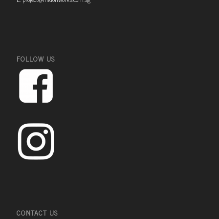
FOLLOW US
CONTACT US