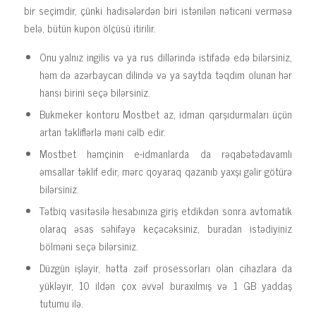
bir seçimdir, çünki hadisələrdən biri istənilən nəticəni verməsə
belə, bütün kupon ölçüsü itirilir.
Onu yalnız ingilis və ya rus dillərində istifadə edə bilərsiniz,
həm də azərbaycan dilində və ya saytda təqdim olunan hər
hansı birini seçə bilərsiniz.
Bukmeker kontoru Mostbet az, idman qarşıdurmaları üçün
artan təkliflərlə məni cəlb edir.
Mostbet həmçinin e-idmanlarda da rəqabətədavamlı
əmsallar təklif edir, mərc qoyaraq qazanıb yaxşı gəlir götürə
bilərsiniz.
Tətbiq vasitəsilə hesabınıza giriş etdikdən sonra avtomatik
olaraq əsas səhifəyə keçəcəksiniz, buradan istədiyiniz
bölməni seçə bilərsiniz.
Düzgün işləyir, hətta zəif prosessorları olan cihazlara da
yükləyir, 10 ildən çox əvvəl buraxılmış və 1 GB yaddaş
tutumu ilə.