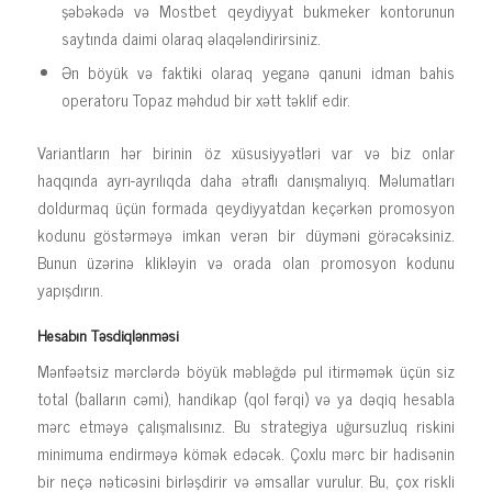
şəbəkədə və Mostbet qeydiyyat bukmeker kontorunun
saytında daimi olaraq əlaqələndirirsiniz.
Ən böyük və faktiki olaraq yeganə qanuni idman bahis
operatoru Topaz məhdud bir xətt təklif edir.
Variantların hər birinin öz xüsusiyyətləri var və biz onlar
haqqında ayrı-ayrılıqda daha ətraflı danışmalıyıq. Məlumatları
doldurmaq üçün formada qeydiyyatdan keçərkən promosyon
kodunu göstərməyə imkan verən bir düyməni görəcəksiniz.
Bunun üzərinə klikləyin və orada olan promosyon kodunu
yapışdırın.
Hesabın Təsdiqlənməsi
Mənfəətsiz mərclərdə böyük məbləğdə pul itirməmək üçün siz
total (balların cəmi), handikap (qol fərqi) və ya dəqiq hesabla
mərc etməyə çalışmalısınız. Bu strategiya uğursuzluq riskini
minimuma endirməyə kömək edəcək. Çoxlu mərc bir hadisənin
bir neçə nəticəsini birləşdirir və əmsallar vurulur. Bu, çox riskli