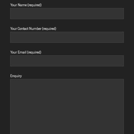
Your Name (required)
Your Contact Number (required)
Your Email (required)
Enquiry