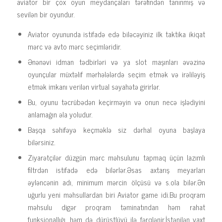
aviator bir çox oyun meydançaları tərəfindən tanınmış və
sevilən bir oyundur.
Aviator oyununda istifadə edə biləcəyiniz ilk taktika ikiqat
mərc və avto mərc seçimləridir.
Ənənəvi idman tədbirləri və ya slot maşınları əvəzinə
oyunçular müxtəlif mərhələlərdə seçim etmək və irəliləyiş
etmək imkanı verilən virtual səyahətə girirlər.
Bu, oyunu təcrübədən keçirməyin və onun necə işlədiyini
anlamağın əla yoludur.
Başqa səhifəyə keçməklə siz dərhal oyuna başlaya
bilərsiniz.
Ziyarətçilər düzgün mərc məhsulunu tapmaq üçün lazımlı
filtrdən istifadə edə bilərlər.Əsas axtarış meyarları
əyləncənin adı, minimum mərcin ölçüsü və s.ola bilər.Ən
uğurlu yeni məhsullardan biri Aviator game idi.Bu proqram
məhsulu digər proqram təminatından həm rahat
funksionallığı, həm də dürüstlüyü ilə fərqlənir.İstənilən vaxt