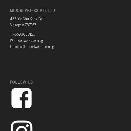
MIDORI WORKS PTE LTD
483 Yio Chu Kang Road,
Singapore 787057
T: +6593638121
W: midoriworks.com.sg
E: project@midoriworks.com.sg
FOLLOW US