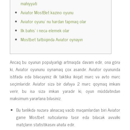
mahiyyəti
Aviator MostBet kazino oyunu
Aviator oyunu’ nu hardan tapmaq olar
Ilk bahis’ i necə elemek olar
Mostbet tətbiqində Aviator oynayın
Ancaq bu oyunun populyarlığı artmaqda davam edir, ona görə
ki, Aviator oyununu oynamaq çox asandır. Aviator oyununda
istifadə edə biləcəyiniz ilk taktika ikiqat mərc və avto mərc
seçimləridir. Aviator sizə bir dəfəyə 2 mərc qoymaq imkanı
verir, bu isə sizə imkan yaradır ki, oyun müddətindən
maksimum yararlana biləsiniz.
Bu tənlikdə nəzərə alınacaq vacib məqamlardan biri Aviator
game Mostbet nəticələrinə təsir edə biləcək əvvəlki
matçların statistikasını əhatə edir.