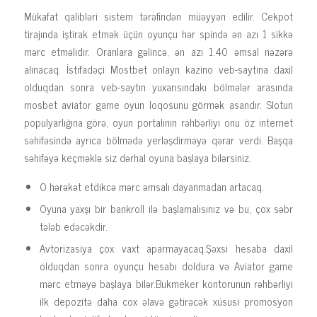
Mükafat qalibləri sistem tərəfindən müəyyən edilir. Cekpot
tirajında ​​iştirak etmək üçün oyunçu hər spində ən azı 1 sikkə
mərc etməlidir. Oranlara gəlincə, ən azı 1.40 əmsal nəzərə
alınacaq. İstifadəçi Mostbet onlayn kazino veb-saytına daxil
olduqdan sonra veb-saytın yuxarısındakı bölmələr arasında
mosbet aviator game oyun loqosunu görmək asandır. Slotun
populyarlığına görə, oyun portalının rəhbərliyi onu öz internet
səhifəsində ayrıca bölmədə yerləşdirməyə qərar verdi. Başqa
səhifəyə keçməklə siz dərhal oyuna başlaya bilərsiniz.
O hərəkət etdikcə mərc əmsalı dayanmadan artacaq.
Oyuna yaxşı bir bankroll ilə başlamalısınız və bu, çox səbr
tələb edəcəkdir.
Avtorizasiya çox vaxt aparmayacaq.Şəxsi hesaba daxil
olduqdan sonra oyunçu hesabı doldura və Aviator game
mərc etməyə başlaya bilər.Bukmeker kontorunun rəhbərliyi
ilk depozitə daha cox əlavə gətirəcək xüsusi promosyon