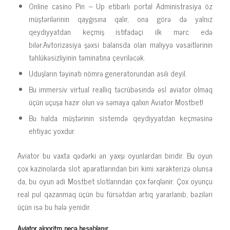
Online casino Pin – Up etibarlı portal Administrasiya öz
müştərilərinin qayğısına qalır, ona görə də yalnız
qeydiyyatdan keçmiş istifadəçi ilk mərc edə
bilər.Avtorizasiya şəxsi balansda olan maliyyə vəsaitlərinin
təhlükəsizliyinin təminatına çevriləcək.
Uduşların təyinatı nömrə generatorundan asılı deyil.
Bu immersiv virtual reallıq təcrübəsində əsl aviator olmaq
üçün uçuşa hazır olun və səmaya qalxın Aviator Mostbet!
Bu halda müştərinin sistemdə qeydiyyatdan keçməsinə
ehtiyac yoxdur.
Aviator bu vaxta qədərki ən yaxşı oyunlardan biridir. Bu oyun
çox kazinolarda slot aparatlarından biri kimi xarakterizə olunsa
da, bu oyun adi Mostbet slotlarından çox fərqlənir. Çox oyunçu
real pul qazanmaq üçün bu fürsətdən artıq yararlanıb, bəziləri
üçün isə bu hələ yenidir.
Aviator alqoritm necə hesablanır