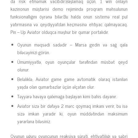
da risk etməmək vacibdir.Başlamaq üçün, 1 win onlayn
kazinonun müştərisi demo rejimində proqram məhsulunun
funksionallığını öyrənə bilər.Bu halda onun sistemə real pul
yatırmasına və qeydiyyatdan keçməsinə ehtiyac qalmayacaq.
Pin – Up Aviator olduqca məşhur bir qumar portalıdır.
Oyunun məqsədi sadədir – Marsa gedin və sağ qala
biləcəyinizi görün.
Ümumiyyətlə, oyun oyunçular tərəfindən müsbət qeyd
olunur.
Beləliklə, Aviator game game avtomatik olaraq istənilən
yaşda olan qumarbazlar üçün əlçatan olur.
Təyyarə havaya qalxmağa başlayan kimi bahis dayanır.
Aviator sizə bir dəfəyə 2 mərc qoymaq imkanı verir, bu isə
sizə imkan yaradır ki, oyun müddətindən maksimum
yararlana biləsiniz.
Oyunun uğuru oyunçunun reaksiya sürəti, ehtiyatlılığı və səbri