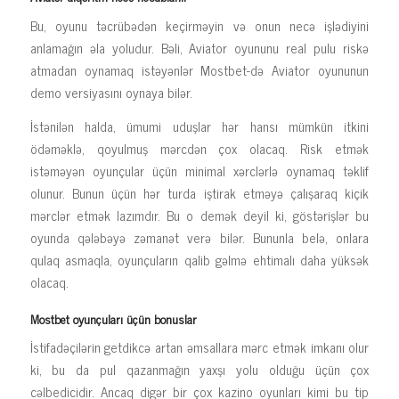
Bu, oyunu təcrübədən keçirməyin və onun necə işlədiyini
anlamağın əla yoludur. Bəli, Aviator oyununu real pulu riskə
atmadan oynamaq istəyənlər Mostbet-də Aviator oyununun
demo versiyasını oynaya bilər.
İstənilən halda, ümumi uduşlar hər hansı mümkün itkini
ödəməklə, qoyulmuş mərcdən çox olacaq. Risk etmək
istəməyən oyunçular üçün minimal xərclərlə oynamaq təklif
olunur. Bunun üçün hər turda iştirak etməyə çalışaraq kiçik
mərclər etmək lazımdır. Bu o demək deyil ki, göstərişlər bu
oyunda qələbəyə zəmanət verə bilər. Bununla belə, onlara
qulaq asmaqla, oyunçuların qalib gəlmə ehtimalı daha yüksək
olacaq.
Mostbet oyunçuları üçün bonuslar
İstifadəçilərin getdikcə artan əmsallara mərc etmək imkanı olur
ki, bu da pul qazanmağın yaxşı yolu olduğu üçün çox
cəlbedicidir. Ancaq digər bir çox kazino oyunları kimi bu tip