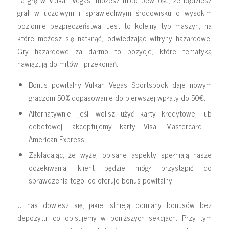
grał w uczciwym i sprawiedliwym środowisku o wysokim
poziomie bezpieczeństwa. Jest to kolejny typ maszyn, na
które możesz się natknąć, odwiedzając witryny hazardowe.
Gry hazardowe za darmo to pozycje, które tematyką
nawiązują do mitów i przekonań.
Bonus powitalny Vulkan Vegas Sportsbook daje nowym
graczom 50% dopasowanie do pierwszej wpłaty do 50€.
Alternatywnie, jeśli wolisz użyć karty kredytowej lub
debetowej, akceptujemy karty Visa, Mastercard i
American Express.
Zakładając, że wyżej opisane aspekty spełniają nasze
oczekiwania, klient będzie mógł przystąpić do
sprawdzenia tego, co oferuje bonus powitalny.
U nas dowiesz się, jakie istnieją odmiany bonusów bez
depozytu, co opisujemy w poniższych sekcjach. Przy tym