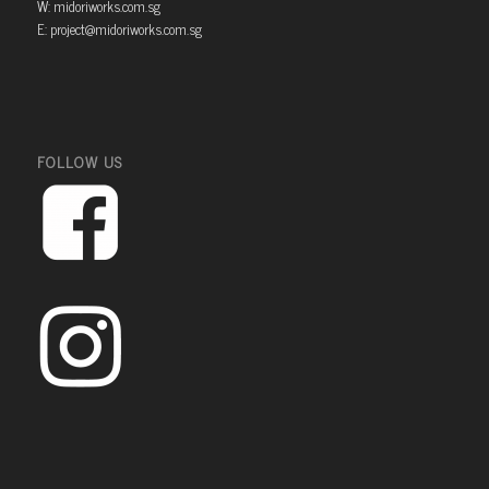
W: midoriworks.com.sg
E: project@midoriworks.com.sg
FOLLOW US