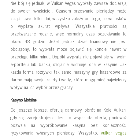
Nie bój się jednak, w Vulkan Vegas wypłaty zawsze docierają
do swoich właścicieli. Czasem przesłanie pieniędzy może
zająć nawet kilka dni, wszystko zależy od tego, ile wniosków
o wypłatę akurat wpływa. Wszystkie płatności są
przetwarzane ręcznie, więc normalny czas oczekiwania to
około 48 godzin. Jeżeli jednak dział finansowy nie jest
obciążony, to wypłata może pojawić się koncie nawet w
przeciągu kilku minut. Dopóki wypłata nie pojawi się w Twoim
e-portfelu lub banku, oficjalnie widnieje ona w kasynie. Jak
każda forma rozrywki tak samo maszyny gry hazardowe za
darmo mają swoje zalety i wady, które mogą mieć największy
wpływ na ich wybór przez graczy.
Kasyno Mobilne
Co jeszcze lepsze, oferują darmowy obrót na Kole Vulkan,
gdy się zarejestrujesz. Jest to wspaniała oferta, ponieważ
pozwala na wypróbowanie kasyna bez konieczności
ryzykowania własnych pieniędzy. Wszystko,
vulkan vegas