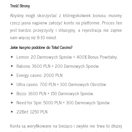
Treść Strony
Abyśmy mogli skorzystać z któregokolwiek bonusu, musimy
rzecz jasna najpierw założyć konto na platformie. Proces ten
jest bardzo przejrzysty i intuicyjny, a rejestracja nie zajmie
nam więcej niż 8-10 minut.
Jakie kasyno podobne do Total Casino?
Lemon: 20 Darmowych Spinów + 400% Bonus Powitalny.
Rabona: 3600 PLN + 200 Darmowych Spinów.
Energy casino: 2000 PLN.
Ultra casino: 700 PLN + 100 Darmowych Obrotów.
Bizzo: 1600 PLN + 150 Darmowych Spinów.
Need for Spin: 5000 PLN + 300 Darmowych Spinów.
22Bet: 1250 PLN.
Konta są weryfikowane na bieżąco i zwykle nie trwa to dłużej