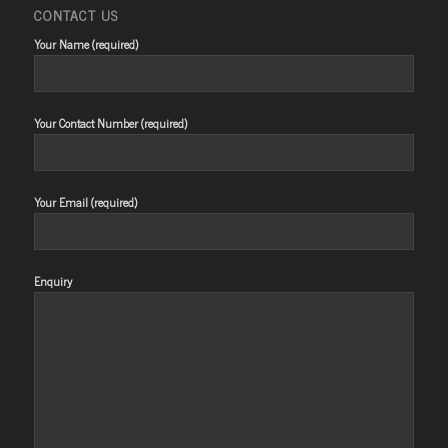
CONTACT US
Your Name (required)
Your Contact Number (required)
Your Email (required)
Enquiry