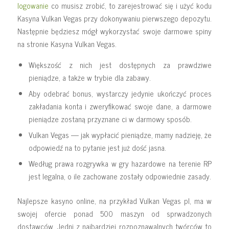
logowanie
co musisz zrobić, to zarejestrować się i użyć kodu
Kasyna Vulkan Vegas przy dokonywaniu pierwszego depozytu.
Następnie będziesz mógł wykorzystać swoje darmowe spiny
na stronie Kasyna Vulkan Vegas.
Większość z nich jest dostępnych za prawdziwe
pieniądze, a także w trybie dla zabawy.
Aby odebrać bonus, wystarczy jedynie ukończyć proces
zakładania konta i zweryfikować swoje dane, a darmowe
pieniądze zostaną przyznane ci w darmowy sposób.
Vulkan Vegas — jak wypłacić pieniądze, mamy nadzieję, że
odpowiedź na to pytanie jest już dość jasna.
Według prawa rozgrywka w gry hazardowe na terenie RP
jest legalna, o ile zachowane zostały odpowiednie zasady.
Najlepsze kasyno online, na przykład Vulkan Vegas pl, ma w
swojej ofercie ponad 500 maszyn od sprwadzonych
dostawców. Jedni z najbardziej rozpoznawalnych twórców to