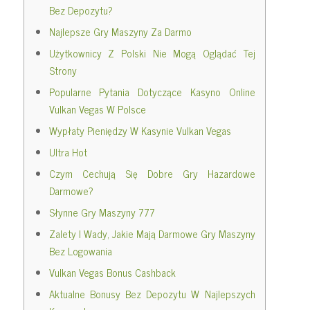
Bez Depozytu?
Najlepsze Gry Maszyny Za Darmo
Użytkownicy Z Polski Nie Mogą Oglądać Tej
Strony
Popularne Pytania Dotyczące Kasyno Online
Vulkan Vegas W Polsce
Wypłaty Pieniędzy W Kasynie Vulkan Vegas
Ultra Hot
Czym Cechują Się Dobre Gry Hazardowe
Darmowe?
Słynne Gry Maszyny 777
Zalety I Wady, Jakie Mają Darmowe Gry Maszyny
Bez Logowania
Vulkan Vegas Bonus Cashback
Aktualne Bonusy Bez Depozytu W Najlepszych