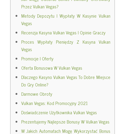
Przez Vulkan Vegas?
Metody Depozytu I Wypłaty W Kasynie Vulkan
Vegas
Recenzja Kasyna Vulkan Vegas I Opinie Graczy
Proces Wypłaty Pieniędzy Z Kasyna Vulkan
Vegas
Promocje I Oferty
Oferta Bonusowa W Vulkan Vegas
Dlaczego Kasyno Vulkan Vegas To Dobre Miejsce
Do Gry Online?
Darmowe Obroty
Vulkan Vegas: Kod Promocyjny 2021
Doświadczenie Użytkownika Vulkan Vegas
Prezentujemy Najlepsze Bonusy W Vulkan Vegas
W Jakich Automatach Mogę Wykorzystać Bonus