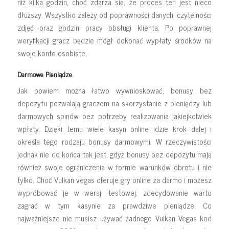
niż kilka godzin, choć zdarza się, że proces ten jest nieco
dłuższy. Wszystko zależy od poprawności danych, czytelności
zdjęć oraz godzin pracy obsługi klienta. Po poprawnej
weryfikacji gracz będzie mógł dokonać wypłaty środków na
swoje konto osobiste.
Darmowe Pieniądze
Jak bowiem można łatwo wywnioskować, bonusy bez
depozytu pozwalają graczom na skorzystanie z pieniędzy lub
darmowych spinów bez potrzeby realizowania jakiejkolwiek
wpłaty. Dzięki temu wiele kasyn online idzie krok dalej i
określa tego rodzaju bonusy darmowymi. W rzeczywistości
jednak nie do końca tak jest, gdyż bonusy bez depozytu mają
również swoje ograniczenia w formie warunków obrotu i nie
tylko. Choć Vulkan vegas oferuje gry online za darmo i możesz
wypróbować je w wersji testowej, zdecydowanie warto
zagrać w tym kasynie za prawdziwe pieniądze. Co
najważniejsze nie musisz używać żadnego Vulkan Vegas kod