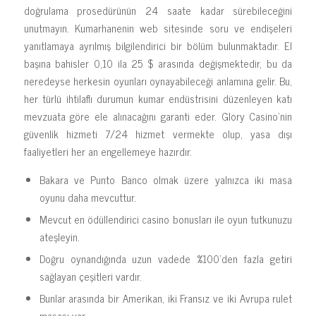
doğrulama prosedürünün 24 saate kadar sürebileceğini
unutmayın. Kumarhanenin web sitesinde soru ve endişeleri
yanıtlamaya ayrılmış bilgilendirici bir bölüm bulunmaktadır. El
başına bahisler 0,10 ila 25 $ arasında değişmektedir, bu da
neredeyse herkesin oyunları oynayabileceği anlamına gelir. Bu,
her türlü ihtilaflı durumun kumar endüstrisini düzenleyen katı
mevzuata göre ele alınacağını garanti eder. Glory Casino’nin
güvenlik hizmeti 7/24 hizmet vermekte olup, yasa dışı
faaliyetleri her an engellemeye hazırdır.
Bakara ve Punto Banco olmak üzere yalnızca iki masa
oyunu daha mevcuttur.
Mevcut en ödüllendirici casino bonusları ile oyun tutkunuzu
ateşleyin.
Doğru oynandığında uzun vadede %100’den fazla getiri
sağlayan çeşitleri vardır.
Bunlar arasında bir Amerikan, iki Fransız ve iki Avrupa rulet
masası var.