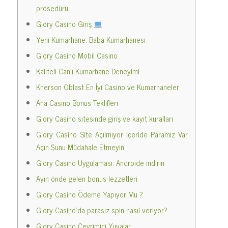
prosedürü
Glory Casino Giriş
Yeni Kumarhane: Baba Kumarhanesi
Glory Casino Mobil Casino
Kaliteli Canlı Kumarhane Deneyimi
Kherson Oblast En İyi Casino ve Kumarhaneler
Ana Casino Bonus Teklifleri
Glory Casino sitesinde giriş ve kayıt kuralları
Glory Casino Site Açılmıyor İçeride Paramız Var
Açın Şunu Müdahale Etmeyin
Glory Casino Uygulaması: Androide indirin
Ayın önde gelen bonus lezzetleri
Glory Casino Ödeme Yapıyor Mu ?
Glory Casino’da parasız spin nasıl veriyor?
Glory Casino Çevrimiçi Yuvalar