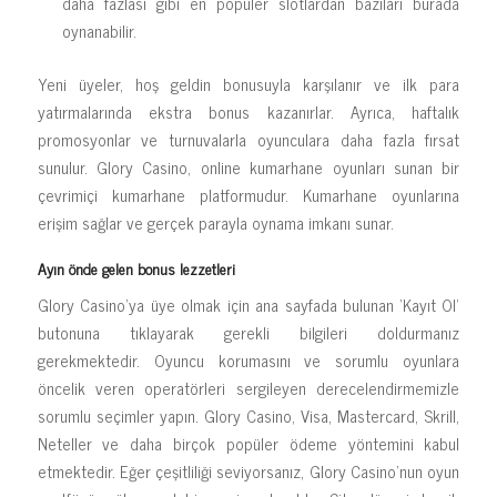
daha fazlası gibi en popüler slotlardan bazıları burada
oynanabilir.
Yeni üyeler, hoş geldin bonusuyla karşılanır ve ilk para
yatırmalarında ekstra bonus kazanırlar. Ayrıca, haftalık
promosyonlar ve turnuvalarla oyunculara daha fazla fırsat
sunulur. Glory Casino, online kumarhane oyunları sunan bir
çevrimiçi kumarhane platformudur. Kumarhane oyunlarına
erişim sağlar ve gerçek parayla oynama imkanı sunar.
Ayın önde gelen bonus lezzetleri
Glory Casino’ya üye olmak için ana sayfada bulunan ‘Kayıt Ol’
butonuna tıklayarak gerekli bilgileri doldurmanız
gerekmektedir. Oyuncu korumasını ve sorumlu oyunlara
öncelik veren operatörleri sergileyen derecelendirmemizle
sorumlu seçimler yapın. Glory Casino, Visa, Mastercard, Skrill,
Neteller ve daha birçok popüler ödeme yöntemini kabul
etmektedir. Eğer çeşitliliği seviyorsanız, Glory Casino’nun oyun