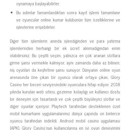
oynamaya başlayabilirler.
Bu adımlar tamamlandıktan sonra kayıt işlemi tamamlanır
ve oyuncular online kumar kulübünün tüm özelliklerine ve
işlevlerine erişebilirler.
Diğer tüm işlemlerin anında işlendiğinden ve para yatırma
işlemlerinden herhangi bir ek ücret alınmadığından emin
olabilirsiniz. Bu çeşitli seçim, yalnızca en çok aranan slotlara
girme şansı vermekle kalmıyor, aynı zamanda daha az bilinen,
niş oyunları da keşfetme şansı sunuyor. Dünyanın online oyun
arenasında öne çıkan bir oyuncu olarak ortaya çıkan, Glory
Casino her beceri seviyesindeki oyunculara hitap ediyor. 2018
yılında kurulan web sitesi, gezinme kolaylığı ve kullanıcı dostu
bir deneyim için tasarlandı ve çok çeşitli büyüleyici slotlar ve
diğer oyunlar içeriyor. Playtech tarafından desteklenen özel
mobil kumarhane uygulamalarımız dünya çapında on binlerce
oyuncu tarafından indirildi. Android mobil casino uygulaması
(APK), Glory Casino’nun kullanıcılarına en iyi oyun deneyimini