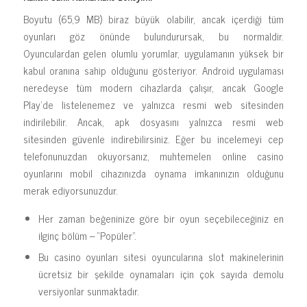
Boyutu (65,9 MB) biraz büyük olabilir, ancak içerdiği tüm
oyunları göz önünde bulundurursak, bu normaldir.
Oyunculardan gelen olumlu yorumlar, uygulamanın yüksek bir
kabul oranına sahip olduğunu gösteriyor. Android uygulaması
neredeyse tüm modern cihazlarda çalışır, ancak Google
Play’de listelenemez ve yalnızca resmi web sitesinden
indirilebilir. Ancak, apk dosyasını yalnızca resmi web
sitesinden güvenle indirebilirsiniz. Eğer bu incelemeyi cep
telefonunuzdan okuyorsanız, muhtemelen online casino
oyunlarını mobil cihazınızda oynama imkanınızın olduğunu
merak ediyorsunuzdur.
Her zaman beğeninize göre bir oyun seçebileceğiniz en
ilginç bölüm – “Popüler”.
Bu casino oyunları sitesi oyuncularına slot makinelerinin
ücretsiz bir şekilde oynamaları için çok sayıda demolu
versiyonlar sunmaktadır.