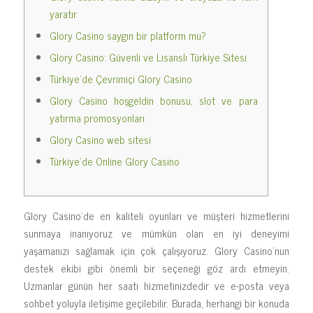
yaratır
Glory Casino saygın bir platform mu?
Glory Casino: Güvenli ve Lisanslı Türkiye Sitesi
Türkiye’de Çevrimiçi Glory Casino
Glory Casino hoşgeldin bonusu, slot ve para
yatırma promosyonları
Glory Casino web sitesi
Türkiye’de Online Glory Casino
Glory Casino’de en kaliteli oyunları ve müşteri hizmetlerini
sunmaya inanıyoruz ve mümkün olan en iyi deneyimi
yaşamanızı sağlamak için çok çalışıyoruz. Glory Casino’nun
destek ekibi gibi önemli bir seçeneği göz ardı etmeyin.
Uzmanlar günün her saati hizmetinizdedir ve e-posta veya
sohbet yoluyla iletişime geçilebilir. Burada, herhangi bir konuda