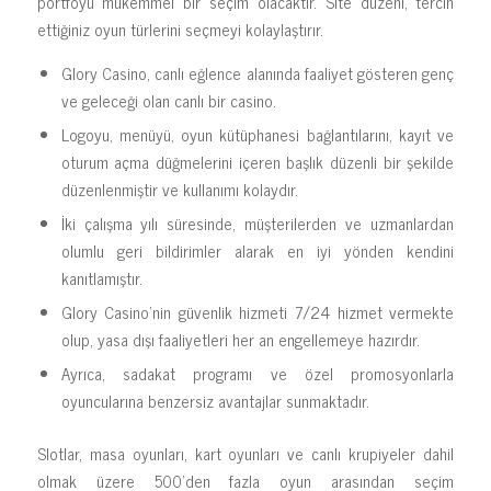
portföyü mükemmel bir seçim olacaktır. Site düzeni, tercih
ettiğiniz oyun türlerini seçmeyi kolaylaştırır.
Glory Casino, canlı eğlence alanında faaliyet gösteren genç
ve geleceği olan canlı bir casino.
Logoyu, menüyü, oyun kütüphanesi bağlantılarını, kayıt ve
oturum açma düğmelerini içeren başlık düzenli bir şekilde
düzenlenmiştir ve kullanımı kolaydır.
İki çalışma yılı süresinde, müşterilerden ve uzmanlardan
olumlu geri bildirimler alarak en iyi yönden kendini
kanıtlamıştır.
Glory Casino’nin güvenlik hizmeti 7/24 hizmet vermekte
olup, yasa dışı faaliyetleri her an engellemeye hazırdır.
Ayrıca, sadakat programı ve özel promosyonlarla
oyuncularına benzersiz avantajlar sunmaktadır.
Slotlar, masa oyunları, kart oyunları ve canlı krupiyeler dahil
olmak üzere 500’den fazla oyun arasından seçim