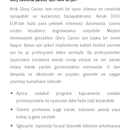
Artık Glory Casino ‘nun resmi bir üyesi oldunuz ve casinoda
oynayabilir ve kazancınızı toplayabilirsiniz. Ancak 1000
EUR’dan fazla para çekmek istemeniz durumunda, casino
sizden hesabınızı doğrulamanızı isteyebilir. Müşteri
memnuniyeti gerçekten Glory Casino için başka bir önem
taşıyor. Bunun için şirket müşterilerine kaliteli hizmet vermek
için bu işi profesyonel ekibe vermiştir. Bu profesyoneller
oyuncuların sorularına anında cevap veriyor ve her zaman
onlara teknik yardım göstermekten memnunlar. O tüm
dünyada ve ülkemizde en popüler, güvenilir ve saygın
çevrimiçi kumarhane sitesidir.
Ayrıca, sadakat programı kapsamında sunulan
promosyonlarla da oyuncular daha fazla ödül kazanabilir.
Ödeme yöntemine bağlı olarak, ödemeler anında veya
birkaç iş günü sürebilir.
Sgkcepte, toplumda Sosyal Güvenlik bilincinin artırılmasına