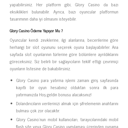
yapabilirsiniz. Her platform gibi, Glory Casino da bazı
eksiklikleri bulunabilir. Ayrıca, bazı oyuncular platformun
tasarımının daha iyi olmasını isteyebilir.
Glory Casino Ödeme Yapıyor Mu ?
Oyuncular kendi zevklerine, ilgi alanlarına, becerilerine göre
herhangi bir slot oyununu seçerek oyuna başlayabilirler. Ana
sayfada slot oyunlarının türlerine göre bölümlere ayrıldıklarını
göreceksiniz. Siz belirli bir sağlayıcıların teklif ettiği çevrimiçi
oyunların listesine de bakabilirsiniz.
Glory Casino para yatırma işlemi zamanı giriş sayfasında
kayıtlı bir oyun hesabınız olduktan sonra ilk para
yatırmanızda Hoş geldin bonusu alacaksınız!
Dolandırıcıların verilerinizi almak için şifrelemenin anahtarını
bulması çok zor olacaktır.
Glory Casino’nun mobil kullanıcıları, tarayıcılarındaki mobil
flash site veya Glory Casino uygulaması üzerinden oynama