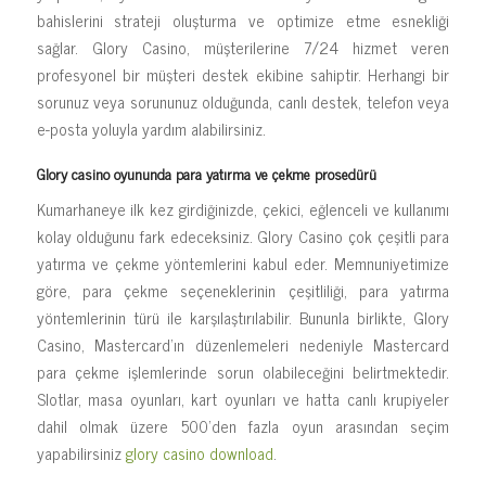
bahislerini strateji oluşturma ve optimize etme esnekliği
sağlar. Glory Casino, müşterilerine 7/24 hizmet veren
profesyonel bir müşteri destek ekibine sahiptir. Herhangi bir
sorunuz veya sorununuz olduğunda, canlı destek, telefon veya
e-posta yoluyla yardım alabilirsiniz.
Glory casino oyununda para yatırma ve çekme prosedürü
Kumarhaneye ilk kez girdiğinizde, çekici, eğlenceli ve kullanımı
kolay olduğunu fark edeceksiniz. Glory Casino çok çeşitli para
yatırma ve çekme yöntemlerini kabul eder. Memnuniyetimize
göre, para çekme seçeneklerinin çeşitliliği, para yatırma
yöntemlerinin türü ile karşılaştırılabilir. Bununla birlikte, Glory
Casino, Mastercard’ın düzenlemeleri nedeniyle Mastercard
para çekme işlemlerinde sorun olabileceğini belirtmektedir.
Slotlar, masa oyunları, kart oyunları ve hatta canlı krupiyeler
dahil olmak üzere 500’den fazla oyun arasından seçim
yapabilirsiniz
glory casino download
.