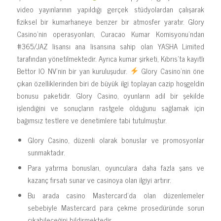
video yayınlarının yapıldığı gerçek stüdyolardan çalışarak
fiziksel bir kumarhaneye benzer bir atmosfer yaratır. Glory
Casino’nin operasyonları, Curacao Kumar Komisyonu’ndan
#365/JAZ lisansı ana lisansına sahip olan YASHA Limited
tarafından yönetilmektedir. Ayrıca kumar şirketi, Kıbrıs’ta kayıtlı
Bettor IO NV’nin bir yan kuruluşudur.
Glory Casino’nin öne
çıkan özelliklerinden biri de büyük ilgi toplayan cazip hoşgeldin
bonusu paketidir. Glory Casino, oyunların adil bir şekilde
işlendiğini ve sonuçların rastgele olduğunu sağlamak için
bağımsız testlere ve denetimlere tabi tutulmuştur.
Glory Casino, düzenli olarak bonuslar ve promosyonlar
sunmaktadır.
Para yatırma bonusları, oyunculara daha fazla şans ve
kazanç fırsatı sunar ve casinoya olan ilgiyi artırır.
Bu arada casino Mastercard’da olan düzenlemeler
sebebiyle Mastercard para çekme prosedüründe sorun
çıkabileceğini bildirmektedir.