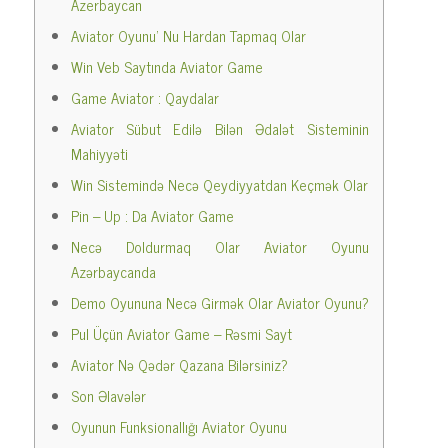
Azerbaycan
Aviator Oyunu’ Nu Hardan Tapmaq Olar
Win Veb Saytında Aviator Game
Game Aviator : Qaydalar
Aviator Sübut Edilə Bilən Ədalət Sisteminin
Mahiyyəti
Win Sistemində Necə Qeydiyyatdan Keçmək Olar
Pin – Up : Da Aviator Game
Necə Doldurmaq Olar Aviator Oyunu
Azərbaycanda
Demo Oyununa Necə Girmək Olar Aviator Oyunu?
Pul Üçün Aviator Game – Rəsmi Sayt
Aviator Nə Qədər Qazana Bilərsiniz?
Son Əlavələr
Oyunun Funksionallığı Aviator Oyunu