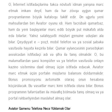
O, İnternet istifadəçilərinə təkcə növbəti idman yarışına mərc
etmək imkanı deyil, həm də hər zövqə uyğun qumar
proqramlarının böyük kataloqu təklif edir. Ən uğurlu yeni
məhsullardan biri Aviator oyunu idi. Həm təcrübəli qumarbaz,
həm də yeni başlayanlar mərc edib böyük pul mükafatı əldə
edə bilərlər. Yalnız səlahiyyətli müştəri genuine uduşları ala
bilər. Qeydiyyat e – poçt, mobil telefon və ya sosial şəbəkə
vasitəsilə həyata keçirilə bilər. Qumar əyləncəsinin pərəstişkarı
əvvəlcədən istifadəçi adı və şifrə ilə tanış olmalıdır. O, bu
məlumatlardan şəxsi kompüter və ya telefon vasitəsilə onlayn
kazino sisteminə daxil olmaq üçün istifadə edəcək. Aviator
mərc etmək üçün portalın müştərisi balansını doldurmalıdır.
Bonus promosyonu avtomatik olaraq onun hesabına
köçürüləcək. Bu vəsaitlər mərc kimi istifadə oluna bilər. Bonus
proqramının təfərrüatları ilə müvafiq bölmədə tanış olmaq və ya
portal rəhbərliyindən məsləhət almaq olar.
Aviator Gamenu Telefona Necə Yükləmək Olar