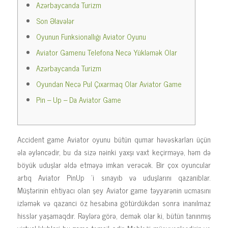
Azərbaycanda Turizm
Son Əlavələr
Oyunun Funksionallığı Aviator Oyunu
Aviator Gamenu Telefona Necə Yükləmək Olar
Azərbaycanda Turizm
Oyundan Necə Pul Çıxarmaq Olar Aviator Game
Pin – Up – Da Aviator Game
Accident game Aviator oyunu bütün qumar həvəskarları üçün
əla əyləncədir, bu da sizə nəinki yaxşı vaxt keçirməyə, həm də
böyük uduşlar əldə etməyə imkan verəcək. Bir çox oyuncular
artıq Aviator PinUp ’i sınayıb və uduşlarını qazaniblar.
Müştərinin ehtiyacı olan şey Aviator game təyyarənin ucmasını
izləmək və qazanci öz hesabına götürdükdən sonra inanılmaz
hisslər yaşamaqdır. Rəylərə görə, demək olar ki, bütün tanınmış