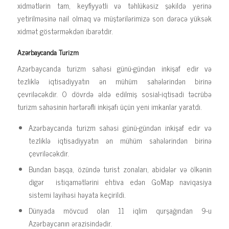
xidmətlərin tam, keyfiyyətli və təhlükəsiz şəkildə yerinə
yetirilməsinə nail olmaq və müştərilərimizə son dərəcə yüksək
xidmət göstərməkdən ibarətdir.
Azərbaycanda Turizm
Azərbaycanda turizm sahəsi günü-gündən inkişaf edir və
tezliklə iqtisadiyyatın ən mühüm sahələrindən birinə
çevriləcəkdir. O dövrdə əldə edilmiş sosial-iqtisadi təcrübə
turizm sahəsinin hərtərəfli inkişafı üçün yeni imkanlar yaratdı.
Azərbaycanda turizm sahəsi günü-gündən inkişaf edir və
tezliklə iqtisadiyyatın ən mühüm sahələrindən birinə
çevriləcəkdir.
Bundan başqa, özündə turist zonaları, abidələr və ölkənin
digər istiqamətlərini ehtiva edən GoMap naviqasiya
sistemi layihəsi həyata keçirildi.
Dünyada mövcud olan 11 iqlim qurşağından 9-u
Azərbaycanın ərazisindədir.