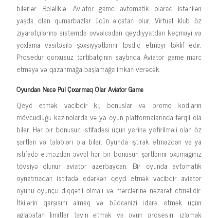
bilərlər. Beləliklə, Aviator game avtomatik olaraq istənilən
yaşda olan qumarbazlar üçün əlçatan olur. Virtual klub öz
ziyarətçilərinə sistemdə əvvəlcədən qeydiyyatdan keçməyi və
yoxlama vasitəsilə şəxsiyyətlərini təsdiq etməyi təklif edir.
Prosedur qorxusuz tərtibatçının saytında Aviator game mərc
etməyə və qazanmağa başlamağa imkan verəcək.
Oyundan Necə Pul Çıxarmaq Olar Aviator Game
Qeyd etmək vacibdir ki, bonuslar və promo kodların
mövcudluğu kazinolarda və ya oyun platformalarında fərqli ola
bilər. Hər bir bonusun istifadəsi üçün yerinə yetirilməli olan öz
şərtləri və tələbləri ola bilər. Oyunda iştirak etməzdən və ya
istifadə etməzdən əvvəl hər bir bonusun şərtlərini oxumağınız
tövsiyə olunur aviator azerbaycan. Bir oyunda avtomatik
oynatmadan istifadə edərkən qeyd etmək vacibdir aviator
oyunu oyunçu diqqətli olmalı və mərclərinə nəzarət etməlidir.
İtkilərin qarşısını almaq və büdcənizi idarə etmək üçün
ağlabatan limitlər təyin etmək və oyun prosesini izləmək