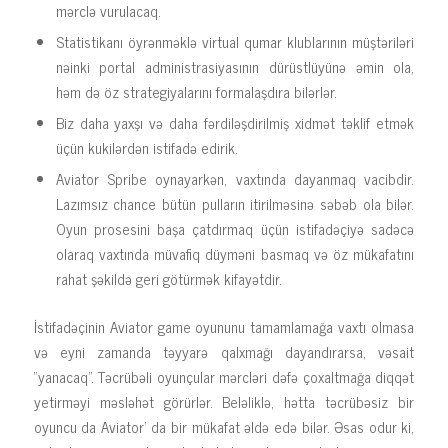
mərclə vurulacaq.
Statistikanı öyrənməklə virtual qumar klublarının müştəriləri
nəinki portal administrasiyasının dürüstlüyünə əmin ola,
həm də öz strategiyalarını formalaşdıra bilərlər.
Biz daha yaxşı və daha fərdiləşdirilmiş xidmət təklif etmək
üçün kukilərdən istifadə edirik.
Aviator Spribe oynayarkən, vaxtında dayanmaq vacibdir.
Lazımsız chance bütün pulların itirilməsinə səbəb ola bilər.
Oyun prosesini başa çatdırmaq üçün istifadəçiyə sadəcə
olaraq vaxtında müvafiq düyməni basmaq və öz mükafatını
rahat şəkildə geri götürmək kifayətdir.
İstifadəçinin Aviator game oyununu tamamlamağa vaxtı olmasa
və eyni zamanda təyyarə qalxmağı dayandırarsa, vəsait
“yanacaq”. Təcrübəli oyunçular mərcləri dəfə çoxaltmağa diqqət
yetirməyi məsləhət görürlər. Beləliklə, hətta təcrübəsiz bir
oyuncu da Aviator’ da bir mükafat əldə edə bilər. Əsas odur ki,