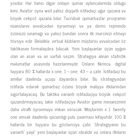
yoxdur. Hər hansı digər onlayn qumar əyləncələrində olduğu
kimi, Aviator oyna weil yalnız diqqətli istifadəçi uğur qazana və
böyük cekpot qazana bilər. Təcrübəli qumarbazlar proqramın
nüanslarını əvvəlcədən öyrənməyi və ya demo rejimində
özünüzü sınamağı və yalnız bundan sonra ilk mərcinizi etməyi
tövsiyə edir. Beləliklə, virtual klubların müştərisi əvvəlcədən öz
taktikasını formalaşdıra biləcək. Yeni başlayanlar üçün uyğun
olan ən asan və ən sərfəli seçim. Strategiya alınan statistik
məlumatlar əsasında hazırlanmışdır. Onların fikrincə, digital
təyyarə 80 % hallarda x one, 1 – one, 43 – ə çatır. İstifadəçi bu
amillər daxilində uçuşu dayandıra bilər. Bu strategiyadan
istifadə edərək qumarbaz özünü böyük maliyyə itkilərindən
sığortalayacaq. Bu taktika variantı istifadəçiyə böyük cekpot
qazandırmayacaq, lakin istifadəçiyə Aviator game mexanizmini
daha ətraflı öyrənməyə imkan verəcək. Müştərinin x 1. twenty
one əmsalı daxilində qazandığı pulu çıxarması kifayətdir. 100 %
hallarda bir təyyarə bu göstəriciyə çatır. Strategiyanın bu
variantı“ yaşıl” yeni başlayanlar üçün idealdır və onlara itkilərin