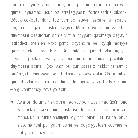
sonra onlayn kazinonun müştərisi pul müqabilində daha weil
qumar oynamaq üçün öz strategiyasını formalaşdıra biləcək.
Böyük cekpotu daha tez vurmaq istəyən şəbəkə istifadəçisi
heç nə ilə qalma riskini daşıyır. Mərc qoyduqdan və start
düyməsini basdıqdan sonra virtual təyyarə qalxmağa başlayır.
İstifadəçi istənilən vaxt game dayandıra və layiqli maliyyə
qazancı əldə edə bilər. Ən ümidsiz qumarbazlar uçuşun
zirvəsini gözləyir və yalnız bundan sonra müvafiq çəkilmə
düyməsini sıxırlar. Çox vaxt bu cür əsassız risklər tamamilə
bütün yatırılmış vəsaitlərin itirilməsinə səbəb olur. Ən təcrübəli
qumarbazlar özünüzü məhdudlaşdırmağı və şıltaq Lady Fortune
– ə güvənməməyi tövsiyə edir.
Aviator’ de uma risk etməmək vacibdir. Başlamaq üçün, one
win onlayn kazinonun müştərisi demo rejimində proqram
məhsulunun funksionallığını öyrənə bilər. Bu halda onun
sistemə real pul yatırmasına və qeydiyyatdan keçməsinə
ehtiyac qalmayacaq.