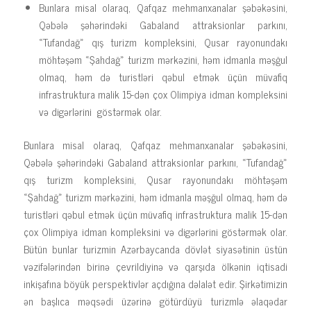
Bunlara misal olaraq, Qafqaz mehmanxanalar şəbəkəsini,
Qəbələ şəhərindəki Gabaland attraksionlar parkını,
«Tufandağ» qış turizm kompleksini, Qusar rayonundakı
möhtəşəm «Şahdağ» turizm mərkəzini, həm idmanla məşğul
olmaq, həm də turistləri qəbul etmək üçün müvafiq
infrastruktura malik 15-dən çox Olimpiya idman kompleksini
və digərlərini göstərmək olar.
Bunlara misal olaraq, Qafqaz mehmanxanalar şəbəkəsini,
Qəbələ şəhərindəki Gabaland attraksionlar parkını, «Tufandağ»
qış turizm kompleksini, Qusar rayonundakı möhtəşəm
«Şahdağ» turizm mərkəzini, həm idmanla məşğul olmaq, həm də
turistləri qəbul etmək üçün müvafiq infrastruktura malik 15-dən
çox Olimpiya idman kompleksini və digərlərini göstərmək olar.
Bütün bunlar turizmin Azərbaycanda dövlət siyasətinin üstün
vəzifələrindən birinə çevrildiyinə və qarşıda ölkənin iqtisadi
inkişafına böyük perspektivlər açdığına dəlalət edir. Şirkətimizin
ən başlıca məqsədi üzərinə götürdüyü turizmlə əlaqədar