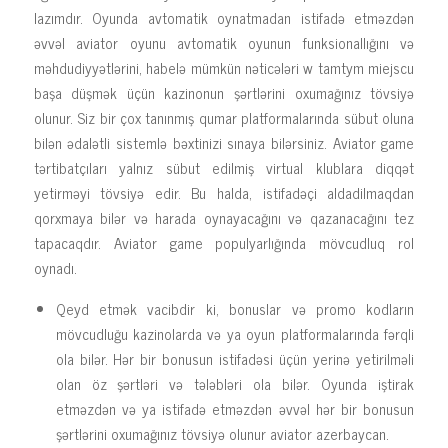
lazımdır. Oyunda avtomatik oynatmadan istifadə etməzdən
əvvəl aviator oyunu avtomatik oyunun funksionallığını və
məhdudiyyətlərini, habelə mümkün nəticələri w tamtym miejscu
başa düşmək üçün kazinonun şərtlərini oxumağınız tövsiyə
olunur. Siz bir çox tanınmış qumar platformalarında sübut oluna
bilən ədalətli sistemlə bəxtinizi sınaya bilərsiniz. Aviator game
tərtibatçıları yalnız sübut edilmiş virtual klublara diqqət
yetirməyi tövsiyə edir. Bu halda, istifadəçi aldadilmaqdan
qorxmaya bilər və harada oynayacağını və qazanacağını tez
tapacaqdır. Aviator game populyarlığında mövcudluq rol
oynadı.
Qeyd etmək vacibdir ki, bonuslar və promo kodların
mövcudluğu kazinolarda və ya oyun platformalarında fərqli
ola bilər. Hər bir bonusun istifadəsi üçün yerinə yetirilməli
olan öz şərtləri və tələbləri ola bilər. Oyunda iştirak
etməzdən və ya istifadə etməzdən əvvəl hər bir bonusun
şərtlərini oxumağınız tövsiyə olunur aviator azerbaycan.