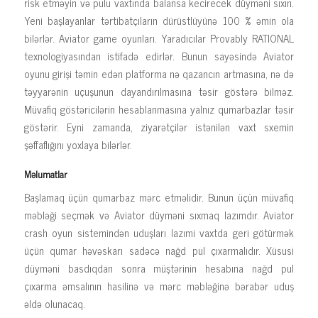
risk etməyin və pulu vaxtında balansa kecirecek düyməni sıxın.
Yeni başlayanlar tərtibatçıların dürüstlüyünə 100 % əmin ola
bilərlər. Aviator game oyunları. Yaradıcılar Provably RATIONAL
texnologiyasından istifadə edirlər. Bunun sayəsində Aviator
oyunu girişi təmin edən platforma nə qazancın artmasına, nə də
təyyarənin uçuşunun dayandırılmasına təsir göstərə bilməz.
Müvafiq göstəricilərin hesablanmasına yalnız qumarbazlar təsir
göstərir. Eyni zamanda, ziyarətçilər istənilən vaxt sxemin
şəffaflığını yoxlaya bilərlər.
Məlumatlar
Başlamaq üçün qumarbaz mərc etməlidir. Bunun üçün müvafiq
məbləği seçmək və Aviator düyməni sıxmaq lazımdır. Aviator
crash oyun sistemindən uduşları lazımi vaxtda geri götürmək
üçün qumar həvəskarı sadəcə nağd pul çıxarmalıdır. Xüsusi
düyməni basdıqdan sonra müştərinin hesabına nağd pul
çıxarma əmsalının hasilinə və mərc məbləğinə bərabər uduş
əldə olunacaq.