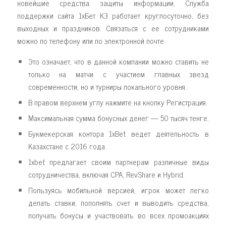
новейшие средства защиты информации. Служба
поддержки сайта 1хБет КЗ работает круглосуточно, без
выходных и праздников. Связаться с ее сотрудниками
можно по телефону или по электронной почте.
Это означает, что в данной компании можно ставить не
только на матчи с участием главных звезд
современности, но и турниры локального уровня.
В правом верхнем углу нажмите на кнопку Регистрация.
Максимальная сумма бонусных денег — 50 тысяч тенге.
Букмекерская контора 1xBet ведет деятельность в
Казахстане с 2016 года.
1xbet предлагает своим партнерам различные виды
сотрудничества, включая CPA, RevShare и Hybrid.
Пользуясь мобильной версией, игрок может легко
делать ставки, пополнять счет и выводить средства,
получать бонусы и участвовать во всех промоакциях