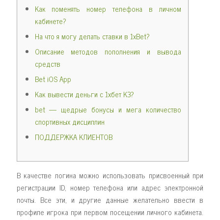
Как поменять номер телефона в личном
кабинете?
На что я могу делать ставки в 1xBet?
Описание методов пополнения и вывода
средств
Bet iOS App
Как вывести деньги с 1хбет КЗ?
bet — щедрые бонусы и мега количество
спортивных дисциплин
ПОДДЕРЖКА КЛИЕНТОВ
В качестве логина можно использовать присвоенный при
регистрации ID, номер телефона или адрес электронной
почты. Все эти, и другие данные желательно ввести в
профиле игрока при первом посещении личного кабинета.