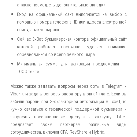
а также посмотреть дополнительные вкладки.
Вход на официальный сайт выполняется на выбор с
помощью номера телефона, ID или адреса электронной
почты, а также пароля.
Сейчас 1xBet букмекерская контора официальный сайт
которой работает постоянно, уделяет внимание
соревнованиям со всего земного шара.
Минимальная сумма для активации предложения —
1000 тенге.
Можно также задавать вопросы через боты в Telegram и
Viber или задать вопросы оператору в онлайн чате. Если вы
забыли пароль при 2-х факторной авторизации в 1xbet, то
нужно связаться с технической поддержкой букмекера и
запросить восстановление доступа к аккаунту. 1xbet
предлагает своим партнерам различные виды
сотрудничества, включая CPA, RevShare и Hybrid.