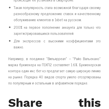
Такая популярность стала возможной благодаря своему
разнообразному предложению ставок и качественному
обслуживанию клиентов в 1xbet на русском.
200% на первое пополнение аккаунта для только что
зарегистрировавшихся пользователей.
Для экспрессов с высокими коэффициентами это
важно.
Например, в поединке «Вильярреал» – «Райо Вальекано»
маржа букмекера на П1ХП2 составляет 1.6%. Букмекерская
контора один икс бет кз предлагает самую широкую линию
на рынке. Порядка 40 видов спорта умело отсортированы
по популярным и остальным в алфавитном порядке.
Share this