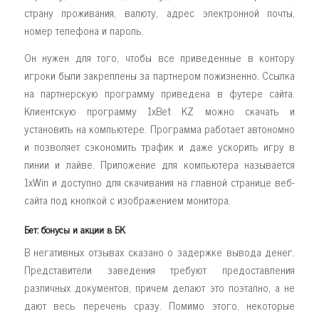
страну проживания, валюту, адрес электронной почты,
номер телефона и пароль.
Он нужен для того, чтобы все приведенные в контору
игроки были закреплены за партнером пожизненно. Ссылка
на партнерскую программу приведена в футере сайта.
Клиентскую программу 1xBet KZ можно скачать и
установить на компьютере. Программа работает автономно
и позволяет сэкономить трафик и даже ускорить игру в
линии и лайве. Приложение для компьютера называется
1xWin и доступно для скачивания на главной странице веб-
сайта под кнопкой с изображением монитора.
Бет: бонусы и акции в БК
В негативных отзывах сказано о задержке вывода денег.
Представители заведения требуют предоставления
различных документов, причем делают это поэтапно, а не
дают весь перечень сразу. Помимо этого, некоторые