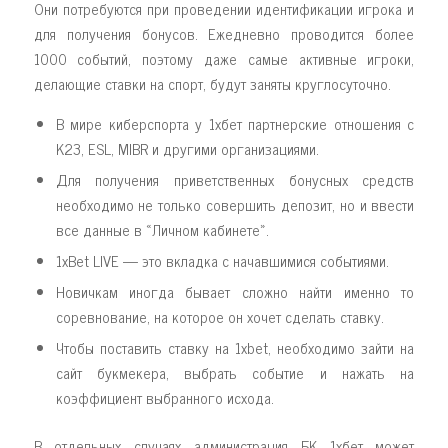
Они потребуются при проведении идентификации игрока и
для получения бонусов. Ежедневно проводится более
1000 событий, поэтому даже самые активные игроки,
делающие ставки на спорт, будут заняты круглосуточно.
В мире киберспорта у 1хбет партнерские отношения с
K23, ESL, MIBR и другими организациями.
Для получения приветственных бонусных средств
необходимо не только совершить депозит, но и ввести
все данные в «Личном кабинете».
1xBet LIVE — это вкладка с начавшимися событиями.
Новичкам иногда бывает сложно найти именно то
соревнование, на которое он хочет сделать ставку.
Чтобы поставить ставку на 1xbet, необходимо зайти на
сайт букмекера, выбрать событие и нажать на
коэффициент выбранного исхода.
В отдельных случаях администрация БК 1хбет может