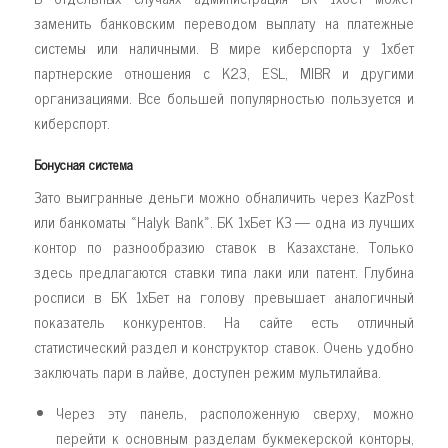
заменить банковским переводом выплату на платежные
системы или наличными. В мире киберспорта у 1хбет
партнерские отношения с K23, ESL, MIBR и другими
организациями. Все большей популярностью пользуется и
киберспорт.
Бонусная система
Зато выигранные деньги можно обналичить через KazPost
или банкоматы «Halyk Bank». БК 1хБет КЗ — одна из лучших
контор по разнообразию ставок в Казахстане. Только
здесь предлагаются ставки типа лаки или патент. Глубина
росписи в БК 1хБет на голову превышает аналогичный
показатель конкурентов. На сайте есть отличный
статистический раздел и конструктор ставок. Очень удобно
заключать пари в лайве, доступен режим мультилайва.
Через эту панель, расположенную сверху, можно
перейти к основным разделам букмекерской конторы,