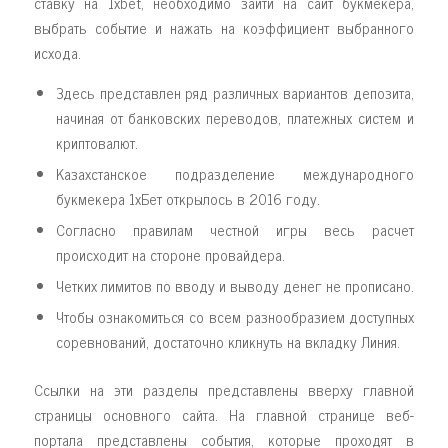
ставку на 1xbet, необходимо зайти на сайт букмекера,
выбрать событие и нажать на коэффициент выбранного
исхода.
Здесь представлен ряд различных вариантов депозита,
начиная от банковских переводов, платежных систем и
криптовалют.
Казахстанское подразделение международного
букмекера 1хБет открылось в 2016 году.
Согласно правилам честной игры весь расчет
происходит на стороне провайдера.
Четких лимитов по вводу и выводу денег не прописано.
Чтобы ознакомиться со всем разнообразием доступных
соревнований, достаточно кликнуть на вкладку Линия.
Ссылки на эти разделы представлены вверху главной
страницы основного сайта. На главной странице веб-
портала представлены события, которые проходят в