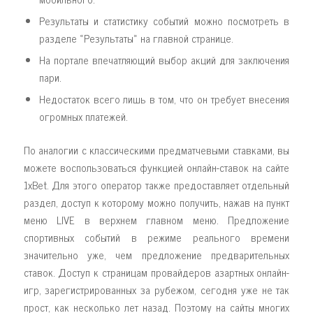
Результаты и статистику событий можно посмотреть в
разделе «Результаты» на главной странице.
На портале впечатляющий выбор акций для заключения
пари.
Недостаток всего лишь в том, что он требует внесения
огромных платежей.
По аналогии с классическими предматчевыми ставками, вы
можете воспользоваться функцией онлайн-ставок на сайте
1xBet. Для этого оператор также предоставляет отдельный
раздел, доступ к которому можно получить, нажав на пункт
меню LIVE в верхнем главном меню. Предложение
спортивных событий в режиме реального времени
значительно уже, чем предложение предварительных
ставок. Доступ к страницам провайдеров азартных онлайн-
игр, зарегистрированных за рубежом, сегодня уже не так
прост, как несколько лет назад. Поэтому на сайты многих