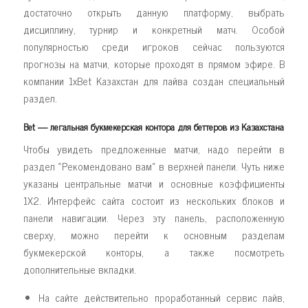
достаточно открыть данную платформу, выбрать
дисциплину, турнир и конкретный матч. Особой
популярностью среди игроков сейчас пользуются
прогнозы на матчи, которые проходят в прямом эфире. В
компании 1xBet Казахстан для лайва создан специальный
раздел.
Bet — легальная букмекерская контора для беттеров из Казахстана
Чтобы увидеть предложенные матчи, надо перейти в
раздел «Рекомендовано вам» в верхней панели. Чуть ниже
указаны центральные матчи и основные коэффициенты
1Х2. Интерфейс сайта состоит из нескольких блоков и
панели навигации. Через эту панель, расположенную
сверху, можно перейти к основным разделам
букмекерской конторы, а также посмотреть
дополнительные вкладки.
На сайте действительно проработанный сервис лайв,