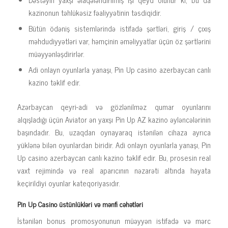
kazinonun təhlükəsiz fəaliyyətinin təsdiqidir.
Bütün ödəniş sistemlərində istifadə şərtləri, giriş / çıxış
məhdudiyyətləri var, həmçinin əməliyyatlar üçün öz şərtlərini
müəyyənləşdirirlər.
Adi onlayn oyunlarla yanaşı, Pin Up casino azerbaycan canlı
kazino təklif edir.
Azərbaycan qeyri-adi və gözlənilməz qumar oyunlarını
alqışladığı üçün Aviator ən yaxşı Pin Up AZ kazino əyləncələrinin
başındadır. Bu, uzaqdan oynayaraq istənilən cihaza ayrıca
yüklənə bilən oyunlardan biridir. Adi onlayn oyunlarla yanaşı, Pin
Up casino azerbaycan canlı kazino təklif edir. Bu, prosesin real
vaxt rejimində və real aparıcının nəzarəti altında həyata
keçirildiyi oyunlar kateqoriyasıdır.
Pin Up Casino üstünlükləri və mənfi cəhətləri
İstənilən bonus promosyonunun müəyyən istifadə və mərc