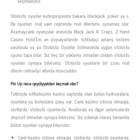
seçməlisiniz.
Stolüstü oyunlar kateqoriyasına bakara, blackjack, poker və s.
Bu oyunları real vaxt rejimində real dilerlərlə oynamaq olar.
Azərbaycanlı oyunçular arasında Black Jack A, Craps, 2 Hand
Casino Hold’Em ən populyarlarıdır. İstifadəçi axtarış sistemi
vasitəsilə və ya Stolüstü Oyunlar bölməsində uyğun stolüstü
oyunu tapa bilər. Siz heç bir yükləmə olmadan onlayn stolüstü
oyunları oynaya bilərsiniz. Stolüstü oyunların bir çoxu real
dilerin rəhbərliyi altında mövcuddur.
Pin Up necə qeydiyyatdan keçmək olar?
Tətbiqdə istifadəçinin kazino saytında olan bütün funksiyalara,
oyunlara və bonuslara çıxışı var. Canlı kazino istisna olmaqla,
slotlarda, stolüstü oyunlarda, Aviatorda və digər əyləncələrdə
depozit olmadan oynaya bilərsiniz. Siz ödənişli olaraq tamamilə
bütün oyunları oynaya bilərsiniz.
Canlı kazino istisna olmaqla, slotlarda, stolüstü oyunlarda,