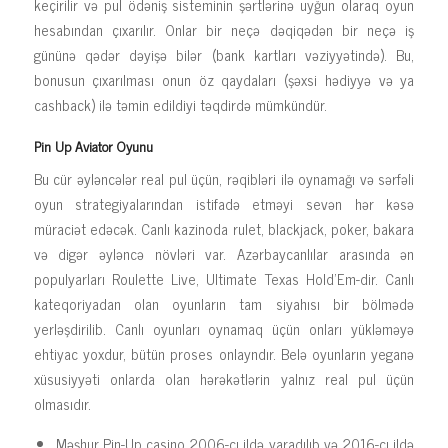
keçirilir və pul ödəniş sisteminin şərtlərinə uyğun olaraq oyun
hesabından çıxarılır. Onlar bir neçə dəqiqədən bir neçə iş
gününə qədər dəyişə bilər (bank kartları vəziyyətində). Bu,
bonusun çıxarılması onun öz qaydaları (şəxsi hədiyyə və ya
cashback) ilə təmin edildiyi təqdirdə mümkündür.
Pin Up Aviator Oyunu
Bu cür əyləncələr real pul üçün, rəqibləri ilə oynamağı və sərfəli
oyun strategiyalarından istifadə etməyi sevən hər kəsə
müraciət edəcək. Canlı kazinoda rulet, blackjack, poker, bakara
və digər əyləncə növləri var. Azərbaycanlılar arasında ən
populyarları Roulette Live, Ultimate Texas Hold’Em-dir. Canlı
kateqoriyadan olan oyunların tam siyahısı bir bölmədə
yerləşdirilib. Canlı oyunları oynamaq üçün onları yükləməyə
ehtiyac yoxdur, bütün proses onlayndır. Belə oyunların yeganə
xüsusiyyəti onlarda olan hərəkətlərin yalnız real pul üçün
olmasıdır.
Məşhur Pin-Up casino 2006-cı ildə yaradılıb və 2016-cı ildə