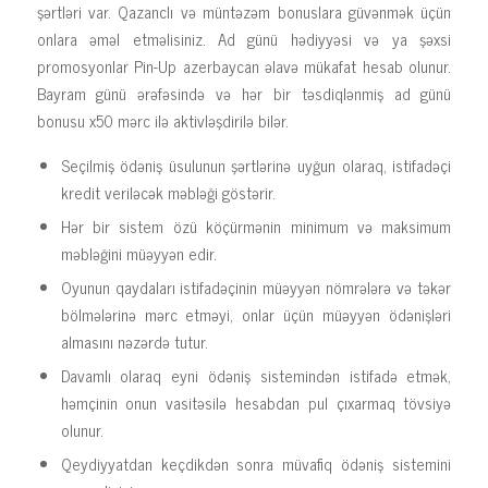
şərtləri var. Qazanclı və müntəzəm bonuslara güvənmək üçün
onlara əməl etməlisiniz. Ad günü hədiyyəsi və ya şəxsi
promosyonlar Pin-Up azerbaycan əlavə mükafat hesab olunur.
Bayram günü ərəfəsində və hər bir təsdiqlənmiş ad günü
bonusu x50 mərc ilə aktivləşdirilə bilər.
Seçilmiş ödəniş üsulunun şərtlərinə uyğun olaraq, istifadəçi
kredit veriləcək məbləği göstərir.
Hər bir sistem özü köçürmənin minimum və maksimum
məbləğini müəyyən edir.
Oyunun qaydaları istifadəçinin müəyyən nömrələrə və təkər
bölmələrinə mərc etməyi, onlar üçün müəyyən ödənişləri
almasını nəzərdə tutur.
Davamlı olaraq eyni ödəniş sistemindən istifadə etmək,
həmçinin onun vasitəsilə hesabdan pul çıxarmaq tövsiyə
olunur.
Qeydiyyatdan keçdikdən sonra müvafiq ödəniş sistemini