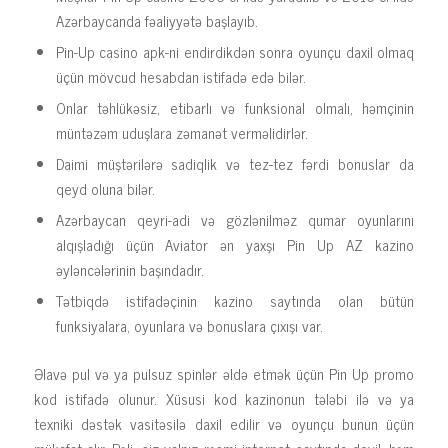
Azərbaycanda fəaliyyətə başlayıb.
Pin-Up casino apk-ni endirdikdən sonra oyunçu daxil olmaq
üçün mövcud hesabdan istifadə edə bilər.
Onlar təhlükəsiz, etibarlı və funksional olmalı, həmçinin
müntəzəm uduşlara zəmanət verməlidirlər.
Daimi müştərilərə sadiqlik və tez-tez fərdi bonuslar da
qeyd oluna bilər.
Azərbaycan qeyri-adi və gözlənilməz qumar oyunlarını
alqışladığı üçün Aviator ən yaxşı Pin Up AZ kazino
əyləncələrinin başındadır.
Tətbiqdə istifadəçinin kazino saytında olan bütün
funksiyalara, oyunlara və bonuslara çıxışı var.
Əlavə pul və ya pulsuz spinlər əldə etmək üçün Pin Up promo
kod istifadə olunur. Xüsusi kod kazinonun tələbi ilə və ya
texniki dəstək vasitəsilə daxil edilir və oyunçu bunun üçün