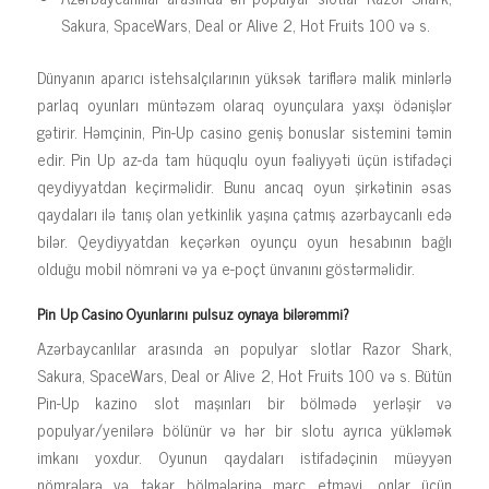
Sakura, SpaceWars, Deal or Alive 2, Hot Fruits 100 və s.
Dünyanın aparıcı istehsalçılarının yüksək tariflərə malik minlərlə
parlaq oyunları müntəzəm olaraq oyunçulara yaxşı ödənişlər
gətirir. Həmçinin, Pin-Up casino geniş bonuslar sistemini təmin
edir. Pin Up az-da tam hüquqlu oyun fəaliyyəti üçün istifadəçi
qeydiyyatdan keçirməlidir. Bunu ancaq oyun şirkətinin əsas
qaydaları ilə tanış olan yetkinlik yaşına çatmış azərbaycanlı edə
bilər. Qeydiyyatdan keçərkən oyunçu oyun hesabının bağlı
olduğu mobil nömrəni və ya e-poçt ünvanını göstərməlidir.
Pin Up Casino Oyunlarını pulsuz oynaya bilərəmmi?
Azərbaycanlılar arasında ən populyar slotlar Razor Shark,
Sakura, SpaceWars, Deal or Alive 2, Hot Fruits 100 və s. Bütün
Pin-Up kazino slot maşınları bir bölmədə yerləşir və
populyar/yenilərə bölünür və hər bir slotu ayrıca yükləmək
imkanı yoxdur. Oyunun qaydaları istifadəçinin müəyyən
nömrələrə və təkər bölmələrinə mərc etməyi, onlar üçün