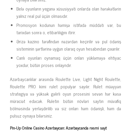
Belə oyunların yeganə xüsusiyyəti onlarda olan hərəkətlərin
yalnız real pul üçün olmasıdır.
Promosyon kodunun həmişə istifadə müddəti var, bu
tarixdən sonra o, etibarlılığını itirir.
Ərizə kazino tərəfindən nəzərdən keçirilir və pul ödəniş
sisteminin şərtlərinə uyğun olaraq oyun hesabından çıxarılır.
Canlı oyunları oynamaq üçün onları yükləməyə ehtiyac
yoxdur, bütün proses onlayndır.
Azərbaycanlılar arasında Roulette Live, Light Night Roulette,
Roulette PRO kimi rulet populyar sayılır. Rulet müəyyən
strategiya və yüksək gəlirli oyun prosesini sevən hər kəsə
müraciət edəcək. Ruletin bütün növləri saytın müvafiq
bölməsində yerləşdirilib və siz onları həm ödənişli, həm də
pulsuz oynaya bilərsiniz.
Pin-Up Online Casino Azerbaycan: Azərbaycanda rəsmi sayt