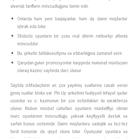
əlverişli tariflərin mövcudluğunu təmin edir.
Onlarda həm yeni başlayanlar, həm də daimi müştərilər
iştirak edə bilər.
Stolüstü oyunların bir çoxu real dilerin rəhbərliyi altında
mövcuddur.
Bu, şirkətin təhlükəsizliyinə və etibarlılığına zəmanət verir.
Qarşıdan gələn promosyonlar haqqında məlumat müntəzəm
olaraq kazino saytında dərc olunur.
Saytda istifadəçilərin ən çox yayılmış suallarına cavab verən
geniş suallar bloku var. Pin Up şirkətinin fəaliyyəti kifayət qədər
uzundur və o, kazinonun bir çox üstünlükləri ilə xarakterizə
olunur. Klubun müsbət cəhətləri oyunların müxtəlifliyi, idman
mərc oyunlarının mövcudluğu, yüksək keyfiyyətli dəstək və
sərfəli bonus sistemidir. Daimi müştərilərə sadiqlik və tez-tez
fərdi bonuslar da qeyd oluna bilər. Oyunçular oyunlara və