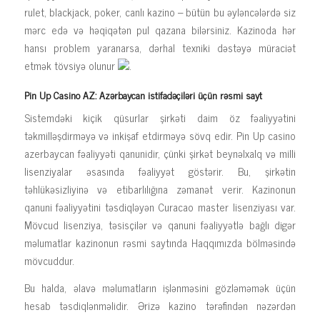
rulet, blackjack, poker, canlı kazino – bütün bu əyləncələrdə siz
mərc edə və həqiqətən pul qazana bilərsiniz. Kazinoda hər
hansı problem yaranarsa, dərhal texniki dəstəyə müraciət
etmək tövsiyə olunur
.
Pin Up Casino AZ: Azərbaycan istifadəçiləri üçün rəsmi sayt
Sistemdəki kiçik qüsurlar şirkəti daim öz fəaliyyətini
təkmilləşdirməyə və inkişaf etdirməyə sövq edir. Pin Up casino
azerbaycan fəaliyyəti qanunidir, çünki şirkət beynəlxalq və milli
lisenziyalar əsasında fəaliyyət göstərir. Bu, şirkətin
təhlükəsizliyinə və etibarlılığına zəmanət verir. Kazinonun
qanuni fəaliyyətini təsdiqləyən Curacao master lisenziyası var.
Mövcud lisenziya, təsisçilər və qanuni fəaliyyətlə bağlı digər
məlumatlar kazinonun rəsmi saytında Haqqımızda bölməsində
mövcuddur.
Bu halda, əlavə məlumatların işlənməsini gözləməmək üçün
hesab təsdiqlənməlidir. Ərizə kazino tərəfindən nəzərdən