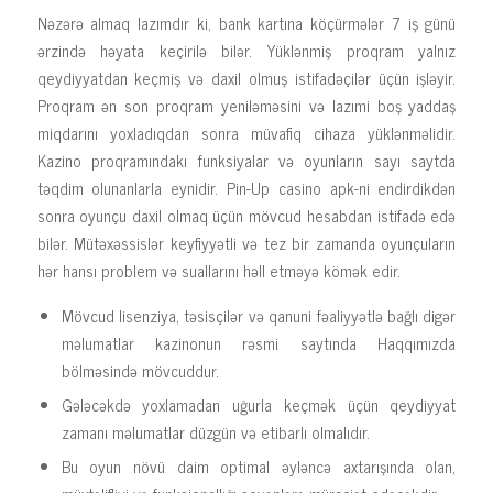
Nəzərə almaq lazımdır ki, bank kartına köçürmələr 7 iş günü
ərzində həyata keçirilə bilər. Yüklənmiş proqram yalnız
qeydiyyatdan keçmiş və daxil olmuş istifadəçilər üçün işləyir.
Proqram ən son proqram yeniləməsini və lazımi boş yaddaş
miqdarını yoxladıqdan sonra müvafiq cihaza yüklənməlidir.
Kazino proqramındakı funksiyalar və oyunların sayı saytda
təqdim olunanlarla eynidir. Pin-Up casino apk-ni endirdikdən
sonra oyunçu daxil olmaq üçün mövcud hesabdan istifadə edə
bilər. Mütəxəssislər keyfiyyətli və tez bir zamanda oyunçuların
hər hansı problem və suallarını həll etməyə kömək edir.
Mövcud lisenziya, təsisçilər və qanuni fəaliyyətlə bağlı digər
məlumatlar kazinonun rəsmi saytında Haqqımızda
bölməsində mövcuddur.
Gələcəkdə yoxlamadan uğurla keçmək üçün qeydiyyat
zamanı məlumatlar düzgün və etibarlı olmalıdır.
Bu oyun növü daim optimal əyləncə axtarışında olan,