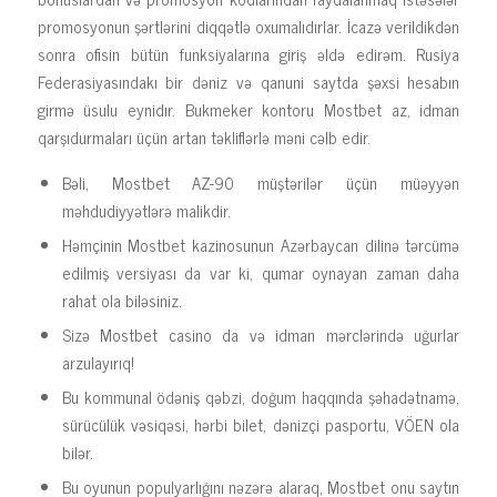
promosyonun şərtlərini diqqətlə oxumalıdırlar. İcazə verildikdən
sonra ofisin bütün funksiyalarına giriş əldə edirəm. Rusiya
Federasiyasındakı bir dəniz və qanuni saytda şəxsi hesabın
girmə üsulu eynidır. Bukmeker kontoru Mostbet az, idman
qarşıdurmaları üçün artan təkliflərlə məni cəlb edir.
Bəli, Mostbet AZ-90 müştərilər üçün müəyyən
məhdudiyyətlərə malikdir.
Həmçinin Mostbet kazinosunun Azərbaycan dilinə tərcümə
edilmiş versiyası da var ki, qumar oynayan zaman daha
rahat ola biləsiniz.
Sizə Mostbet casino da və idman mərclərində uğurlar
arzulayırıq!
Bu kommunal ödəniş qəbzi, doğum haqqında şəhadətnamə,
sürücülük vəsiqəsi, hərbi bilet, dənizçi pasportu, VÖEN ola
bilər.
Bu oyunun populyarlığını nəzərə alaraq, Mostbet onu saytın