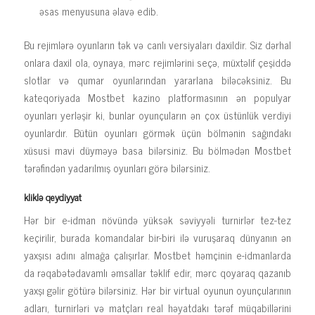
əsas menyusuna əlavə edib.
Bu rejimlərə oyunların tək və canlı versiyaları daxildir. Siz dərhal
onlara daxil ola, oynaya, mərc rejimlərini seçə, müxtəlif çeşiddə
slotlar və qumar oyunlarından yararlana biləcəksiniz. Bu
kateqoriyada Mostbet kazino platformasının ən populyar
oyunları yerləşir ki, bunlar oyunçuların ən çox üstünlük verdiyi
oyunlardır. Bütün oyunları görmək üçün bölmənin sağındakı
xüsusi mavi düyməyə basa bilərsiniz. Bu bölmədən Mostbet
tərəfindən yadarılmış oyunları görə bilərsiniz.
kliklə qeydiyyat
Hər bir e-idman növündə yüksək səviyyəli turnirlər tez-tez
keçirilir, burada komandalar bir-biri ilə vuruşaraq dünyanın ən
yaxşısı adını almağa çalışırlar. Mostbet həmçinin e-idmanlarda
da rəqabətədavamlı əmsallar təklif edir, mərc qoyaraq qazanıb
yaxşı gəlir götürə bilərsiniz. Hər bir virtual oyunun oyunçularının
adları, turnirləri və matçları real həyatdakı tərəf müqabillərini