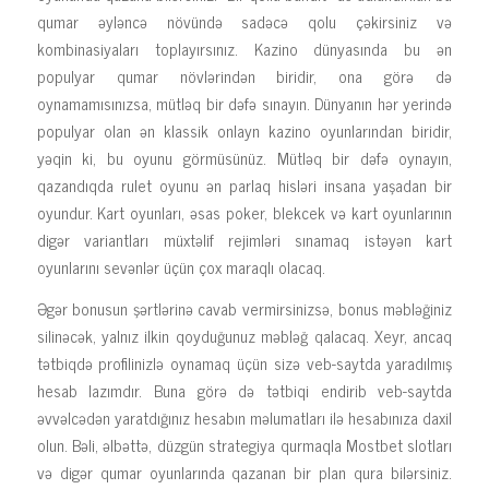
qumar əyləncə növündə sadəcə qolu çəkirsiniz və
kombinasiyaları toplayırsınız. Kazino dünyasında bu ən
populyar qumar növlərindən biridir, ona görə də
oynamamısınızsa, mütləq bir dəfə sınayın. Dünyanın hər yerində
populyar olan ən klassik onlayn kazino oyunlarından biridir,
yəqin ki, bu oyunu görmüsünüz. Mütləq bir dəfə oynayın,
qazandıqda rulet oyunu ən parlaq hisləri insana yaşadan bir
oyundur. Kart oyunları, əsas poker, blekcek və kart oyunlarının
digər variantları müxtəlif rejimləri sınamaq istəyən kart
oyunlarını sevənlər üçün çox maraqlı olacaq.
Əgər bonusun şərtlərinə cavab vermirsinizsə, bonus məbləğiniz
silinəcək, yalnız ilkin qoyduğunuz məbləğ qalacaq. Xeyr, ancaq
tətbiqdə profilinizlə oynamaq üçün sizə veb-saytda yaradılmış
hesab lazımdır. Buna görə də tətbiqi endirib veb-saytda
əvvəlcədən yaratdığınız hesabın məlumatları ilə hesabınıza daxil
olun. Bəli, əlbəttə, düzgün strategiya qurmaqla Mostbet slotları
və digər qumar oyunlarında qazanan bir plan qura bilərsiniz.