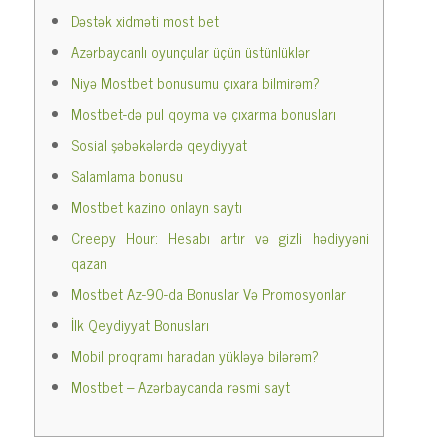
Dəstək xidməti most bet
Azərbaycanlı oyunçular üçün üstünlüklər
Niyə Mostbet bonusumu çıxara bilmirəm?
Mostbet-də pul qoyma və çıxarma bonusları
Sosial şəbəkələrdə qeydiyyat
Salamlama bonusu
Mostbet kazino onlayn saytı
Creepy Hour: Hesabı artır və gizli hədiyyəni
qazan
Mostbet Az-90-da Bonuslar Və Promosyonlar
İlk Qeydiyyat Bonusları
Mobil proqramı haradan yükləyə bilərəm?
Mostbet – Azərbaycanda rəsmi sayt